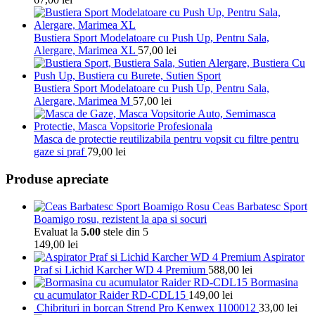
Bustiera Sport Modelatoare cu Push Up, Pentru Sala,
Alergare, Marimea XL
57,00
lei
Bustiera Sport Modelatoare cu Push Up, Pentru Sala,
Alergare, Marimea M
57,00
lei
Masca de protectie reutilizabila pentru vopsit cu filtre pentru
gaze si praf
79,00
lei
Produse apreciate
Ceas Barbatesc Sport
Boamigo rosu, rezistent la apa si socuri
Evaluat la
5.00
stele din 5
149,00
lei
Aspirator
Praf si Lichid Karcher WD 4 Premium
588,00
lei
Bormasina
cu acumulator Raider RD-CDL15
149,00
lei
Chibrituri in borcan Strend Pro Kenwex 1100012
33,00
lei