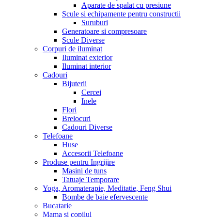
Aparate de spalat cu presiune
Scule si echipamente pentru constructii
Suruburi
Generatoare si compresoare
Scule Diverse
Corpuri de iluminat
Iluminat exterior
Iluminat interior
Cadouri
Bijuterii
Cercei
Inele
Flori
Brelocuri
Cadouri Diverse
Telefoane
Huse
Accesorii Telefoane
Produse pentru Ingrijire
Masini de tuns
Tatuaje Temporare
Yoga, Aromaterapie, Meditatie, Feng Shui
Bombe de baie efervescente
Bucatarie
Mama si copilul