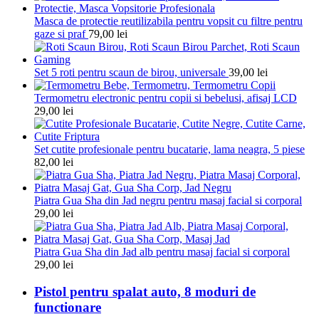
Masca de protectie reutilizabila pentru vopsit cu filtre pentru
gaze si praf
79,00
lei
Set 5 roti pentru scaun de birou, universale
39,00
lei
Termometru electronic pentru copii si bebelusi, afisaj LCD
29,00
lei
Set cutite profesionale pentru bucatarie, lama neagra, 5 piese
82,00
lei
Piatra Gua Sha din Jad negru pentru masaj facial si corporal
29,00
lei
Piatra Gua Sha din Jad alb pentru masaj facial si corporal
29,00
lei
Pistol pentru spalat auto, 8 moduri de
functionare