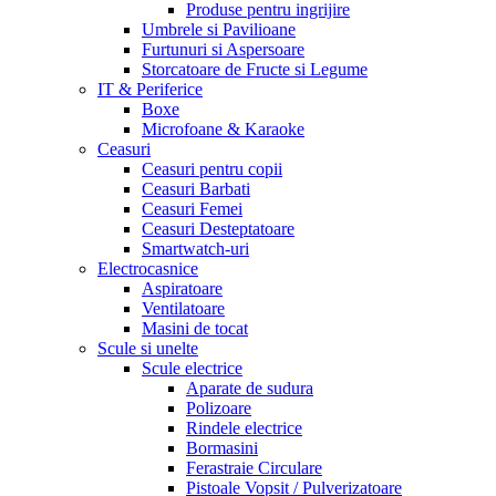
Produse pentru ingrijire
Umbrele si Pavilioane
Furtunuri si Aspersoare
Storcatoare de Fructe si Legume
IT & Periferice
Boxe
Microfoane & Karaoke
Ceasuri
Ceasuri pentru copii
Ceasuri Barbati
Ceasuri Femei
Ceasuri Desteptatoare
Smartwatch-uri
Electrocasnice
Aspiratoare
Ventilatoare
Masini de tocat
Scule si unelte
Scule electrice
Aparate de sudura
Polizoare
Rindele electrice
Bormasini
Ferastraie Circulare
Pistoale Vopsit / Pulverizatoare