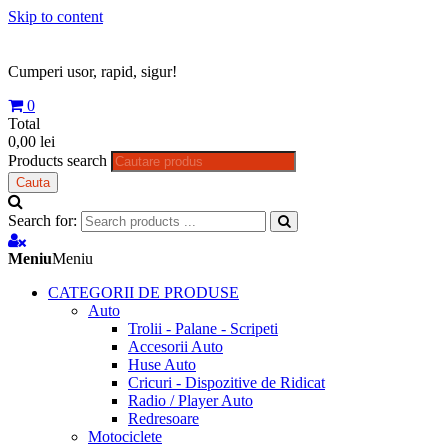
Skip to content
Cumperi usor, rapid, sigur!
0
Total
0,00 lei
Products search
Cauta
Search for:
Meniu
Meniu
CATEGORII DE PRODUSE
Auto
Trolii - Palane - Scripeti
Accesorii Auto
Huse Auto
Cricuri - Dispozitive de Ridicat
Radio / Player Auto
Redresoare
Motociclete