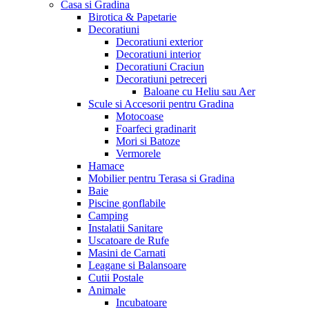
Casa si Gradina
Birotica & Papetarie
Decoratiuni
Decoratiuni exterior
Decoratiuni interior
Decoratiuni Craciun
Decoratiuni petreceri
Baloane cu Heliu sau Aer
Scule si Accesorii pentru Gradina
Motocoase
Foarfeci gradinarit
Mori si Batoze
Vermorele
Hamace
Mobilier pentru Terasa si Gradina
Baie
Piscine gonflabile
Camping
Instalatii Sanitare
Uscatoare de Rufe
Masini de Carnati
Leagane si Balansoare
Cutii Postale
Animale
Incubatoare