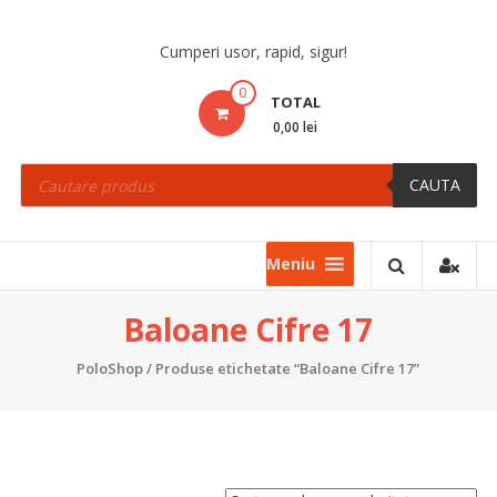
Skip
to
Cumperi usor, rapid, sigur!
content
0
TOTAL
0,00 lei
Products
search
CAUTA
Meniu
Baloane Cifre 17
PoloShop
/ Produse etichetate “Baloane Cifre 17”