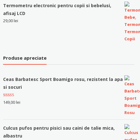
Termometru electronic pentru copii si bebelusi,
afisaj LCD
29,00
lei
Produse apreciate
Ceas Barbatesc Sport Boamigo rosu, rezistent la apa
si socuri
Evaluat la
149,00
lei
5.00
stele
din 5
Culcus pufos pentru pisici sau caini de talie mica,
albastru