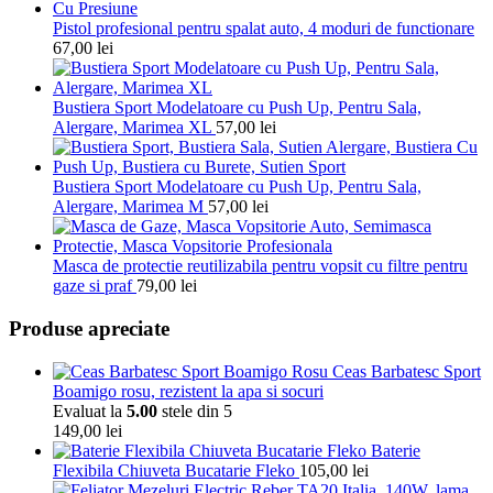
Pistol profesional pentru spalat auto, 4 moduri de functionare
67,00
lei
Bustiera Sport Modelatoare cu Push Up, Pentru Sala,
Alergare, Marimea XL
57,00
lei
Bustiera Sport Modelatoare cu Push Up, Pentru Sala,
Alergare, Marimea M
57,00
lei
Masca de protectie reutilizabila pentru vopsit cu filtre pentru
gaze si praf
79,00
lei
Produse apreciate
Ceas Barbatesc Sport
Boamigo rosu, rezistent la apa si socuri
Evaluat la
5.00
stele din 5
149,00
lei
Baterie
Flexibila Chiuveta Bucatarie Fleko
105,00
lei