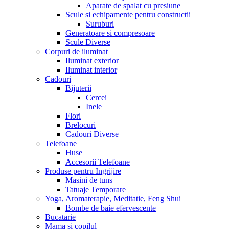
Aparate de spalat cu presiune
Scule si echipamente pentru constructii
Suruburi
Generatoare si compresoare
Scule Diverse
Corpuri de iluminat
Iluminat exterior
Iluminat interior
Cadouri
Bijuterii
Cercei
Inele
Flori
Brelocuri
Cadouri Diverse
Telefoane
Huse
Accesorii Telefoane
Produse pentru Ingrijire
Masini de tuns
Tatuaje Temporare
Yoga, Aromaterapie, Meditatie, Feng Shui
Bombe de baie efervescente
Bucatarie
Mama si copilul