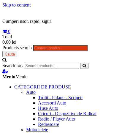
Skip to content
Cumperi usor, rapid, sigur!
0
Total
0,00 lei
Products search
Cauta
Search for:
Meniu
Meniu
CATEGORII DE PRODUSE
Auto
Trolii - Palane - Scripeti
Accesorii Auto
Huse Auto
Cricuri - Dispozitive de Ridicat
Radio / Player Auto
Redresoare
Motociclete