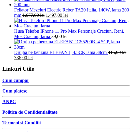
Feliator Mezeluri Electric Reber TA20 Italia, 140W, lama 200
mm
1.677,00
lei
1.497,00
lei
Husa Telefon IPhone 11 Pro Max Personaje Craciun, Reni,
Mos Craciun, Iarna
39,00
lei
Drujba pe benzina ELEFANT, 4.5CP, lama 38cm
415,00
lei
336,00
lei
Linkuri Utile
Cum cumpar
Cum platesc
ANPC
Politica de Confidentialitate
Termeni si Conditii