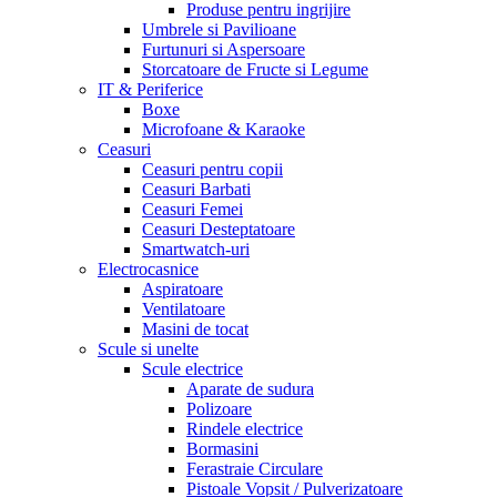
Produse pentru ingrijire
Umbrele si Pavilioane
Furtunuri si Aspersoare
Storcatoare de Fructe si Legume
IT & Periferice
Boxe
Microfoane & Karaoke
Ceasuri
Ceasuri pentru copii
Ceasuri Barbati
Ceasuri Femei
Ceasuri Desteptatoare
Smartwatch-uri
Electrocasnice
Aspiratoare
Ventilatoare
Masini de tocat
Scule si unelte
Scule electrice
Aparate de sudura
Polizoare
Rindele electrice
Bormasini
Ferastraie Circulare
Pistoale Vopsit / Pulverizatoare