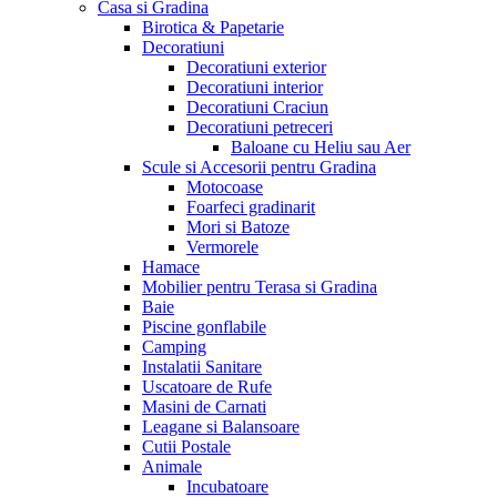
Casa si Gradina
Birotica & Papetarie
Decoratiuni
Decoratiuni exterior
Decoratiuni interior
Decoratiuni Craciun
Decoratiuni petreceri
Baloane cu Heliu sau Aer
Scule si Accesorii pentru Gradina
Motocoase
Foarfeci gradinarit
Mori si Batoze
Vermorele
Hamace
Mobilier pentru Terasa si Gradina
Baie
Piscine gonflabile
Camping
Instalatii Sanitare
Uscatoare de Rufe
Masini de Carnati
Leagane si Balansoare
Cutii Postale
Animale
Incubatoare