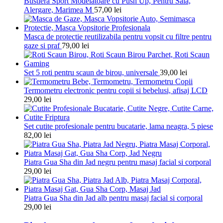
Bustiera Sport Modelatoare cu Push Up, Pentru Sala,
Alergare, Marimea M
57,00
lei
Masca de protectie reutilizabila pentru vopsit cu filtre pentru
gaze si praf
79,00
lei
Set 5 roti pentru scaun de birou, universale
39,00
lei
Termometru electronic pentru copii si bebelusi, afisaj LCD
29,00
lei
Set cutite profesionale pentru bucatarie, lama neagra, 5 piese
82,00
lei
Piatra Gua Sha din Jad negru pentru masaj facial si corporal
29,00
lei
Piatra Gua Sha din Jad alb pentru masaj facial si corporal
29,00
lei