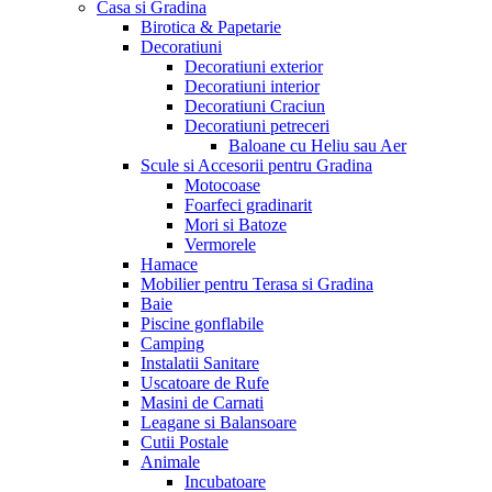
Casa si Gradina
Birotica & Papetarie
Decoratiuni
Decoratiuni exterior
Decoratiuni interior
Decoratiuni Craciun
Decoratiuni petreceri
Baloane cu Heliu sau Aer
Scule si Accesorii pentru Gradina
Motocoase
Foarfeci gradinarit
Mori si Batoze
Vermorele
Hamace
Mobilier pentru Terasa si Gradina
Baie
Piscine gonflabile
Camping
Instalatii Sanitare
Uscatoare de Rufe
Masini de Carnati
Leagane si Balansoare
Cutii Postale
Animale
Incubatoare