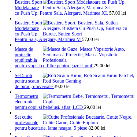
Bustiera Sport
Modelatoare
cu Push Up, Pentru Sala, Alergare, Marimea XL
57,00
lei
Bustiera Sport
Modelatoare
cu Push Up,
Pentru Sala, Alergare, Marimea M
57,00
lei
Masca de
protectie
reutilizabila
pentru vopsit cu filtre pentru gaze si praf
79,00
lei
Set 5 roti
pentru scaun
de birou, universale
39,00
lei
Termometru
electronic
pentru copii si bebelusi, afisaj LCD
29,00
lei
Set cutite
profesionale
pentru bucatarie, lama neagra, 5 piese
82,00
lei