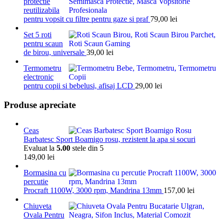
protectie
reutilizabila
pentru vopsit cu filtre pentru gaze si praf
79,00
lei
Set 5 roti
pentru scaun
de birou, universale
39,00
lei
Termometru
electronic
pentru copii si bebelusi, afisaj LCD
29,00
lei
Produse apreciate
Ceas
Barbatesc Sport Boamigo rosu, rezistent la apa si socuri
Evaluat la
5.00
stele din 5
149,00
lei
Bormasina cu
percutie
Procraft 1100W, 3000 rpm, Mandrina 13mm
157,00
lei
Chiuveta
Ovala Pentru