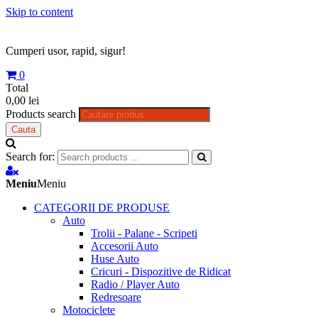
Skip to content
Cumperi usor, rapid, sigur!
0
Total
0,00 lei
Products search
Cauta
Search for:
Meniu
Meniu
CATEGORII DE PRODUSE
Auto
Trolii - Palane - Scripeti
Accesorii Auto
Huse Auto
Cricuri - Dispozitive de Ridicat
Radio / Player Auto
Redresoare
Motociclete