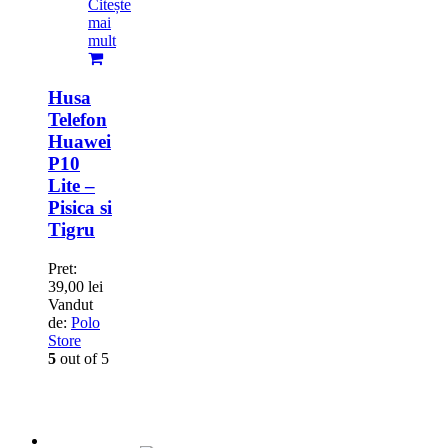
Citește
mai
mult
Husa
Telefon
Huawei
P10
Lite –
Pisica si
Tigru
Pret:
39,00
lei
Vandut
de:
Polo
Store
5
out of 5