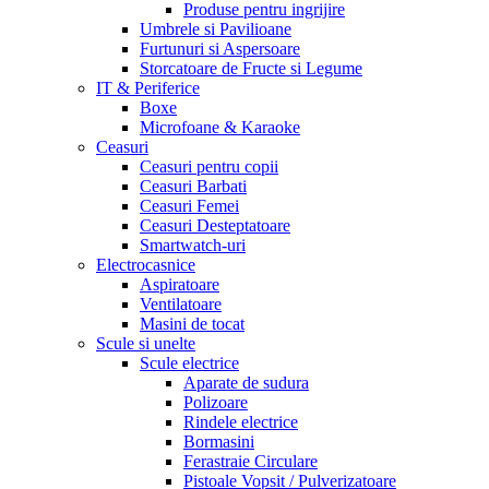
Produse pentru ingrijire
Umbrele si Pavilioane
Furtunuri si Aspersoare
Storcatoare de Fructe si Legume
IT & Periferice
Boxe
Microfoane & Karaoke
Ceasuri
Ceasuri pentru copii
Ceasuri Barbati
Ceasuri Femei
Ceasuri Desteptatoare
Smartwatch-uri
Electrocasnice
Aspiratoare
Ventilatoare
Masini de tocat
Scule si unelte
Scule electrice
Aparate de sudura
Polizoare
Rindele electrice
Bormasini
Ferastraie Circulare
Pistoale Vopsit / Pulverizatoare