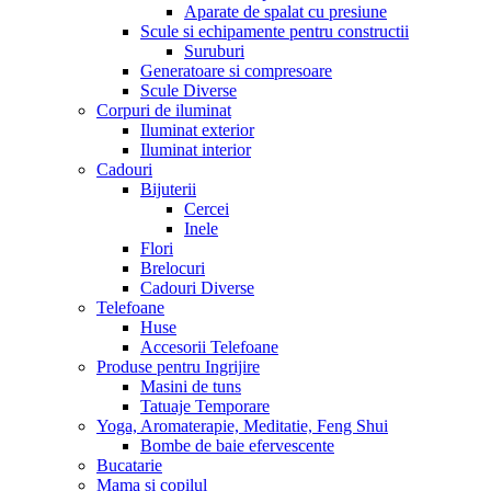
Aparate de spalat cu presiune
Scule si echipamente pentru constructii
Suruburi
Generatoare si compresoare
Scule Diverse
Corpuri de iluminat
Iluminat exterior
Iluminat interior
Cadouri
Bijuterii
Cercei
Inele
Flori
Brelocuri
Cadouri Diverse
Telefoane
Huse
Accesorii Telefoane
Produse pentru Ingrijire
Masini de tuns
Tatuaje Temporare
Yoga, Aromaterapie, Meditatie, Feng Shui
Bombe de baie efervescente
Bucatarie
Mama si copilul