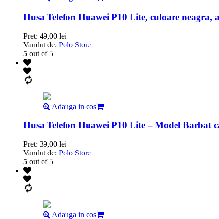
Husa Telefon Huawei P10 Lite, culoare neagra, av
Pret:
49,00
lei
Vandut de:
Polo Store
5
out of 5
Adauga in cos
Husa Telefon Huawei P10 Lite – Model Barbat c
Pret:
39,00
lei
Vandut de:
Polo Store
5
out of 5
Adauga in cos