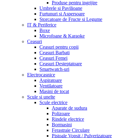
Produse pentru ingrijire
Umbrele si Pavilioane
Furtunuri si Aspersoare
Storcatoare de Fructe si Legume
IT & Periferice
Boxe
Microfoane & Karaoke
Ceasuri
Ceasuri pentru copii
Ceasuri Barbati
Ceasuri Femei
Ceasuri Desteptatoare
Smartwatch-uri
Electrocasnice
Aspiratoare
Ventilatoare
Masini de tocat
Scule si unelte
Scule electrice
Aparate de sudura
Polizoare
Rindele electrice
Bormasini
Ferastraie Circulare
Pistoale Vopsit / Pulverizatoare