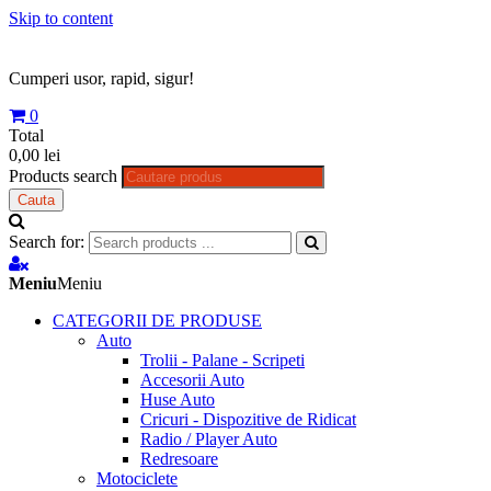
Skip to content
Cumperi usor, rapid, sigur!
0
Total
0,00 lei
Products search
Cauta
Search for:
Meniu
Meniu
CATEGORII DE PRODUSE
Auto
Trolii - Palane - Scripeti
Accesorii Auto
Huse Auto
Cricuri - Dispozitive de Ridicat
Radio / Player Auto
Redresoare
Motociclete