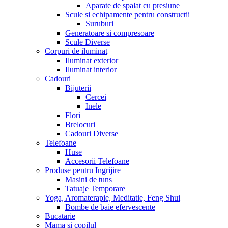
Aparate de spalat cu presiune
Scule si echipamente pentru constructii
Suruburi
Generatoare si compresoare
Scule Diverse
Corpuri de iluminat
Iluminat exterior
Iluminat interior
Cadouri
Bijuterii
Cercei
Inele
Flori
Brelocuri
Cadouri Diverse
Telefoane
Huse
Accesorii Telefoane
Produse pentru Ingrijire
Masini de tuns
Tatuaje Temporare
Yoga, Aromaterapie, Meditatie, Feng Shui
Bombe de baie efervescente
Bucatarie
Mama si copilul