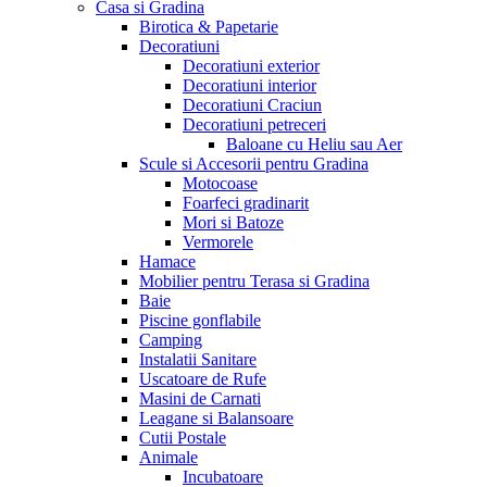
Casa si Gradina
Birotica & Papetarie
Decoratiuni
Decoratiuni exterior
Decoratiuni interior
Decoratiuni Craciun
Decoratiuni petreceri
Baloane cu Heliu sau Aer
Scule si Accesorii pentru Gradina
Motocoase
Foarfeci gradinarit
Mori si Batoze
Vermorele
Hamace
Mobilier pentru Terasa si Gradina
Baie
Piscine gonflabile
Camping
Instalatii Sanitare
Uscatoare de Rufe
Masini de Carnati
Leagane si Balansoare
Cutii Postale
Animale
Incubatoare