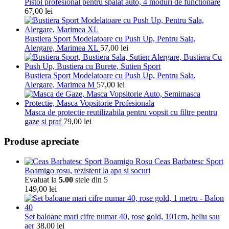
Pistol profesional pentru spalat auto, 4 moduri de functionare
67,00
lei
Bustiera Sport Modelatoare cu Push Up, Pentru Sala,
Alergare, Marimea XL
57,00
lei
Bustiera Sport Modelatoare cu Push Up, Pentru Sala,
Alergare, Marimea M
57,00
lei
Masca de protectie reutilizabila pentru vopsit cu filtre pentru
gaze si praf
79,00
lei
Produse apreciate
Ceas Barbatesc Sport
Boamigo rosu, rezistent la apa si socuri
Evaluat la
5.00
stele din 5
149,00
lei
Set baloane mari cifre numar 40, rose gold, 101cm, heliu sau
aer
38,00
lei