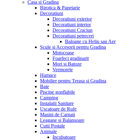
Casa si Gradina
Birotica & Papetarie
Decoratiuni
Decoratiuni exterior
Decoratiuni interior
Decoratiuni Craciun
Decoratiuni petreceri
Baloane cu Heliu sau Aer
Scule si Accesorii pentru Gradina
Motocoase
Foarfeci gradinarit
Mori si Batoze
Vermorele
Hamace
Mobilier pentru Terasa si Gradina
Baie
Piscine gonflabile
Camping
Instalatii Sanitare
Uscatoare de Rufe
Masini de Carnati
Leagane si Balansoare
Cutii Postale
Animale
Incubatoare