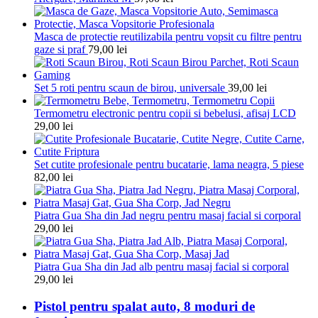
Masca de protectie reutilizabila pentru vopsit cu filtre pentru
gaze si praf
79,00
lei
Set 5 roti pentru scaun de birou, universale
39,00
lei
Termometru electronic pentru copii si bebelusi, afisaj LCD
29,00
lei
Set cutite profesionale pentru bucatarie, lama neagra, 5 piese
82,00
lei
Piatra Gua Sha din Jad negru pentru masaj facial si corporal
29,00
lei
Piatra Gua Sha din Jad alb pentru masaj facial si corporal
29,00
lei
Pistol pentru spalat auto, 8 moduri de