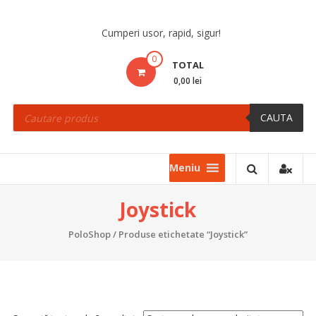
Skip
to
Cumperi usor, rapid, sigur!
content
0
TOTAL
0,00 lei
Products
search
CAUTA
Meniu
Joystick
PoloShop
/ Produse etichetate “Joystick”