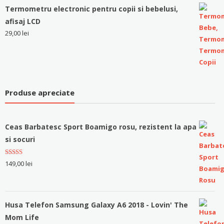
Termometru electronic pentru copii si bebelusi,
afisaj LCD
29,00
lei
Produse apreciate
Ceas Barbatesc Sport Boamigo rosu, rezistent la apa
si socuri
Evaluat la
149,00
lei
5.00
stele
din 5
Husa Telefon Samsung Galaxy A6 2018 - Lovin' The
Mom Life