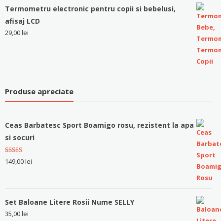
Termometru electronic pentru copii si bebelusi,
afisaj LCD
29,00
lei
Produse apreciate
Ceas Barbatesc Sport Boamigo rosu, rezistent la apa
si socuri
Evaluat la
149,00
lei
5.00
stele
din 5
Set Baloane Litere Rosii Nume SELLY
35,00
lei