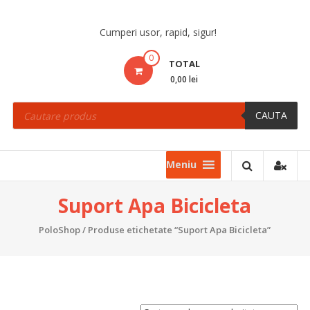
Skip
to
Cumperi usor, rapid, sigur!
content
0
TOTAL
0,00 lei
Products
search
CAUTA
Meniu
Suport Apa Bicicleta
PoloShop
/ Produse etichetate “Suport Apa Bicicleta”