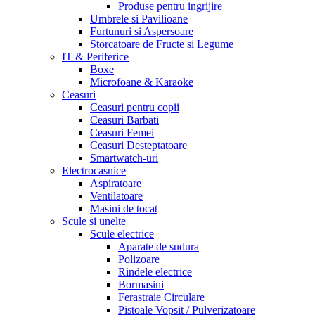
Produse pentru ingrijire
Umbrele si Pavilioane
Furtunuri si Aspersoare
Storcatoare de Fructe si Legume
IT & Periferice
Boxe
Microfoane & Karaoke
Ceasuri
Ceasuri pentru copii
Ceasuri Barbati
Ceasuri Femei
Ceasuri Desteptatoare
Smartwatch-uri
Electrocasnice
Aspiratoare
Ventilatoare
Masini de tocat
Scule si unelte
Scule electrice
Aparate de sudura
Polizoare
Rindele electrice
Bormasini
Ferastraie Circulare
Pistoale Vopsit / Pulverizatoare