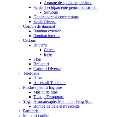
Aparate de spalat cu presiune
Scule si echipamente pentru constructii
Suruburi
Generatoare si compresoare
Scule Diverse
Corpuri de iluminat
Iluminat exterior
Iluminat interior
Cadouri
Bijuterii
Cercei
Inele
Flori
Brelocuri
Cadouri Diverse
Telefoane
Huse
Accesorii Telefoane
Produse pentru Ingrijire
Masini de tuns
Tatuaje Temporare
Yoga, Aromaterapie, Meditatie, Feng Shui
Bombe de baie efervescente
Bucatarie
Mama si copilul