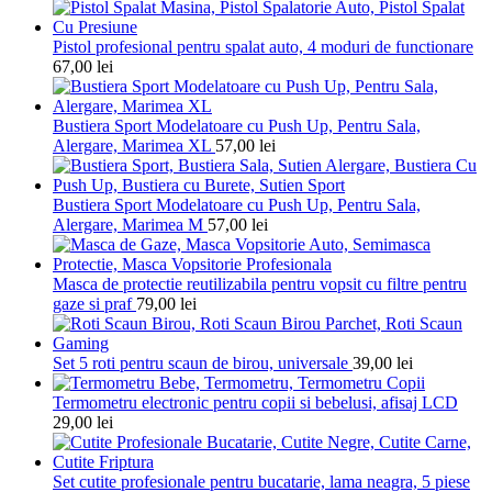
Pistol profesional pentru spalat auto, 4 moduri de functionare
67,00
lei
Bustiera Sport Modelatoare cu Push Up, Pentru Sala,
Alergare, Marimea XL
57,00
lei
Bustiera Sport Modelatoare cu Push Up, Pentru Sala,
Alergare, Marimea M
57,00
lei
Masca de protectie reutilizabila pentru vopsit cu filtre pentru
gaze si praf
79,00
lei
Set 5 roti pentru scaun de birou, universale
39,00
lei
Termometru electronic pentru copii si bebelusi, afisaj LCD
29,00
lei
Set cutite profesionale pentru bucatarie, lama neagra, 5 piese