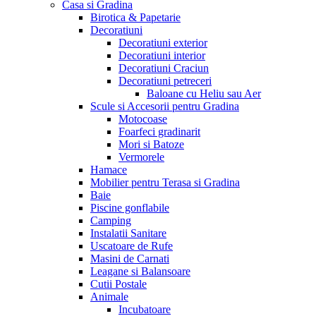
Casa si Gradina
Birotica & Papetarie
Decoratiuni
Decoratiuni exterior
Decoratiuni interior
Decoratiuni Craciun
Decoratiuni petreceri
Baloane cu Heliu sau Aer
Scule si Accesorii pentru Gradina
Motocoase
Foarfeci gradinarit
Mori si Batoze
Vermorele
Hamace
Mobilier pentru Terasa si Gradina
Baie
Piscine gonflabile
Camping
Instalatii Sanitare
Uscatoare de Rufe
Masini de Carnati
Leagane si Balansoare
Cutii Postale
Animale
Incubatoare