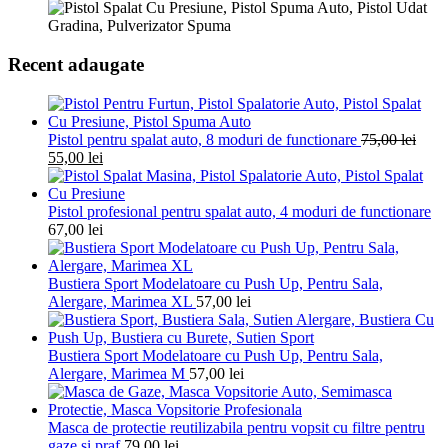
Recent adaugate
Pistol pentru spalat auto, 8 moduri de functionare
75,00
lei
55,00
lei
Pistol profesional pentru spalat auto, 4 moduri de functionare
67,00
lei
Bustiera Sport Modelatoare cu Push Up, Pentru Sala,
Alergare, Marimea XL
57,00
lei
Bustiera Sport Modelatoare cu Push Up, Pentru Sala,
Alergare, Marimea M
57,00
lei
Masca de protectie reutilizabila pentru vopsit cu filtre pentru
gaze si praf
79,00
lei