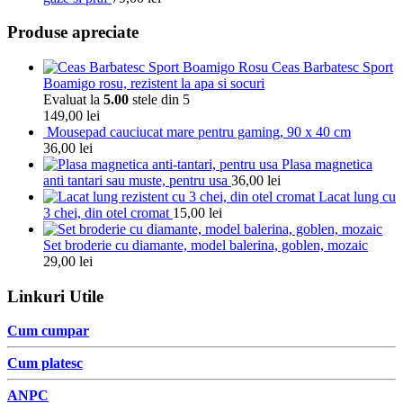
Produse apreciate
Ceas Barbatesc Sport
Boamigo rosu, rezistent la apa si socuri
Evaluat la
5.00
stele din 5
149,00
lei
Mousepad cauciucat mare pentru gaming, 90 x 40 cm
36,00
lei
Plasa magnetica
anti tantari sau muste, pentru usa
36,00
lei
Lacat lung cu
3 chei, din otel cromat
15,00
lei
Set broderie cu diamante, model balerina, goblen, mozaic
29,00
lei
Linkuri Utile
Cum cumpar
Cum platesc
ANPC