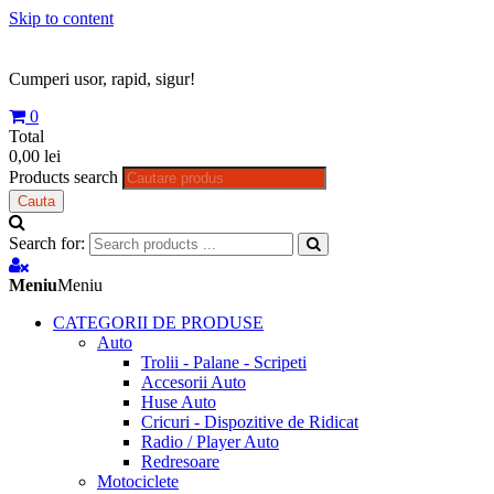
Skip to content
Cumperi usor, rapid, sigur!
0
Total
0,00 lei
Products search
Cauta
Search for:
Meniu
Meniu
CATEGORII DE PRODUSE
Auto
Trolii - Palane - Scripeti
Accesorii Auto
Huse Auto
Cricuri - Dispozitive de Ridicat
Radio / Player Auto
Redresoare
Motociclete