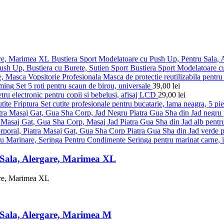
Bustiera Sport Modelatoare cu Push Up, Pentru Sala,
Bustiera Sport Modelatoare c
Masca de protectie reutilizabila pentru 
Set 5 roti pentru scaun de birou, universale
39,00
lei
ru electronic pentru copii si bebelusi, afisaj LCD
29,00
lei
Set cutite profesionale pentru bucatarie, lama neagra, 5 pi
Piatra Gua Sha din Jad negru p
Piatra Gua Sha din Jad alb pentru
Piatra Gua Sha din Jad verde pe
Seringa pentru marinat carne, 
 Sala, Alergare, Marimea XL
 Sala, Alergare, Marimea M