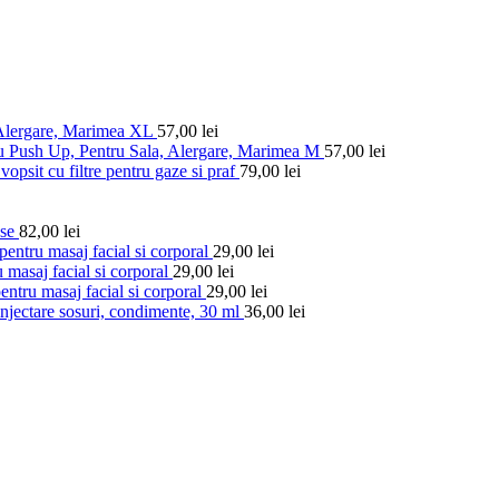
 Alergare, Marimea XL
57,00
lei
u Push Up, Pentru Sala, Alergare, Marimea M
57,00
lei
vopsit cu filtre pentru gaze si praf
79,00
lei
ese
82,00
lei
entru masaj facial si corporal
29,00
lei
 masaj facial si corporal
29,00
lei
ntru masaj facial si corporal
29,00
lei
injectare sosuri, condimente, 30 ml
36,00
lei