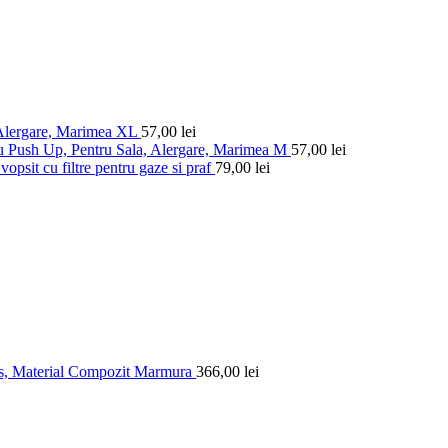
 Alergare, Marimea XL
57,00
lei
u Push Up, Pentru Sala, Alergare, Marimea M
57,00
lei
vopsit cu filtre pentru gaze si praf
79,00
lei
is, Material Compozit Marmura
366,00
lei