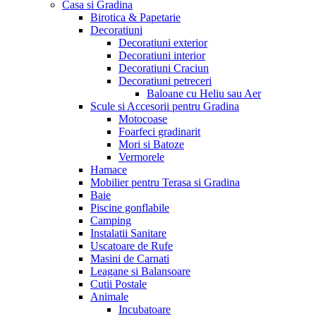
Casa si Gradina
Birotica & Papetarie
Decoratiuni
Decoratiuni exterior
Decoratiuni interior
Decoratiuni Craciun
Decoratiuni petreceri
Baloane cu Heliu sau Aer
Scule si Accesorii pentru Gradina
Motocoase
Foarfeci gradinarit
Mori si Batoze
Vermorele
Hamace
Mobilier pentru Terasa si Gradina
Baie
Piscine gonflabile
Camping
Instalatii Sanitare
Uscatoare de Rufe
Masini de Carnati
Leagane si Balansoare
Cutii Postale
Animale
Incubatoare