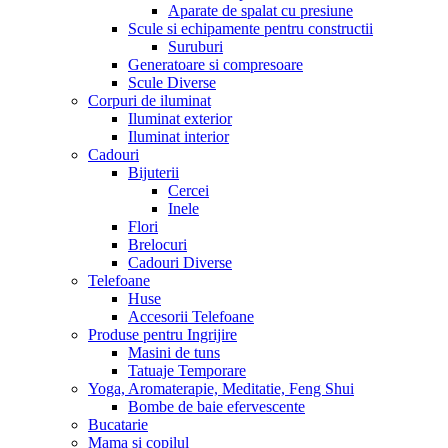
Aparate de spalat cu presiune
Scule si echipamente pentru constructii
Suruburi
Generatoare si compresoare
Scule Diverse
Corpuri de iluminat
Iluminat exterior
Iluminat interior
Cadouri
Bijuterii
Cercei
Inele
Flori
Brelocuri
Cadouri Diverse
Telefoane
Huse
Accesorii Telefoane
Produse pentru Ingrijire
Masini de tuns
Tatuaje Temporare
Yoga, Aromaterapie, Meditatie, Feng Shui
Bombe de baie efervescente
Bucatarie
Mama si copilul