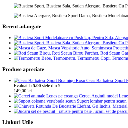
Recent adaugate
Termomet
Produse apreciate
Ceas Barbatesc Sport Bo
Evaluat la
5.00
stele din 5
149,00
lei
Cercei Argintii model Len
Suport lombar pentru scaun 
Jucarii set de pescui
Linkuri Utile