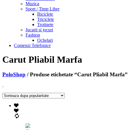
Muzica
Sport / Timp Liber
Biciclete
Triciclete
Trotinete
Jucarii si jocuri
Fashion
Ochelari
Comenzi Telefonice
Carut Pliabil Marfa
PoloShop
/ Produse etichetate “Carut Pliabil Marfa”
.