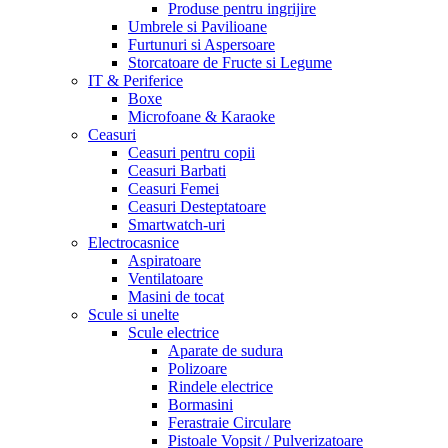
Produse pentru ingrijire
Umbrele si Pavilioane
Furtunuri si Aspersoare
Storcatoare de Fructe si Legume
IT & Periferice
Boxe
Microfoane & Karaoke
Ceasuri
Ceasuri pentru copii
Ceasuri Barbati
Ceasuri Femei
Ceasuri Desteptatoare
Smartwatch-uri
Electrocasnice
Aspiratoare
Ventilatoare
Masini de tocat
Scule si unelte
Scule electrice
Aparate de sudura
Polizoare
Rindele electrice
Bormasini
Ferastraie Circulare
Pistoale Vopsit / Pulverizatoare