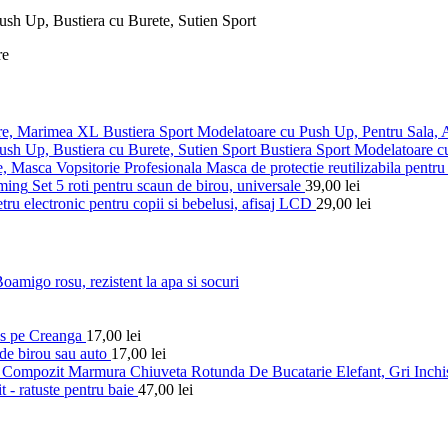
Bustiera Sport Modelatoare cu Push Up, Pentru Sala,
Bustiera Sport Modelatoare c
Masca de protectie reutilizabila pentru 
Set 5 roti pentru scaun de birou, universale
39,00
lei
ru electronic pentru copii si bebelusi, afisaj LCD
29,00
lei
amigo rosu, rezistent la apa si socuri
es pe Creanga
17,00
lei
de birou sau auto
17,00
lei
Chiuveta Rotunda De Bucatarie Elefant, Gri Inch
t - ratuste pentru baie
47,00
lei