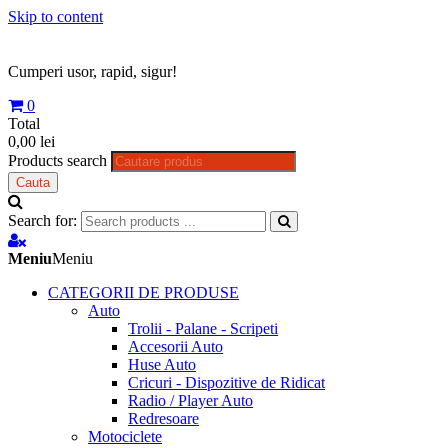
Skip to content
Cumperi usor, rapid, sigur!
0
Total
0,00 lei
Products search
Cauta
Search for:
Meniu
Meniu
CATEGORII DE PRODUSE
Auto
Trolii - Palane - Scripeti
Accesorii Auto
Huse Auto
Cricuri - Dispozitive de Ridicat
Radio / Player Auto
Redresoare
Motociclete