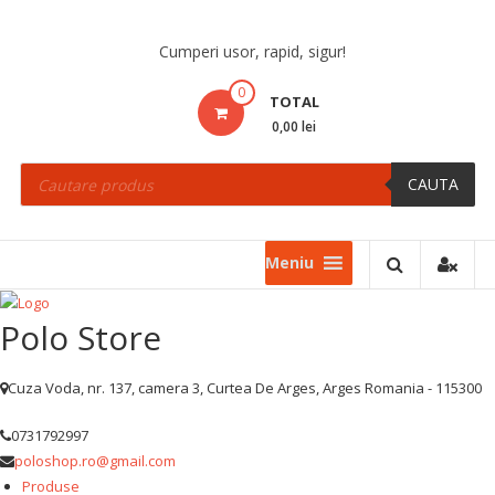
Skip
to
Cumperi usor, rapid, sigur!
content
0
TOTAL
0,00 lei
Products
search
CAUTA
Meniu
Polo Store
Cuza Voda, nr. 137, camera 3, Curtea De Arges, Arges Romania - 115300
0731792997
poloshop.ro@gmail.com
Produse