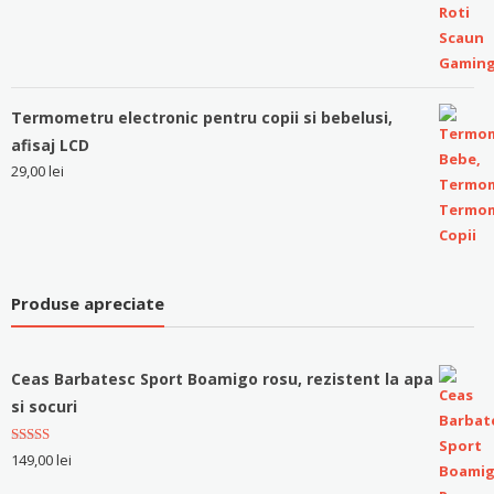
Termometru electronic pentru copii si bebelusi,
afisaj LCD
29,00
lei
Produse apreciate
Ceas Barbatesc Sport Boamigo rosu, rezistent la apa
si socuri
Evaluat la
149,00
lei
5.00
stele
din 5