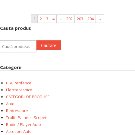
1
2
3
4
…
202
203
204
→
Cauta produs
Caută:
Cautare
Categorii
IT & Periferice
Electrocasnice
CATEGORII DE PRODUSE
Auto
Redresoare
Trolii - Palane - Scripeti
Radio / Player Auto
Accesorii Auto