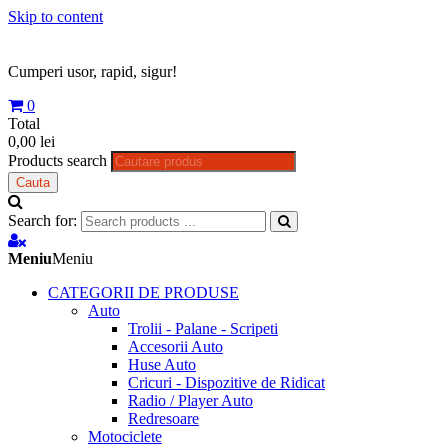
Skip to content
Cumperi usor, rapid, sigur!
0
Total
0,00 lei
Products search
Cauta
Search for:
Meniu
Meniu
CATEGORII DE PRODUSE
Auto
Trolii - Palane - Scripeti
Accesorii Auto
Huse Auto
Cricuri - Dispozitive de Ridicat
Radio / Player Auto
Redresoare
Motociclete