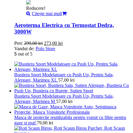
Reducere!
Citește mai mult
Aeroterma Electrica cu Termostat Dedra,
3000W
Pret:
299,00
lei
273,00
lei
Vandut de:
Polo Store
5
out of 5
Bustiera Sport Modelatoare cu Push Up, Pentru Sala,
Alergare, Marimea XL
57,00
lei
Bustiera Sport Modelatoare cu Push Up, Pentru Sala,
Alergare, Marimea M
57,00
lei
Masca de protectie reutilizabila pentru vopsit cu filtre pentru
gaze si praf
79,00
lei