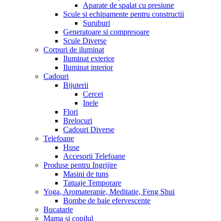
Aparate de spalat cu presiune
Scule si echipamente pentru constructii
Suruburi
Generatoare si compresoare
Scule Diverse
Corpuri de iluminat
Iluminat exterior
Iluminat interior
Cadouri
Bijuterii
Cercei
Inele
Flori
Brelocuri
Cadouri Diverse
Telefoane
Huse
Accesorii Telefoane
Produse pentru Ingrijire
Masini de tuns
Tatuaje Temporare
Yoga, Aromaterapie, Meditatie, Feng Shui
Bombe de baie efervescente
Bucatarie
Mama si copilul