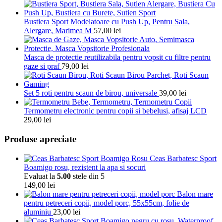
Bustiera Sport Modelatoare cu Push Up, Pentru Sala,
Alergare, Marimea M
57,00
lei
Masca de protectie reutilizabila pentru vopsit cu filtre pentru
gaze si praf
79,00
lei
Set 5 roti pentru scaun de birou, universale
39,00
lei
Termometru electronic pentru copii si bebelusi, afisaj LCD
29,00
lei
Produse apreciate
Ceas Barbatesc Sport
Boamigo rosu, rezistent la apa si socuri
Evaluat la
5.00
stele din 5
149,00
lei
Balon mare
pentru petreceri copii, model porc, 55x55cm, folie de
aluminiu
23,00
lei