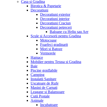
Casa si Gradina
Birotica & Papetarie
Decoratiuni
Decoratiuni exterior
Decoratiuni interior
Decoratiuni Craciun
Decoratiuni petreceri
Baloane cu Heliu sau Aer
Scule si Accesorii pentru Gradina
Motocoase
Foarfeci gradinarit
Mori si Batoze
Vermorele
Hamace
Mobilier pentru Terasa si Gradina
Baie
Piscine gonflabile
Camping
Instalatii Sanitare
Uscatoare de Rufe
Masini de Carnati
Leagane si Balansoare
Cutii Postale
Animale
Incubatoare