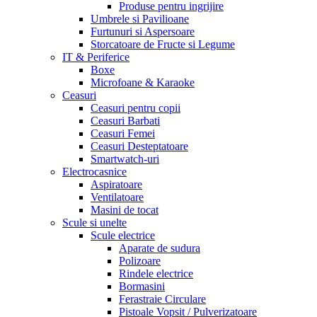
Produse pentru ingrijire
Umbrele si Pavilioane
Furtunuri si Aspersoare
Storcatoare de Fructe si Legume
IT & Periferice
Boxe
Microfoane & Karaoke
Ceasuri
Ceasuri pentru copii
Ceasuri Barbati
Ceasuri Femei
Ceasuri Desteptatoare
Smartwatch-uri
Electrocasnice
Aspiratoare
Ventilatoare
Masini de tocat
Scule si unelte
Scule electrice
Aparate de sudura
Polizoare
Rindele electrice
Bormasini
Ferastraie Circulare
Pistoale Vopsit / Pulverizatoare