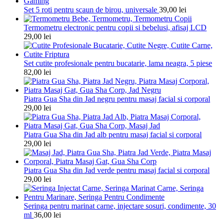
Set 5 roti pentru scaun de birou, universale
39,00
lei
Termometru electronic pentru copii si bebelusi, afisaj LCD
29,00
lei
Set cutite profesionale pentru bucatarie, lama neagra, 5 piese
82,00
lei
Piatra Gua Sha din Jad negru pentru masaj facial si corporal
29,00
lei
Piatra Gua Sha din Jad alb pentru masaj facial si corporal
29,00
lei
Piatra Gua Sha din Jad verde pentru masaj facial si corporal
29,00
lei
Seringa pentru marinat carne, injectare sosuri, condimente, 30
ml
36,00
lei