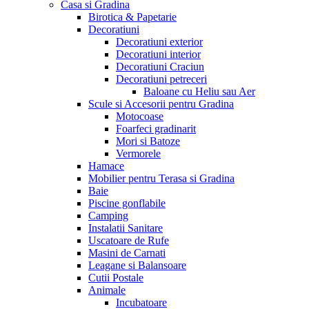
Casa si Gradina
Birotica & Papetarie
Decoratiuni
Decoratiuni exterior
Decoratiuni interior
Decoratiuni Craciun
Decoratiuni petreceri
Baloane cu Heliu sau Aer
Scule si Accesorii pentru Gradina
Motocoase
Foarfeci gradinarit
Mori si Batoze
Vermorele
Hamace
Mobilier pentru Terasa si Gradina
Baie
Piscine gonflabile
Camping
Instalatii Sanitare
Uscatoare de Rufe
Masini de Carnati
Leagane si Balansoare
Cutii Postale
Animale
Incubatoare