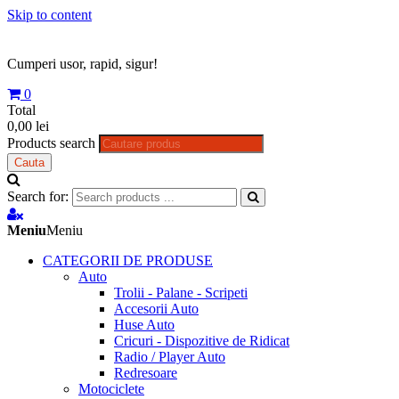
Skip to content
Cumperi usor, rapid, sigur!
0
Total
0,00 lei
Products search
Cauta
Search for:
Meniu
Meniu
CATEGORII DE PRODUSE
Auto
Trolii - Palane - Scripeti
Accesorii Auto
Huse Auto
Cricuri - Dispozitive de Ridicat
Radio / Player Auto
Redresoare
Motociclete