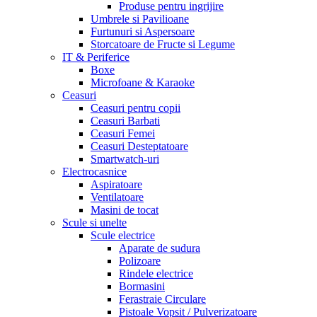
Produse pentru ingrijire
Umbrele si Pavilioane
Furtunuri si Aspersoare
Storcatoare de Fructe si Legume
IT & Periferice
Boxe
Microfoane & Karaoke
Ceasuri
Ceasuri pentru copii
Ceasuri Barbati
Ceasuri Femei
Ceasuri Desteptatoare
Smartwatch-uri
Electrocasnice
Aspiratoare
Ventilatoare
Masini de tocat
Scule si unelte
Scule electrice
Aparate de sudura
Polizoare
Rindele electrice
Bormasini
Ferastraie Circulare
Pistoale Vopsit / Pulverizatoare