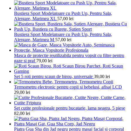
Bustiera Sport Modelatoare cu Push Up, Pentru Sala,
Alergare, Marimea XL
57,00
lei
Bustiera Sport Modelatoare cu Push Up, Pentru Sala,
Alergare, Marimea M
57,00
lei
Masca de protectie reutilizabila pentru vopsit cu filtre pentru
gaze si praf
79,00
lei
Set 5 roti pentru scaun de birou, universale
39,00
lei
Termometru electronic pentru copii si bebelusi, afisaj LCD
29,00
lei
Set cutite profesionale pentru bucatarie, lama neagra, 5 piese
82,00
lei
Piatra Gua Sha din Jad negru pentru masaj facial si corporal