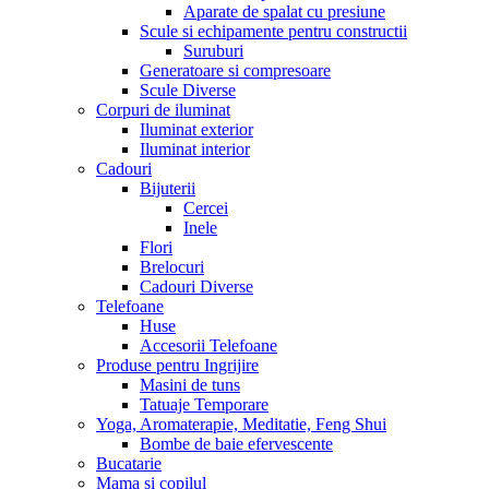
Aparate de spalat cu presiune
Scule si echipamente pentru constructii
Suruburi
Generatoare si compresoare
Scule Diverse
Corpuri de iluminat
Iluminat exterior
Iluminat interior
Cadouri
Bijuterii
Cercei
Inele
Flori
Brelocuri
Cadouri Diverse
Telefoane
Huse
Accesorii Telefoane
Produse pentru Ingrijire
Masini de tuns
Tatuaje Temporare
Yoga, Aromaterapie, Meditatie, Feng Shui
Bombe de baie efervescente
Bucatarie
Mama si copilul