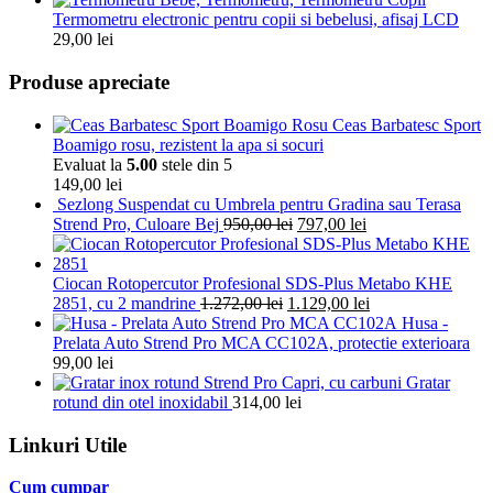
Termometru electronic pentru copii si bebelusi, afisaj LCD
29,00
lei
Produse apreciate
Ceas Barbatesc Sport
Boamigo rosu, rezistent la apa si socuri
Evaluat la
5.00
stele din 5
149,00
lei
Sezlong Suspendat cu Umbrela pentru Gradina sau Terasa
Strend Pro, Culoare Bej
950,00
lei
797,00
lei
Ciocan Rotopercutor Profesional SDS-Plus Metabo KHE
2851, cu 2 mandrine
1.272,00
lei
1.129,00
lei
Husa -
Prelata Auto Strend Pro MCA CC102A, protectie exterioara
99,00
lei
Gratar
rotund din otel inoxidabil
314,00
lei
Linkuri Utile
Cum cumpar