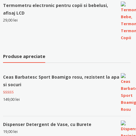
Termometru electronic pentru copii si bebelusi,
afisaj LCD
29,00
lei
Produse apreciate
Ceas Barbatesc Sport Boamigo rosu, rezistent la apa
si socuri
Evaluat la
149,00
lei
5.00
stele
din 5
Dispenser Detergent de Vase, cu Burete
19,00
lei