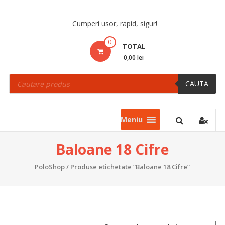
Skip
to
Cumperi usor, rapid, sigur!
content
0
TOTAL
0,00 lei
Products
search
CAUTA
Meniu
Baloane 18 Cifre
PoloShop
/ Produse etichetate “Baloane 18 Cifre”