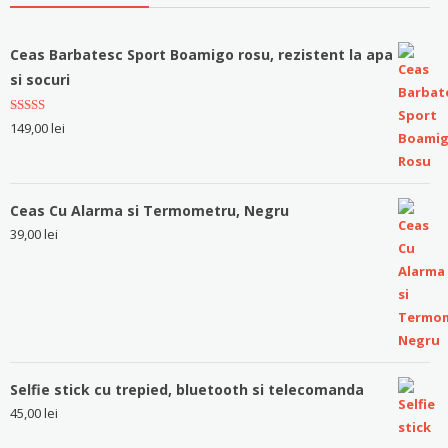
Ceas Barbatesc Sport Boamigo rosu, rezistent la apa
si socuri
Evaluat la
149,00
lei
5.00
stele
din 5
Ceas Cu Alarma si Termometru, Negru
39,00
lei
Selfie stick cu trepied, bluetooth si telecomanda
45,00
lei