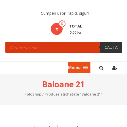
Skip
to
Cumperi usor, rapid, sigur!
content
0
TOTAL
0,00 lei
Products
search
CAUTA
Meniu
Baloane 21
PoloShop
/ Produse etichetate “Baloane 21”