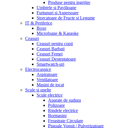
Produse pentru ingrijire
Umbrele si Pavilioane
Furtunuri si Aspersoare
Storcatoare de Fructe si Legume
IT & Periferice
Boxe
Microfoane & Karaoke
Ceasuri
Ceasuri pentru copii
Ceasuri Barbati
Ceasuri Femei
Ceasuri Desteptatoare
Smartwatch-uri
Electrocasnice
Aspiratoare
Ventilatoare
Masini de tocat
Scule si unelte
Scule electrice
Aparate de sudura
Polizoare
Rindele electrice
Bormasini
Ferastraie Circulare
Pistoale Vopsit / Pulverizatoare