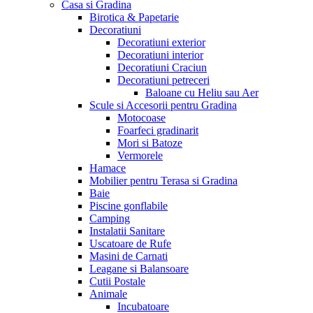
Casa si Gradina
Birotica & Papetarie
Decoratiuni
Decoratiuni exterior
Decoratiuni interior
Decoratiuni Craciun
Decoratiuni petreceri
Baloane cu Heliu sau Aer
Scule si Accesorii pentru Gradina
Motocoase
Foarfeci gradinarit
Mori si Batoze
Vermorele
Hamace
Mobilier pentru Terasa si Gradina
Baie
Piscine gonflabile
Camping
Instalatii Sanitare
Uscatoare de Rufe
Masini de Carnati
Leagane si Balansoare
Cutii Postale
Animale
Incubatoare