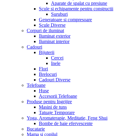
Aparate de spalat cu presiune
Scule si echipamente pentru constructii
Suruburi
Generatoare si compresoare
Scule Diverse
Corpuri de iluminat
Iluminat exterior
Iluminat interior
Cadouri
Bijuterii
Cercei
Inele
Flori
Brelocuri
Cadouri Diverse
Telefoane
Huse
Accesorii Telefoane
Produse pentru Ingrijire
Masini de tuns
Tatuaje Temporare
Yoga, Aromaterapie, Meditatie, Feng Shui
Bombe de baie efervescente
Bucatarie
Mama si copilul