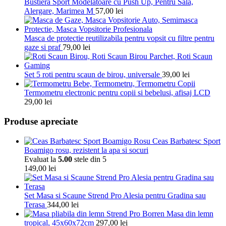
Bustiera Sport Modelatoare cu Push Up, Pentru Sala,
Alergare, Marimea M
57,00
lei
Masca de protectie reutilizabila pentru vopsit cu filtre pentru
gaze si praf
79,00
lei
Set 5 roti pentru scaun de birou, universale
39,00
lei
Termometru electronic pentru copii si bebelusi, afisaj LCD
29,00
lei
Produse apreciate
Ceas Barbatesc Sport
Boamigo rosu, rezistent la apa si socuri
Evaluat la
5.00
stele din 5
149,00
lei
Set Masa si Scaune Strend Pro Alesia pentru Gradina sau
Terasa
344,00
lei
Masa din lemn
tropical, 45x60x72cm
297,00
lei