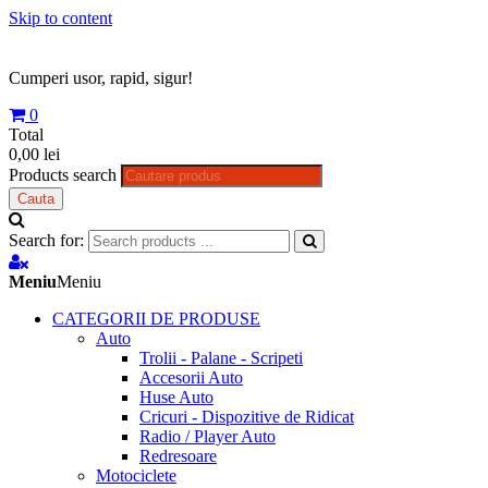
Skip to content
Cumperi usor, rapid, sigur!
0
Total
0,00 lei
Products search
Cauta
Search for:
Meniu
Meniu
CATEGORII DE PRODUSE
Auto
Trolii - Palane - Scripeti
Accesorii Auto
Huse Auto
Cricuri - Dispozitive de Ridicat
Radio / Player Auto
Redresoare
Motociclete