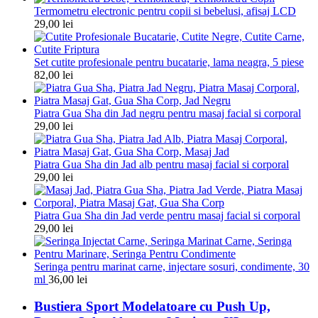
Termometru electronic pentru copii si bebelusi, afisaj LCD
29,00
lei
Set cutite profesionale pentru bucatarie, lama neagra, 5 piese
82,00
lei
Piatra Gua Sha din Jad negru pentru masaj facial si corporal
29,00
lei
Piatra Gua Sha din Jad alb pentru masaj facial si corporal
29,00
lei
Piatra Gua Sha din Jad verde pentru masaj facial si corporal
29,00
lei
Seringa pentru marinat carne, injectare sosuri, condimente, 30
ml
36,00
lei
Bustiera Sport Modelatoare cu Push Up,