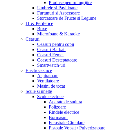
Produse pentru ingrijire
Umbrele si Pavilioane
Furtunuri si Aspersoare
Storcatoare de Fructe si Legume
IT & Periferice
Boxe
Microfoane & Karaoke
Ceasuri
Ceasuri pentru copii
Ceasuri Barbati
Ceasuri Femei
Ceasuri Desteptatoare
Smartwatch-uri
Electrocasnice
Aspiratoare
Ventilatoare
Masini de tocat
Scule si unelte
Scule electrice
Aparate de sudura
Polizoare
Rindele electrice
Bormasini
Ferastraie Circulare
Pistoale Vopsit / Pulverizatoare