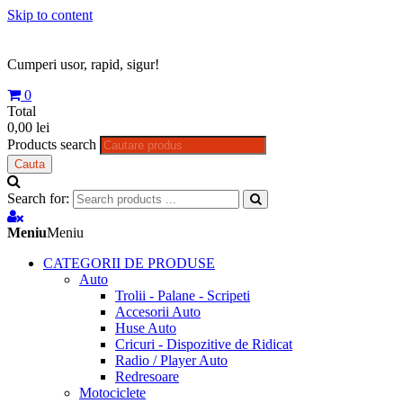
Skip to content
Cumperi usor, rapid, sigur!
0
Total
0,00 lei
Products search
Cauta
Search for:
Meniu
Meniu
CATEGORII DE PRODUSE
Auto
Trolii - Palane - Scripeti
Accesorii Auto
Huse Auto
Cricuri - Dispozitive de Ridicat
Radio / Player Auto
Redresoare
Motociclete