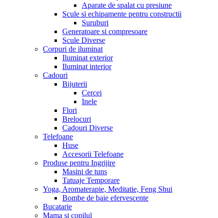
Aparate de spalat cu presiune
Scule si echipamente pentru constructii
Suruburi
Generatoare si compresoare
Scule Diverse
Corpuri de iluminat
Iluminat exterior
Iluminat interior
Cadouri
Bijuterii
Cercei
Inele
Flori
Brelocuri
Cadouri Diverse
Telefoane
Huse
Accesorii Telefoane
Produse pentru Ingrijire
Masini de tuns
Tatuaje Temporare
Yoga, Aromaterapie, Meditatie, Feng Shui
Bombe de baie efervescente
Bucatarie
Mama si copilul