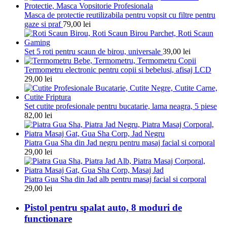
Masca de protectie reutilizabila pentru vopsit cu filtre pentru
gaze si praf
79,00
lei
Set 5 roti pentru scaun de birou, universale
39,00
lei
Termometru electronic pentru copii si bebelusi, afisaj LCD
29,00
lei
Set cutite profesionale pentru bucatarie, lama neagra, 5 piese
82,00
lei
Piatra Gua Sha din Jad negru pentru masaj facial si corporal
29,00
lei
Piatra Gua Sha din Jad alb pentru masaj facial si corporal
29,00
lei
Pistol pentru spalat auto, 8 moduri de
functionare