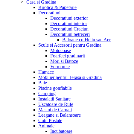
Casa si Gradina
Birotica & Papetarie
Decoratiuni
Decoratiuni exterior
Decoratiuni interior
Decoratiuni Craciun
Decoratiuni petreceri
Baloane cu Heliu sau Aer
Scule si Accesorii pentru Gradina
Motocoase
Foarfeci gradinarit
Mori si Batoze
Vermorele
Hamace
Mobilier pentru Terasa si Gradina
Baie
Piscine gonflabile
Camping
Instalatii Sanitare
Uscatoare de Rufe
Masini de Carnati
Leagane si Balansoare
Cutii Postale
Animale
Incubatoare