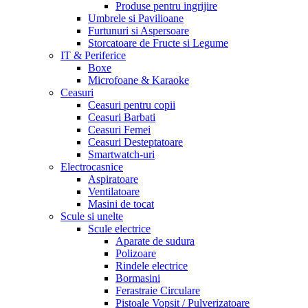
Produse pentru ingrijire
Umbrele si Pavilioane
Furtunuri si Aspersoare
Storcatoare de Fructe si Legume
IT & Periferice
Boxe
Microfoane & Karaoke
Ceasuri
Ceasuri pentru copii
Ceasuri Barbati
Ceasuri Femei
Ceasuri Desteptatoare
Smartwatch-uri
Electrocasnice
Aspiratoare
Ventilatoare
Masini de tocat
Scule si unelte
Scule electrice
Aparate de sudura
Polizoare
Rindele electrice
Bormasini
Ferastraie Circulare
Pistoale Vopsit / Pulverizatoare