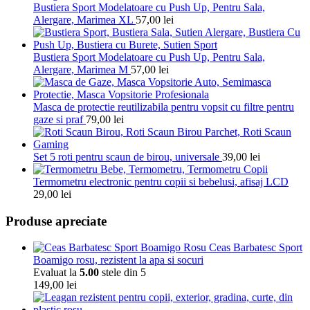
Bustiera Sport Modelatoare cu Push Up, Pentru Sala,
Alergare, Marimea XL
57,00
lei
Bustiera Sport Modelatoare cu Push Up, Pentru Sala,
Alergare, Marimea M
57,00
lei
Masca de protectie reutilizabila pentru vopsit cu filtre pentru
gaze si praf
79,00
lei
Set 5 roti pentru scaun de birou, universale
39,00
lei
Termometru electronic pentru copii si bebelusi, afisaj LCD
29,00
lei
Produse apreciate
Ceas Barbatesc Sport
Boamigo rosu, rezistent la apa si socuri
Evaluat la
5.00
stele din 5
149,00
lei