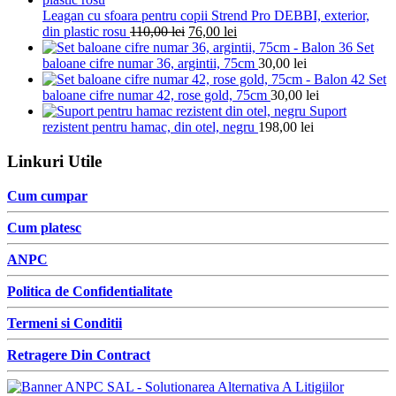
Leagan cu sfoara pentru copii Strend Pro DEBBI, exterior,
din plastic rosu
110,00
lei
76,00
lei
Set
baloane cifre numar 36, argintii, 75cm
30,00
lei
Set
baloane cifre numar 42, rose gold, 75cm
30,00
lei
Suport
rezistent pentru hamac, din otel, negru
198,00
lei
Linkuri Utile
Cum cumpar
Cum platesc
ANPC
Politica de Confidentialitate
Termeni si Conditii
Retragere Din Contract