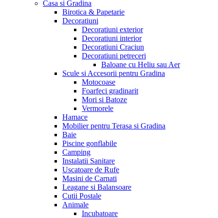
Casa si Gradina
Birotica & Papetarie
Decoratiuni
Decoratiuni exterior
Decoratiuni interior
Decoratiuni Craciun
Decoratiuni petreceri
Baloane cu Heliu sau Aer
Scule si Accesorii pentru Gradina
Motocoase
Foarfeci gradinarit
Mori si Batoze
Vermorele
Hamace
Mobilier pentru Terasa si Gradina
Baie
Piscine gonflabile
Camping
Instalatii Sanitare
Uscatoare de Rufe
Masini de Carnati
Leagane si Balansoare
Cutii Postale
Animale
Incubatoare