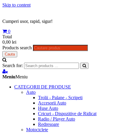
Skip to content
Cumperi usor, rapid, sigur!
0
Total
0,00 lei
Products search
Cauta
Search for:
Meniu
Meniu
CATEGORII DE PRODUSE
Auto
Trolii - Palane - Scripeti
Accesorii Auto
Huse Auto
Cricuri - Dispozitive de Ridicat
Radio / Player Auto
Redresoare
Motociclete