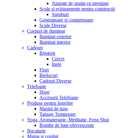
Aparate de spalat cu presiune
Scule si echipamente pentru constructii
Suruburi
Generatoare si compresoare
Scule Diverse
Corpuri de iluminat
Iluminat exterior
Iluminat interior
Cadouri
Bijuterii
Cercei
Inele
Flori
Brelocuri
Cadouri Diverse
Telefoane
Huse
Accesorii Telefoane
Produse pentru Ingrijire
Masini de tuns
Tatuaje Temporare
Yoga, Aromaterapie, Meditatie, Feng Shui
Bombe de baie efervescente
Bucatarie
Mama si copilul