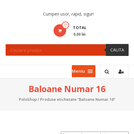
Skip
to
Cumperi usor, rapid, sigur!
content
0
TOTAL
0,00 lei
Products
search
CAUTA
Meniu
Baloane Numar 16
PoloShop
/ Produse etichetate “Baloane Numar 16”