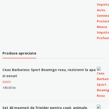
Produse apreciate
Ceas Barbatesc Sport Boamigo rosu, rezistent la apa
si socuri
Evaluat la
149,00
lei
5.00
stele
din 5
Set 40 magneti de frigider pentru copii, animale,