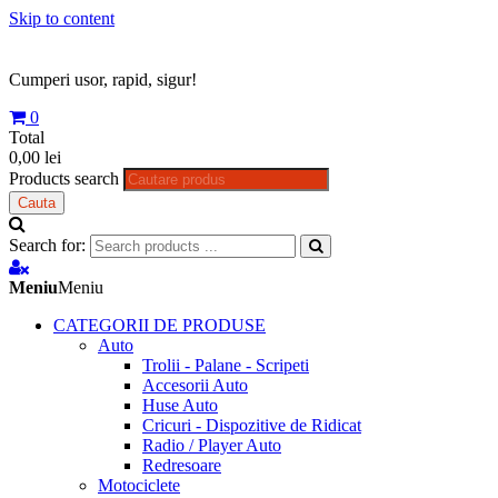
Skip to content
Cumperi usor, rapid, sigur!
0
Total
0,00 lei
Products search
Cauta
Search for:
Meniu
Meniu
CATEGORII DE PRODUSE
Auto
Trolii - Palane - Scripeti
Accesorii Auto
Huse Auto
Cricuri - Dispozitive de Ridicat
Radio / Player Auto
Redresoare
Motociclete