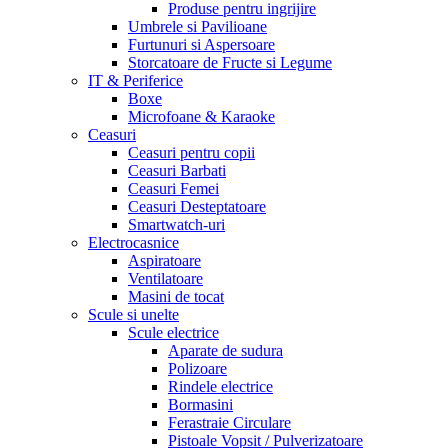
Produse pentru ingrijire
Umbrele si Pavilioane
Furtunuri si Aspersoare
Storcatoare de Fructe si Legume
IT & Periferice
Boxe
Microfoane & Karaoke
Ceasuri
Ceasuri pentru copii
Ceasuri Barbati
Ceasuri Femei
Ceasuri Desteptatoare
Smartwatch-uri
Electrocasnice
Aspiratoare
Ventilatoare
Masini de tocat
Scule si unelte
Scule electrice
Aparate de sudura
Polizoare
Rindele electrice
Bormasini
Ferastraie Circulare
Pistoale Vopsit / Pulverizatoare