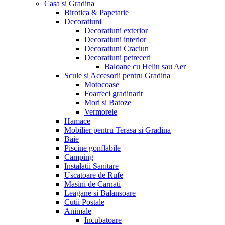
Casa si Gradina
Birotica & Papetarie
Decoratiuni
Decoratiuni exterior
Decoratiuni interior
Decoratiuni Craciun
Decoratiuni petreceri
Baloane cu Heliu sau Aer
Scule si Accesorii pentru Gradina
Motocoase
Foarfeci gradinarit
Mori si Batoze
Vermorele
Hamace
Mobilier pentru Terasa si Gradina
Baie
Piscine gonflabile
Camping
Instalatii Sanitare
Uscatoare de Rufe
Masini de Carnati
Leagane si Balansoare
Cutii Postale
Animale
Incubatoare