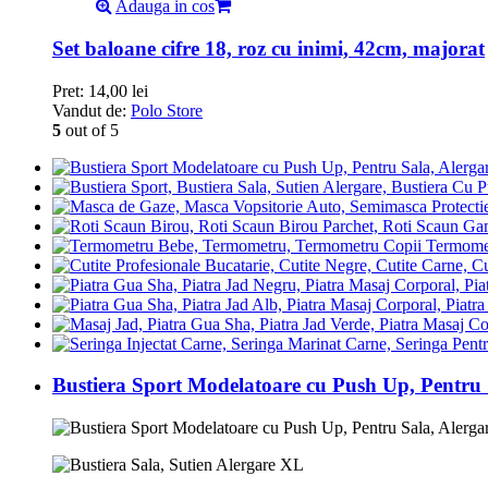
Adauga in cos
Set baloane cifre 18, roz cu inimi, 42cm, majorat
Pret:
14,00
lei
Vandut de:
Polo Store
5
out of 5
Termomet
Bustiera Sport Modelatoare cu Push Up, Pentru