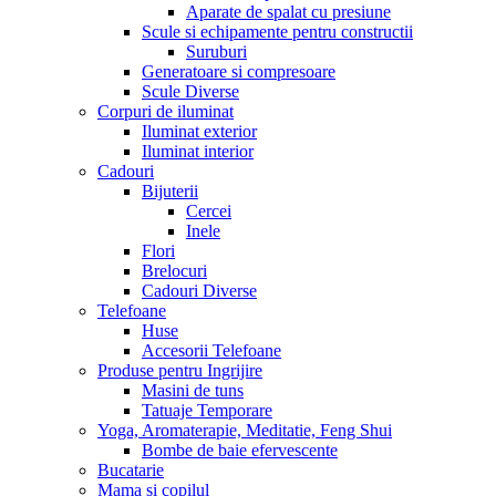
Aparate de spalat cu presiune
Scule si echipamente pentru constructii
Suruburi
Generatoare si compresoare
Scule Diverse
Corpuri de iluminat
Iluminat exterior
Iluminat interior
Cadouri
Bijuterii
Cercei
Inele
Flori
Brelocuri
Cadouri Diverse
Telefoane
Huse
Accesorii Telefoane
Produse pentru Ingrijire
Masini de tuns
Tatuaje Temporare
Yoga, Aromaterapie, Meditatie, Feng Shui
Bombe de baie efervescente
Bucatarie
Mama si copilul