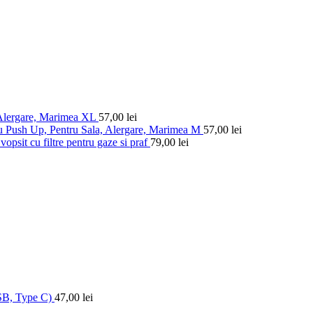
 Alergare, Marimea XL
57,00
lei
u Push Up, Pentru Sala, Alergare, Marimea M
57,00
lei
vopsit cu filtre pentru gaze si praf
79,00
lei
USB, Type C)
47,00
lei