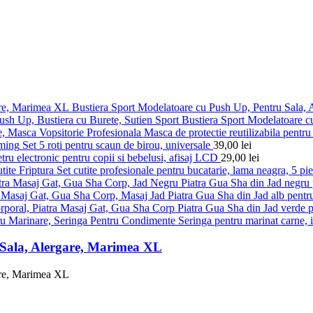
Bustiera Sport Modelatoare cu Push Up, Pentru Sala,
Bustiera Sport Modelatoare c
Masca de protectie reutilizabila pentru 
Set 5 roti pentru scaun de birou, universale
39,00
lei
ru electronic pentru copii si bebelusi, afisaj LCD
29,00
lei
Set cutite profesionale pentru bucatarie, lama neagra, 5 pi
Piatra Gua Sha din Jad negru p
Piatra Gua Sha din Jad alb pentru
Piatra Gua Sha din Jad verde pe
Seringa pentru marinat carne, 
 Sala, Alergare, Marimea XL