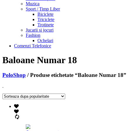
Muzica
Sport / Timp Liber
Biciclete
Triciclete
Trotinete
Jucarii si jocuri
Fashion
Ochelari
Comenzi Telefonice
Baloane Numar 18
PoloShop
/ Produse etichetate “Baloane Numar 18”
.