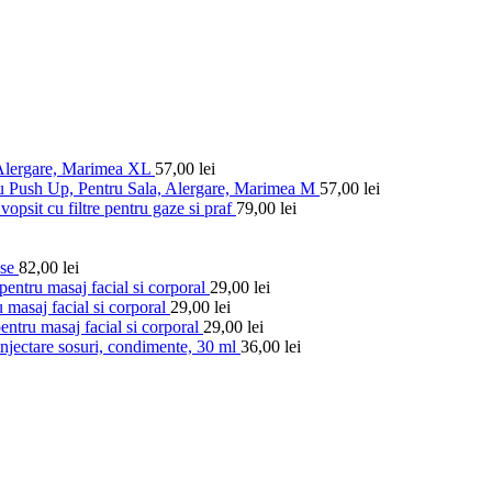
 Alergare, Marimea XL
57,00
lei
u Push Up, Pentru Sala, Alergare, Marimea M
57,00
lei
vopsit cu filtre pentru gaze si praf
79,00
lei
ese
82,00
lei
entru masaj facial si corporal
29,00
lei
 masaj facial si corporal
29,00
lei
ntru masaj facial si corporal
29,00
lei
injectare sosuri, condimente, 30 ml
36,00
lei