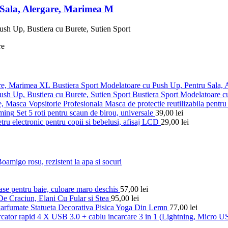
 Sala, Alergare, Marimea M
Bustiera Sport Modelatoare cu Push Up, Pentru Sala,
Bustiera Sport Modelatoare c
Masca de protectie reutilizabila pentru 
Set 5 roti pentru scaun de birou, universale
39,00
lei
ru electronic pentru copii si bebelusi, afisaj LCD
29,00
lei
amigo rosu, rezistent la apa si socuri
ase pentru baie, culoare maro deschis
57,00
lei
De Craciun, Elani Cu Fular si Stea
95,00
lei
Statueta Decorativa Pisica Yoga Din Lemn
77,00
lei
rcator rapid 4 X USB 3.0 + cablu incarcare 3 in 1 (Lightning, Micro 