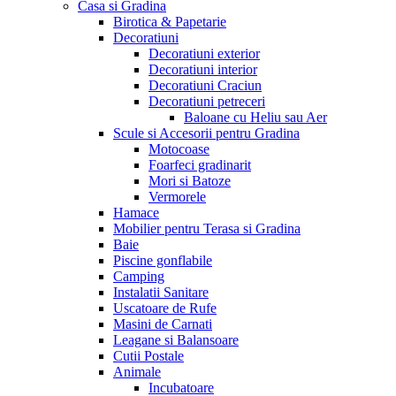
Casa si Gradina
Birotica & Papetarie
Decoratiuni
Decoratiuni exterior
Decoratiuni interior
Decoratiuni Craciun
Decoratiuni petreceri
Baloane cu Heliu sau Aer
Scule si Accesorii pentru Gradina
Motocoase
Foarfeci gradinarit
Mori si Batoze
Vermorele
Hamace
Mobilier pentru Terasa si Gradina
Baie
Piscine gonflabile
Camping
Instalatii Sanitare
Uscatoare de Rufe
Masini de Carnati
Leagane si Balansoare
Cutii Postale
Animale
Incubatoare