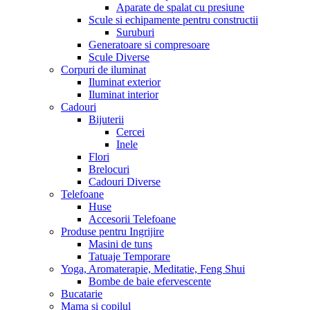
Aparate de spalat cu presiune
Scule si echipamente pentru constructii
Suruburi
Generatoare si compresoare
Scule Diverse
Corpuri de iluminat
Iluminat exterior
Iluminat interior
Cadouri
Bijuterii
Cercei
Inele
Flori
Brelocuri
Cadouri Diverse
Telefoane
Huse
Accesorii Telefoane
Produse pentru Ingrijire
Masini de tuns
Tatuaje Temporare
Yoga, Aromaterapie, Meditatie, Feng Shui
Bombe de baie efervescente
Bucatarie
Mama si copilul