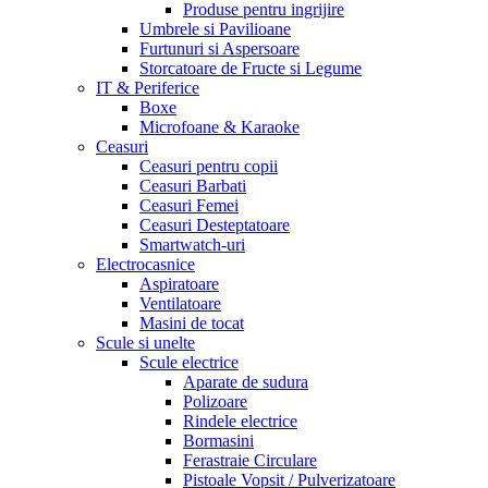
Produse pentru ingrijire
Umbrele si Pavilioane
Furtunuri si Aspersoare
Storcatoare de Fructe si Legume
IT & Periferice
Boxe
Microfoane & Karaoke
Ceasuri
Ceasuri pentru copii
Ceasuri Barbati
Ceasuri Femei
Ceasuri Desteptatoare
Smartwatch-uri
Electrocasnice
Aspiratoare
Ventilatoare
Masini de tocat
Scule si unelte
Scule electrice
Aparate de sudura
Polizoare
Rindele electrice
Bormasini
Ferastraie Circulare
Pistoale Vopsit / Pulverizatoare