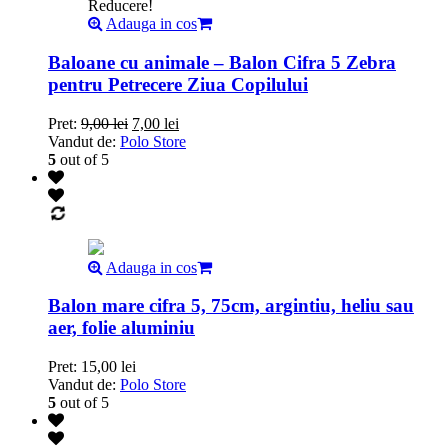
Reducere!
Adauga in cos
Baloane cu animale – Balon Cifra 5 Zebra
pentru Petrecere Ziua Copilului
Pret:
9,00
lei
7,00
lei
Vandut de:
Polo Store
5
out of 5
Adauga in cos
Balon mare cifra 5, 75cm, argintiu, heliu sau
aer, folie aluminiu
Pret:
15,00
lei
Vandut de:
Polo Store
5
out of 5