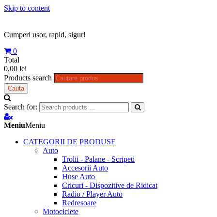
Skip to content
Cumperi usor, rapid, sigur!
0
Total
0,00 lei
Products search
Cauta
Search for:
Meniu
Meniu
CATEGORII DE PRODUSE
Auto
Trolii - Palane - Scripeti
Accesorii Auto
Huse Auto
Cricuri - Dispozitive de Ridicat
Radio / Player Auto
Redresoare
Motociclete