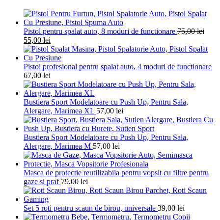
Pistol pentru spalat auto, 8 moduri de functionare
75,00
lei
55,00
lei
Pistol profesional pentru spalat auto, 4 moduri de functionare
67,00
lei
Bustiera Sport Modelatoare cu Push Up, Pentru Sala,
Alergare, Marimea XL
57,00
lei
Bustiera Sport Modelatoare cu Push Up, Pentru Sala,
Alergare, Marimea M
57,00
lei
Masca de protectie reutilizabila pentru vopsit cu filtre pentru
gaze si praf
79,00
lei
Set 5 roti pentru scaun de birou, universale
39,00
lei