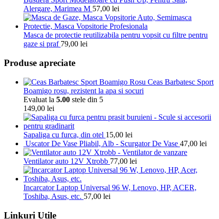
Alergare, Marimea M
57,00
lei
Masca de protectie reutilizabila pentru vopsit cu filtre pentru
gaze si praf
79,00
lei
Produse apreciate
Ceas Barbatesc Sport
Boamigo rosu, rezistent la apa si socuri
Evaluat la
5.00
stele din 5
149,00
lei
Sapaliga cu furca, din otel
15,00
lei
Uscator De Vase Pliabil, Alb - Scurgator De Vase
47,00
lei
Ventilator auto 12V Xtrobb
77,00
lei
Incarcator Laptop Universal 96 W, Lenovo, HP, ACER,
Toshiba, Asus, etc.
57,00
lei
Linkuri Utile