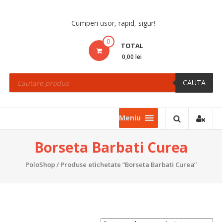
Skip
to
Cumperi usor, rapid, sigur!
content
0
TOTAL
0,00 lei
Products
search
CAUTA
Meniu
Borseta Barbati Curea
PoloShop
/ Produse etichetate “Borseta Barbati Curea”