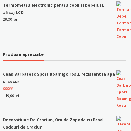
Termometru electronic pentru copii si bebelusi,
afisaj LCD
29,00
lei
Produse apreciate
Ceas Barbatesc Sport Boamigo rosu, rezistent la apa
si socuri
Evaluat la
149,00
lei
5.00
stele
din 5
Decoratiune De Craciun, Om de Zapada cu Brad -
Cadouri de Craciun