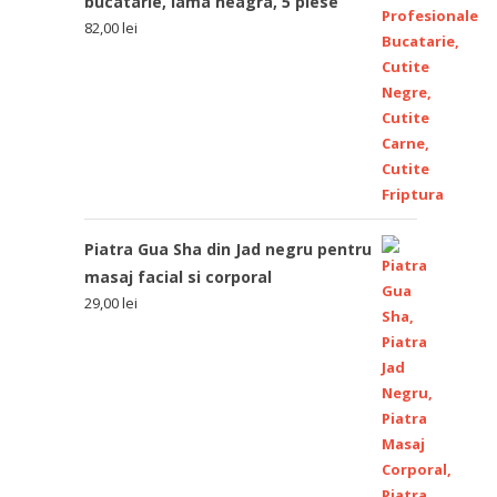
bucatarie, lama neagra, 5 piese
82,00
lei
Piatra Gua Sha din Jad negru pentru
masaj facial si corporal
29,00
lei