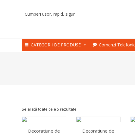
Skip
to
Cumperi usor, rapid, sigur!
content
CATEGORII DE PRODUSE
Comenzi Telefoni
Se arată toate cele 5 rezultate
Decoratiune de
Decoratiune de