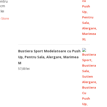
entru
5 cm
0
lei
 Store
Bustiera Sport Modelatoare cu Push
Up, Pentru Sala, Alergare, Marimea
M
57,00
lei