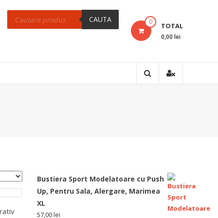
Products
search
CAUTA
0
TOTAL
0,00 lei
Bustiera Sport Modelatoare cu Push
Up, Pentru Sala, Alergare, Marimea
XL
rativ
57,00
lei