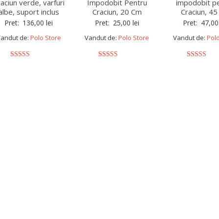
aciun verde, varfuri
Impodobit Pentru
impodobit p
albe, suport inclus
Craciun, 20 Cm
Craciun, 4
Pret:
136,00
lei
Pret:
25,00
lei
Pret:
47,0
andut de:
Polo Store
Vandut de:
Polo Store
Vandut de:
Polo
5
5
5
out of 5
out of 5
out of 5