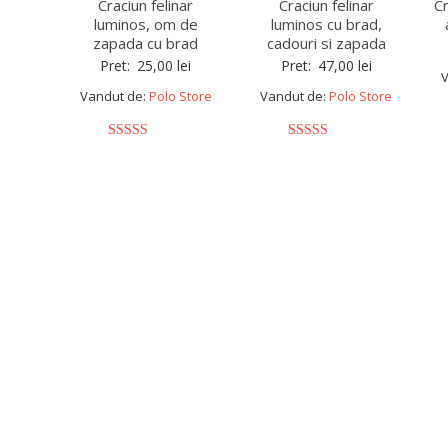
Craciun felinar
Craciun felinar
Cr
luminos, om de
luminos cu brad,
zapada cu brad
cadouri si zapada
Pret:
25,00
lei
Pret:
47,00
lei
V
Vandut de:
Polo Store
Vandut de:
Polo Store
5
5
out of 5
out of 5