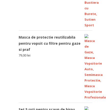
Masca de protectie reutilizabila
pentru vopsit cu filtre pentru gaze
si praf
79,00
lei
Set 5 roti pentru scaun de birou,