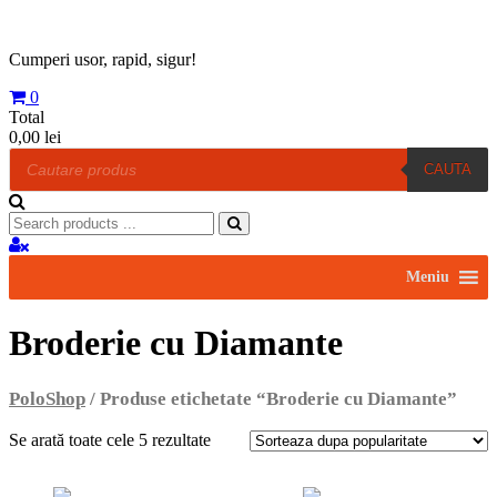
Skip
to
content
Cumperi usor, rapid, sigur!
0
Total
0,00 lei
Products
CAUTA
search
Search
for:
Meniu
Broderie cu Diamante
PoloShop
/ Produse etichetate “Broderie cu Diamante”
Se arată toate cele 5 rezultate