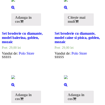
Adauga in
Citește mai
cos
mult
Set broderie cu diamante,
Set broderie cu diamante,
model balerina, goblen,
model caine si pisica, goblen,
mozaic
mozaic
Pret:
29,00
lei
Pret:
29,00
lei
Vandut de:
Polo Store
Vandut de:
Polo Store
5
5
out of 5
out of 5
Adauga in
Adauga in
cos
cos