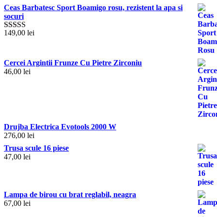
Ceas Barbatesc Sport Boamigo rosu, rezistent la apa si
socuri
149,00
lei
Evaluat la
5.00
stele din
5
Cercei Argintii Frunze Cu Pietre Zirconiu
46,00
lei
Drujba Electrica Evotools 2000 W
276,00
lei
Trusa scule 16 piese
47,00
lei
Lampa de birou cu brat reglabil, neagra
67,00
lei