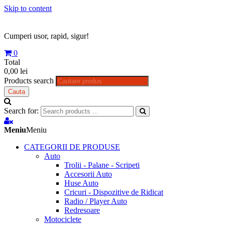
Skip to content
Cumperi usor, rapid, sigur!
0
Total
0,00 lei
Products search
Cauta
Search for:
Meniu
Meniu
CATEGORII DE PRODUSE
Auto
Trolii - Palane - Scripeti
Accesorii Auto
Huse Auto
Cricuri - Dispozitive de Ridicat
Radio / Player Auto
Redresoare
Motociclete