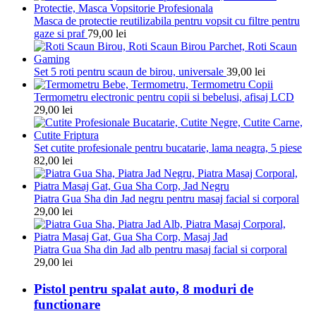
Masca de protectie reutilizabila pentru vopsit cu filtre pentru
gaze si praf
79,00
lei
Set 5 roti pentru scaun de birou, universale
39,00
lei
Termometru electronic pentru copii si bebelusi, afisaj LCD
29,00
lei
Set cutite profesionale pentru bucatarie, lama neagra, 5 piese
82,00
lei
Piatra Gua Sha din Jad negru pentru masaj facial si corporal
29,00
lei
Piatra Gua Sha din Jad alb pentru masaj facial si corporal
29,00
lei
Pistol pentru spalat auto, 8 moduri de
functionare