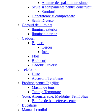
Aparate de spalat cu presiune
Scule si echipamente pentru constructii
Suruburi
Generatoare si compresoare
Scule Diverse
Corpuri de iluminat
Iluminat exterior
Iluminat interior
Cadouri
Bijuterii
Cercei
Inele
Flori
Brelocuri
Cadouri Diverse
Telefoane
Huse
Accesorii Telefoane
Produse pentru Ingrijire
Masini de tuns
Tatuaje Temporare
Yoga, Aromaterapie, Meditatie, Feng Shui
Bombe de baie efervescente
Bucatarie
Mama si copilul