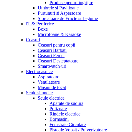
Produse pentru ingrijire
Umbrele si Pavilioane
Furtunuri si Aspersoare
Storcatoare de Fructe si Legume
IT & Periferice
Boxe
Microfoane & Karaoke
Ceasuri
Ceasuri pentru copii
Ceasuri Barbati
Ceasuri Femei
Ceasuri Desteptatoare
Smartwatch-uri
Electrocasnice
Aspiratoare
Ventilatoare
Masini de tocat
Scule si unelte
Scule electrice
Aparate de sudura
Polizoare
Rindele electrice
Bormasini
Ferastraie Circulare
Pistoale Vopsit / Pulverizatoare