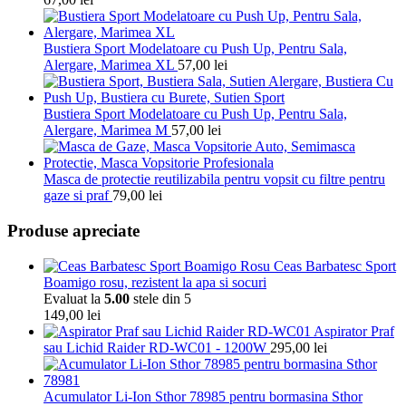
Bustiera Sport Modelatoare cu Push Up, Pentru Sala,
Alergare, Marimea XL
57,00
lei
Bustiera Sport Modelatoare cu Push Up, Pentru Sala,
Alergare, Marimea M
57,00
lei
Masca de protectie reutilizabila pentru vopsit cu filtre pentru
gaze si praf
79,00
lei
Produse apreciate
Ceas Barbatesc Sport
Boamigo rosu, rezistent la apa si socuri
Evaluat la
5.00
stele din 5
149,00
lei
Aspirator Praf
sau Lichid Raider RD-WC01 - 1200W
295,00
lei
Acumulator Li-Ion Sthor 78985 pentru bormasina Sthor