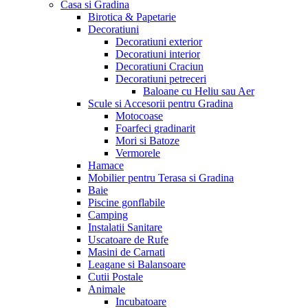
Casa si Gradina
Birotica & Papetarie
Decoratiuni
Decoratiuni exterior
Decoratiuni interior
Decoratiuni Craciun
Decoratiuni petreceri
Baloane cu Heliu sau Aer
Scule si Accesorii pentru Gradina
Motocoase
Foarfeci gradinarit
Mori si Batoze
Vermorele
Hamace
Mobilier pentru Terasa si Gradina
Baie
Piscine gonflabile
Camping
Instalatii Sanitare
Uscatoare de Rufe
Masini de Carnati
Leagane si Balansoare
Cutii Postale
Animale
Incubatoare