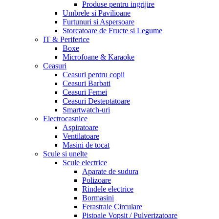
Produse pentru ingrijire
Umbrele si Pavilioane
Furtunuri si Aspersoare
Storcatoare de Fructe si Legume
IT & Periferice
Boxe
Microfoane & Karaoke
Ceasuri
Ceasuri pentru copii
Ceasuri Barbati
Ceasuri Femei
Ceasuri Desteptatoare
Smartwatch-uri
Electrocasnice
Aspiratoare
Ventilatoare
Masini de tocat
Scule si unelte
Scule electrice
Aparate de sudura
Polizoare
Rindele electrice
Bormasini
Ferastraie Circulare
Pistoale Vopsit / Pulverizatoare