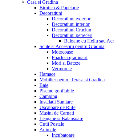
Casa si Gradina
Birotica & Papetarie
Decoratiuni
Decoratiuni exterior
Decoratiuni interior
Decoratiuni Craciun
Decoratiuni petreceri
Baloane cu Heliu sau Aer
Scule si Accesorii pentru Gradina
Motocoase
Foarfeci gradinarit
Mori si Batoze
Vermorele
Hamace
Mobilier pentru Terasa si Gradina
Baie
Piscine gonflabile
Camping
Instalatii Sanitare
Uscatoare de Rufe
Masini de Carnati
Leagane si Balansoare
Cutii Postale
Animale
Incubatoare