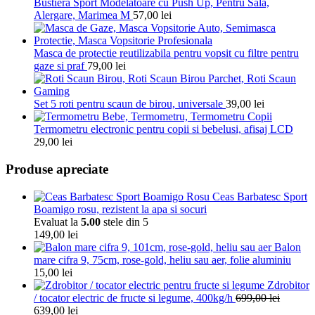
Bustiera Sport Modelatoare cu Push Up, Pentru Sala,
Alergare, Marimea M
57,00
lei
Masca de protectie reutilizabila pentru vopsit cu filtre pentru
gaze si praf
79,00
lei
Set 5 roti pentru scaun de birou, universale
39,00
lei
Termometru electronic pentru copii si bebelusi, afisaj LCD
29,00
lei
Produse apreciate
Ceas Barbatesc Sport
Boamigo rosu, rezistent la apa si socuri
Evaluat la
5.00
stele din 5
149,00
lei
Balon
mare cifra 9, 75cm, rose-gold, heliu sau aer, folie aluminiu
15,00
lei
Zdrobitor
/ tocator electric de fructe si legume, 400kg/h
699,00
lei
639,00
lei