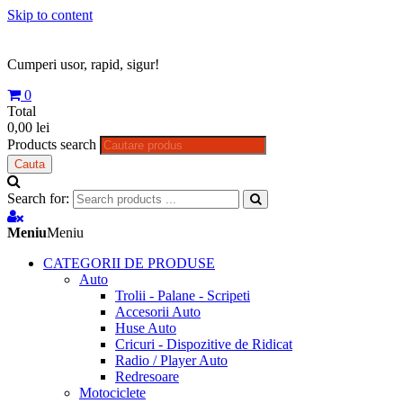
Skip to content
Cumperi usor, rapid, sigur!
0
Total
0,00 lei
Products search
Cauta
Search for:
Meniu
Meniu
CATEGORII DE PRODUSE
Auto
Trolii - Palane - Scripeti
Accesorii Auto
Huse Auto
Cricuri - Dispozitive de Ridicat
Radio / Player Auto
Redresoare
Motociclete