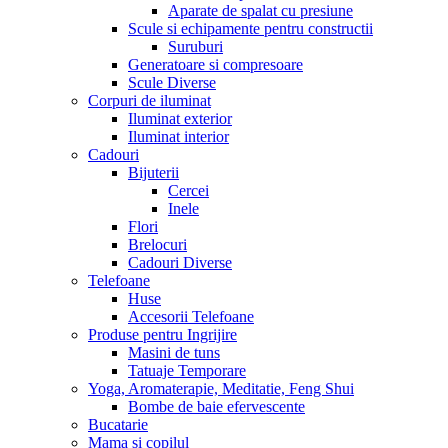
Aparate de spalat cu presiune
Scule si echipamente pentru constructii
Suruburi
Generatoare si compresoare
Scule Diverse
Corpuri de iluminat
Iluminat exterior
Iluminat interior
Cadouri
Bijuterii
Cercei
Inele
Flori
Brelocuri
Cadouri Diverse
Telefoane
Huse
Accesorii Telefoane
Produse pentru Ingrijire
Masini de tuns
Tatuaje Temporare
Yoga, Aromaterapie, Meditatie, Feng Shui
Bombe de baie efervescente
Bucatarie
Mama si copilul