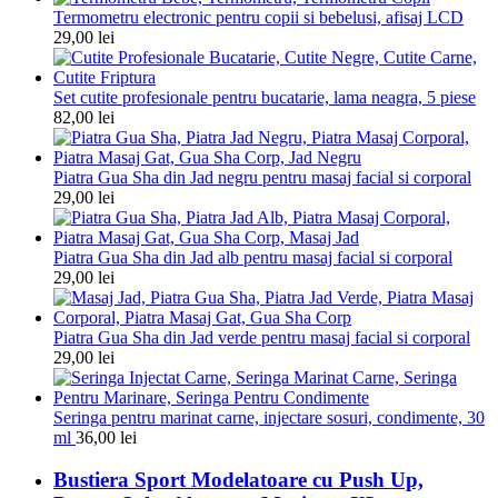
Termometru electronic pentru copii si bebelusi, afisaj LCD
29,00
lei
Set cutite profesionale pentru bucatarie, lama neagra, 5 piese
82,00
lei
Piatra Gua Sha din Jad negru pentru masaj facial si corporal
29,00
lei
Piatra Gua Sha din Jad alb pentru masaj facial si corporal
29,00
lei
Piatra Gua Sha din Jad verde pentru masaj facial si corporal
29,00
lei
Seringa pentru marinat carne, injectare sosuri, condimente, 30
ml
36,00
lei
Bustiera Sport Modelatoare cu Push Up,