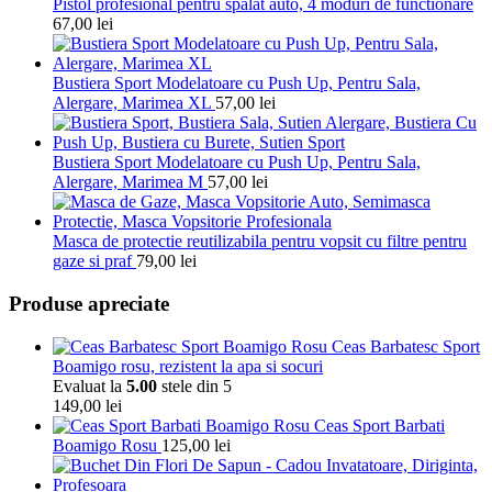
Pistol profesional pentru spalat auto, 4 moduri de functionare
67,00
lei
Bustiera Sport Modelatoare cu Push Up, Pentru Sala,
Alergare, Marimea XL
57,00
lei
Bustiera Sport Modelatoare cu Push Up, Pentru Sala,
Alergare, Marimea M
57,00
lei
Masca de protectie reutilizabila pentru vopsit cu filtre pentru
gaze si praf
79,00
lei
Produse apreciate
Ceas Barbatesc Sport
Boamigo rosu, rezistent la apa si socuri
Evaluat la
5.00
stele din 5
149,00
lei
Ceas Sport Barbati
Boamigo Rosu
125,00
lei