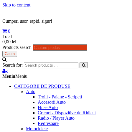
Skip to content
Cumperi usor, rapid, sigur!
0
Total
0,00 lei
Products search
Cauta
Search for:
Meniu
Meniu
CATEGORII DE PRODUSE
Auto
Trolii - Palane - Scripeti
Accesorii Auto
Huse Auto
Cricuri - Dispozitive de Ridicat
Radio / Player Auto
Redresoare
Motociclete