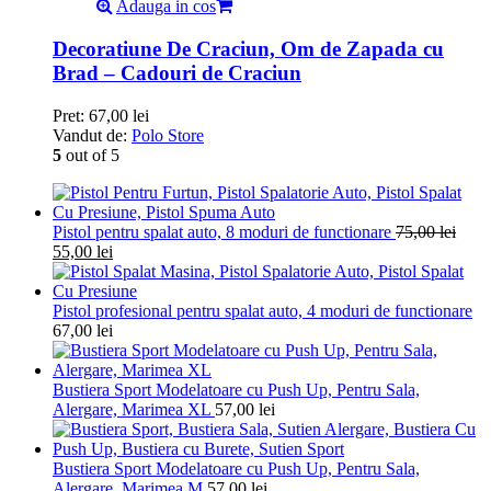
Adauga in cos
Decoratiune De Craciun, Om de Zapada cu
Brad – Cadouri de Craciun
Pret:
67,00
lei
Vandut de:
Polo Store
5
out of 5
Pistol pentru spalat auto, 8 moduri de functionare
75,00
lei
55,00
lei
Pistol profesional pentru spalat auto, 4 moduri de functionare
67,00
lei
Bustiera Sport Modelatoare cu Push Up, Pentru Sala,
Alergare, Marimea XL
57,00
lei
Bustiera Sport Modelatoare cu Push Up, Pentru Sala,
Alergare, Marimea M
57,00
lei