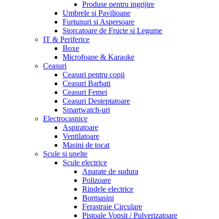
Produse pentru ingrijire
Umbrele si Pavilioane
Furtunuri si Aspersoare
Storcatoare de Fructe si Legume
IT & Periferice
Boxe
Microfoane & Karaoke
Ceasuri
Ceasuri pentru copii
Ceasuri Barbati
Ceasuri Femei
Ceasuri Desteptatoare
Smartwatch-uri
Electrocasnice
Aspiratoare
Ventilatoare
Masini de tocat
Scule si unelte
Scule electrice
Aparate de sudura
Polizoare
Rindele electrice
Bormasini
Ferastraie Circulare
Pistoale Vopsit / Pulverizatoare