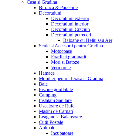
Casa si Gradina
Birotica & Papetarie
Decoratiuni
Decoratiuni exterior
Decoratiuni interior
Decoratiuni Craciun
Decoratiuni petreceri
Baloane cu Heliu sau Aer
Scule si Accesorii pentru Gradina
Motocoase
Foarfeci gradinarit
Mori si Batoze
Vermorele
Hamace
Mobilier pentru Terasa si Gradina
Baie
Piscine gonflabile
Camping
Instalatii Sanitare
Uscatoare de Rufe
Masini de Carnati
Leagane si Balansoare
Cutii Postale
Animale
Incubatoare