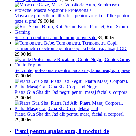
Masca de protectie reutilizabila pentru vopsit cu filtre pentru
gaze si praf
79,00
lei
Set 5 roti pentru scaun de birou, universale
39,00
lei
Termometru electronic pentru copii si bebelusi, afisaj LCD
29,00
lei
Set cutite profesionale pentru bucatarie, lama neagra, 5 piese
82,00
lei
Piatra Gua Sha din Jad negru pentru masaj facial si corporal
29,00
lei
Piatra Gua Sha din Jad alb pentru masaj facial si corporal
29,00
lei
Pistol pentru spalat auto, 8 moduri de