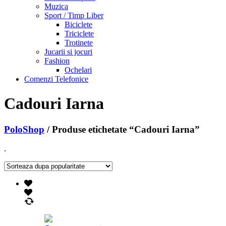
Muzica
Sport / Timp Liber
Biciclete
Triciclete
Trotinete
Jucarii si jocuri
Fashion
Ochelari
Comenzi Telefonice
Cadouri Iarna
PoloShop
/ Produse etichetate “Cadouri Iarna”
.