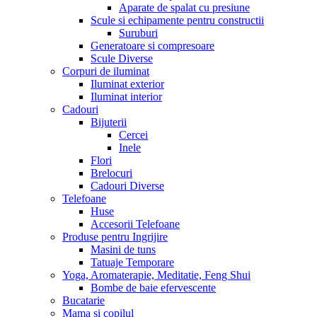
Aparate de spalat cu presiune
Scule si echipamente pentru constructii
Suruburi
Generatoare si compresoare
Scule Diverse
Corpuri de iluminat
Iluminat exterior
Iluminat interior
Cadouri
Bijuterii
Cercei
Inele
Flori
Brelocuri
Cadouri Diverse
Telefoane
Huse
Accesorii Telefoane
Produse pentru Ingrijire
Masini de tuns
Tatuaje Temporare
Yoga, Aromaterapie, Meditatie, Feng Shui
Bombe de baie efervescente
Bucatarie
Mama si copilul