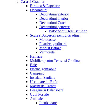
Casa si Gradina
Birotica & Papetarie
Decoratiuni
Decoratiuni exterior
Decoratiuni interior
Decoratiuni Craciun
Decoratiuni petreceri
Baloane cu Heliu sau Aer
Scule si Accesorii pentru Gradina
Motocoase
Foarfeci gradinarit
Mori si Batoze
Vermorele
Hamace
Mobilier pentru Terasa si Gradina
Baie
Piscine gonflabile
Camping
Instalatii Sanitare
Uscatoare de Rufe
Masini de Carnati
Leagane si Balansoare
Cutii Postale
Animale
Incubatoare