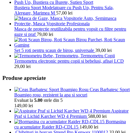
Bustiera Sport Modelatoare cu Push Up, Pentru Sala,
Alergare, Marimea M
57,00
lei
Masca de protectie reutilizabila pentru vopsit cu filtre pentru
gaze si praf
79,00
lei
Set 5 roti pentru scaun de birou, universale
39,00
lei
Termometru electronic pentru copii si bebelusi, afisaj LCD
29,00
lei
Produse apreciate
Ceas Barbatesc Sport
Boamigo rosu, rezistent la apa si socuri
Evaluat la
5.00
stele din 5
149,00
lei
Aspirator
Praf si Lichid Karcher WD 4 Premium
588,00
lei
Bormasina
cu acumulator Raider RD-CDL15
149,00
lei
Chibrituri in borcan Strend Pro Kenwex 1100012
33,00
lei