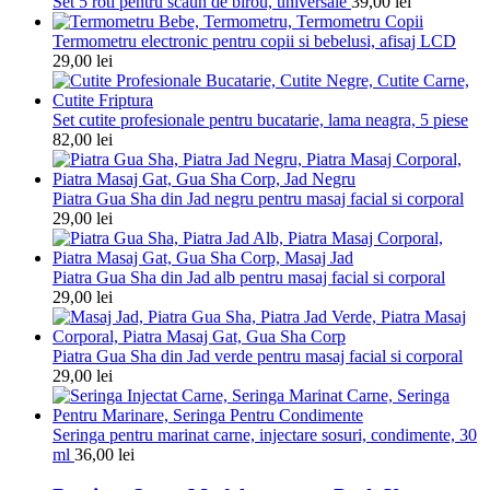
Set 5 roti pentru scaun de birou, universale
39,00
lei
Termometru electronic pentru copii si bebelusi, afisaj LCD
29,00
lei
Set cutite profesionale pentru bucatarie, lama neagra, 5 piese
82,00
lei
Piatra Gua Sha din Jad negru pentru masaj facial si corporal
29,00
lei
Piatra Gua Sha din Jad alb pentru masaj facial si corporal
29,00
lei
Piatra Gua Sha din Jad verde pentru masaj facial si corporal
29,00
lei
Seringa pentru marinat carne, injectare sosuri, condimente, 30
ml
36,00
lei