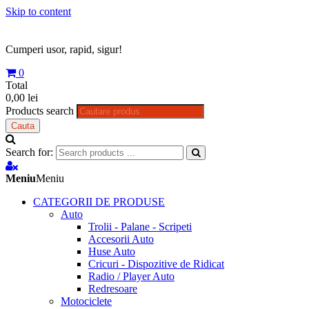
Skip to content
Cumperi usor, rapid, sigur!
0
Total
0,00 lei
Products search
Cauta
Search for:
Meniu
Meniu
CATEGORII DE PRODUSE
Auto
Trolii - Palane - Scripeti
Accesorii Auto
Huse Auto
Cricuri - Dispozitive de Ridicat
Radio / Player Auto
Redresoare
Motociclete