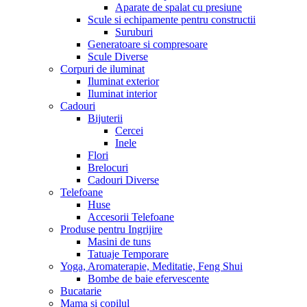
Aparate de spalat cu presiune
Scule si echipamente pentru constructii
Suruburi
Generatoare si compresoare
Scule Diverse
Corpuri de iluminat
Iluminat exterior
Iluminat interior
Cadouri
Bijuterii
Cercei
Inele
Flori
Brelocuri
Cadouri Diverse
Telefoane
Huse
Accesorii Telefoane
Produse pentru Ingrijire
Masini de tuns
Tatuaje Temporare
Yoga, Aromaterapie, Meditatie, Feng Shui
Bombe de baie efervescente
Bucatarie
Mama si copilul