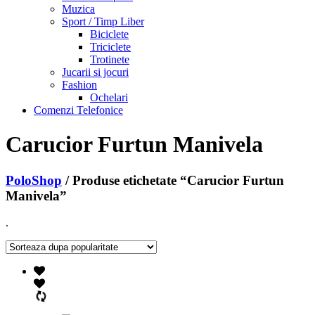
Muzica
Sport / Timp Liber
Biciclete
Triciclete
Trotinete
Jucarii si jocuri
Fashion
Ochelari
Comenzi Telefonice
Carucior Furtun Manivela
PoloShop
/ Produse etichetate “Carucior Furtun
Manivela”
.