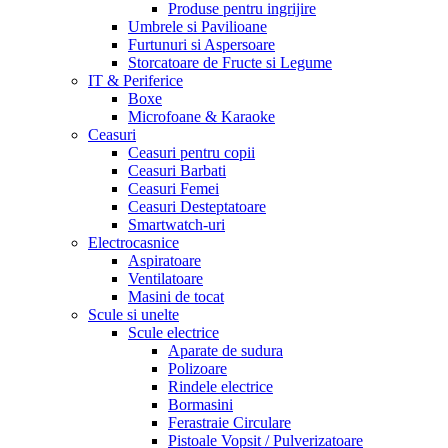
Produse pentru ingrijire
Umbrele si Pavilioane
Furtunuri si Aspersoare
Storcatoare de Fructe si Legume
IT & Periferice
Boxe
Microfoane & Karaoke
Ceasuri
Ceasuri pentru copii
Ceasuri Barbati
Ceasuri Femei
Ceasuri Desteptatoare
Smartwatch-uri
Electrocasnice
Aspiratoare
Ventilatoare
Masini de tocat
Scule si unelte
Scule electrice
Aparate de sudura
Polizoare
Rindele electrice
Bormasini
Ferastraie Circulare
Pistoale Vopsit / Pulverizatoare