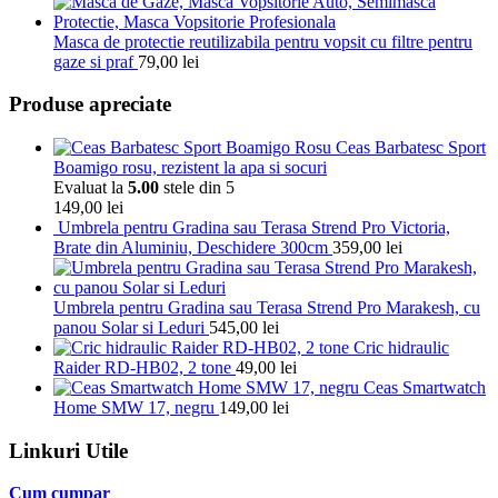
Masca de protectie reutilizabila pentru vopsit cu filtre pentru
gaze si praf
79,00
lei
Produse apreciate
Ceas Barbatesc Sport
Boamigo rosu, rezistent la apa si socuri
Evaluat la
5.00
stele din 5
149,00
lei
Umbrela pentru Gradina sau Terasa Strend Pro Victoria,
Brate din Aluminiu, Deschidere 300cm
359,00
lei
Umbrela pentru Gradina sau Terasa Strend Pro Marakesh, cu
panou Solar si Leduri
545,00
lei
Cric hidraulic
Raider RD-HB02, 2 tone
49,00
lei
Ceas Smartwatch
Home SMW 17, negru
149,00
lei
Linkuri Utile
Cum cumpar