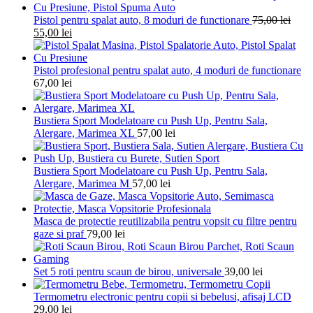
Pistol pentru spalat auto, 8 moduri de functionare
75,00
lei
55,00
lei
Pistol profesional pentru spalat auto, 4 moduri de functionare
67,00
lei
Bustiera Sport Modelatoare cu Push Up, Pentru Sala,
Alergare, Marimea XL
57,00
lei
Bustiera Sport Modelatoare cu Push Up, Pentru Sala,
Alergare, Marimea M
57,00
lei
Masca de protectie reutilizabila pentru vopsit cu filtre pentru
gaze si praf
79,00
lei
Set 5 roti pentru scaun de birou, universale
39,00
lei
Termometru electronic pentru copii si bebelusi, afisaj LCD
29,00
lei