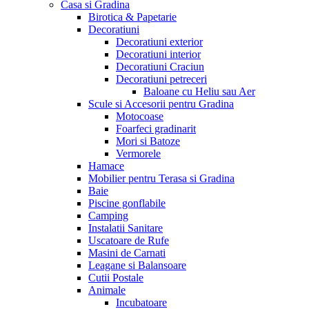
Casa si Gradina
Birotica & Papetarie
Decoratiuni
Decoratiuni exterior
Decoratiuni interior
Decoratiuni Craciun
Decoratiuni petreceri
Baloane cu Heliu sau Aer
Scule si Accesorii pentru Gradina
Motocoase
Foarfeci gradinarit
Mori si Batoze
Vermorele
Hamace
Mobilier pentru Terasa si Gradina
Baie
Piscine gonflabile
Camping
Instalatii Sanitare
Uscatoare de Rufe
Masini de Carnati
Leagane si Balansoare
Cutii Postale
Animale
Incubatoare