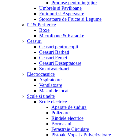
Produse pentru ingrijire
Umbrele si Pavilioane
Furtunuri si Aspersoare
Storcatoare de Fructe si Legume
IT & Periferice
Boxe
Microfoane & Karaoke
Ceasuri
Ceasuri pentru copii
Ceasuri Barbati
Ceasuri Femei
Ceasuri Desteptatoare
Smartwatch-uri
Electrocasnice
Aspiratoare
Ventilatoare
Masini de tocat
Scule si unelte
Scule electrice
Aparate de sudura
Polizoare
Rindele electrice
Bormasini
Ferastraie Circulare
Pistoale Vopsit / Pulverizatoare