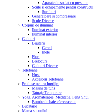
Aparate de spalat cu presiune
Scule si echipamente pentru constructii
Suruburi
Generatoare si compresoare
Scule Diverse
Corpuri de iluminat
Iluminat exterior
Iluminat interior
Cadouri
Bijuterii
Cercei
Inele
Flori
Brelocuri
Cadouri Diverse
Telefoane
Huse
Accesorii Telefoane
Produse pentru Ingrijire
Masini de tuns
Tatuaje Temporare
Yoga, Aromaterapie, Meditatie, Feng Shui
Bombe de baie efervescente
Bucatarie
Mama si copilul