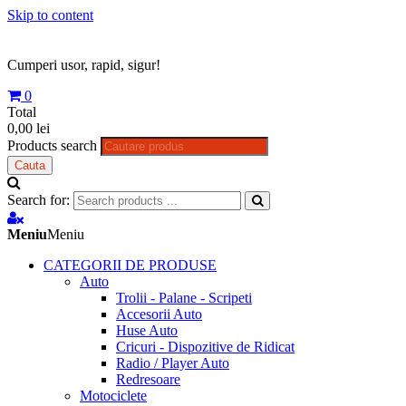
Skip to content
Cumperi usor, rapid, sigur!
0
Total
0,00 lei
Products search
Cauta
Search for:
Meniu
Meniu
CATEGORII DE PRODUSE
Auto
Trolii - Palane - Scripeti
Accesorii Auto
Huse Auto
Cricuri - Dispozitive de Ridicat
Radio / Player Auto
Redresoare
Motociclete