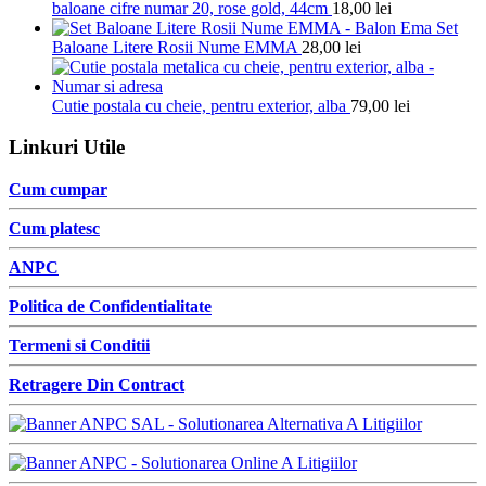
baloane cifre numar 20, rose gold, 44cm
18,00
lei
Set
Baloane Litere Rosii Nume EMMA
28,00
lei
Cutie postala cu cheie, pentru exterior, alba
79,00
lei
Linkuri Utile
Cum cumpar
Cum platesc
ANPC
Politica de Confidentialitate
Termeni si Conditii
Retragere Din Contract