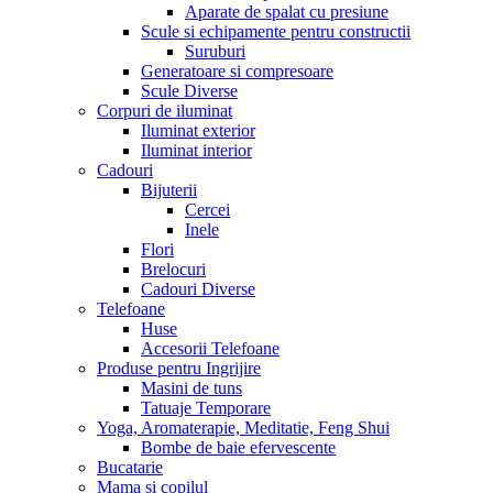
Aparate de spalat cu presiune
Scule si echipamente pentru constructii
Suruburi
Generatoare si compresoare
Scule Diverse
Corpuri de iluminat
Iluminat exterior
Iluminat interior
Cadouri
Bijuterii
Cercei
Inele
Flori
Brelocuri
Cadouri Diverse
Telefoane
Huse
Accesorii Telefoane
Produse pentru Ingrijire
Masini de tuns
Tatuaje Temporare
Yoga, Aromaterapie, Meditatie, Feng Shui
Bombe de baie efervescente
Bucatarie
Mama si copilul