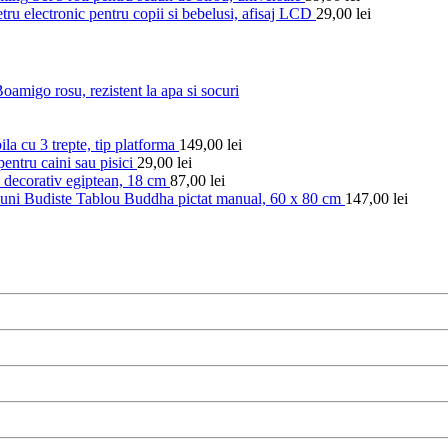
ru electronic pentru copii si bebelusi, afisaj LCD
29,00
lei
amigo rosu, rezistent la apa si socuri
ila cu 3 trepte, tip platforma
149,00
lei
pentru caini sau pisici
29,00
lei
 decorativ egiptean, 18 cm
87,00
lei
Tablou Buddha pictat manual, 60 x 80 cm
147,00
lei