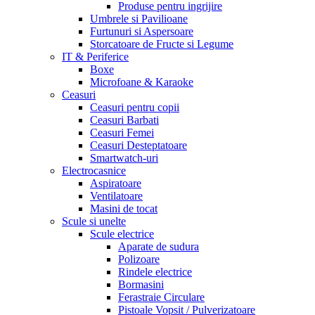
Produse pentru ingrijire
Umbrele si Pavilioane
Furtunuri si Aspersoare
Storcatoare de Fructe si Legume
IT & Periferice
Boxe
Microfoane & Karaoke
Ceasuri
Ceasuri pentru copii
Ceasuri Barbati
Ceasuri Femei
Ceasuri Desteptatoare
Smartwatch-uri
Electrocasnice
Aspiratoare
Ventilatoare
Masini de tocat
Scule si unelte
Scule electrice
Aparate de sudura
Polizoare
Rindele electrice
Bormasini
Ferastraie Circulare
Pistoale Vopsit / Pulverizatoare