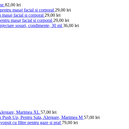
ese
82,00
lei
entru masaj facial si corporal
29,00
lei
 masaj facial si corporal
29,00
lei
ntru masaj facial si corporal
29,00
lei
injectare sosuri, condimente, 30 ml
36,00
lei
 Alergare, Marimea XL
57,00
lei
u Push Up, Pentru Sala, Alergare, Marimea M
57,00
lei
vopsit cu filtre pentru gaze si praf
79,00
lei