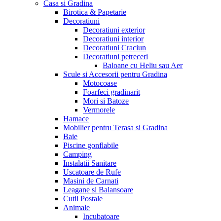
Casa si Gradina
Birotica & Papetarie
Decoratiuni
Decoratiuni exterior
Decoratiuni interior
Decoratiuni Craciun
Decoratiuni petreceri
Baloane cu Heliu sau Aer
Scule si Accesorii pentru Gradina
Motocoase
Foarfeci gradinarit
Mori si Batoze
Vermorele
Hamace
Mobilier pentru Terasa si Gradina
Baie
Piscine gonflabile
Camping
Instalatii Sanitare
Uscatoare de Rufe
Masini de Carnati
Leagane si Balansoare
Cutii Postale
Animale
Incubatoare