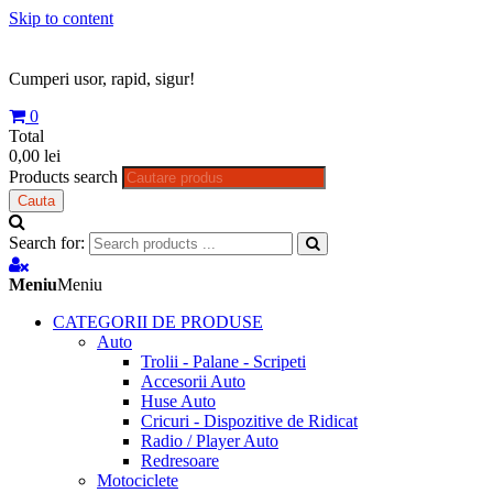
Skip to content
Cumperi usor, rapid, sigur!
0
Total
0,00 lei
Products search
Cauta
Search for:
Meniu
Meniu
CATEGORII DE PRODUSE
Auto
Trolii - Palane - Scripeti
Accesorii Auto
Huse Auto
Cricuri - Dispozitive de Ridicat
Radio / Player Auto
Redresoare
Motociclete