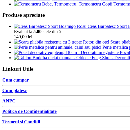
Termomet
Produse apreciate
Ceas Barbatesc Sport Bo
Evaluat la
5.00
stele din 5
149,00
lei
Scara pliab
Perie metalica 
Pocal
Linkuri Utile
Cum cumpar
Cum platesc
ANPC
Politica de Confidentialitate
Termeni si Conditii