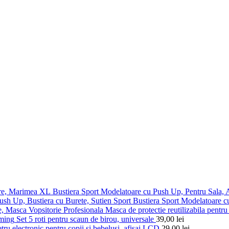
Bustiera Sport Modelatoare cu Push Up, Pentru Sala,
Bustiera Sport Modelatoare c
Masca de protectie reutilizabila pentru 
Set 5 roti pentru scaun de birou, universale
39,00
lei
ru electronic pentru copii si bebelusi, afisaj LCD
29,00
lei