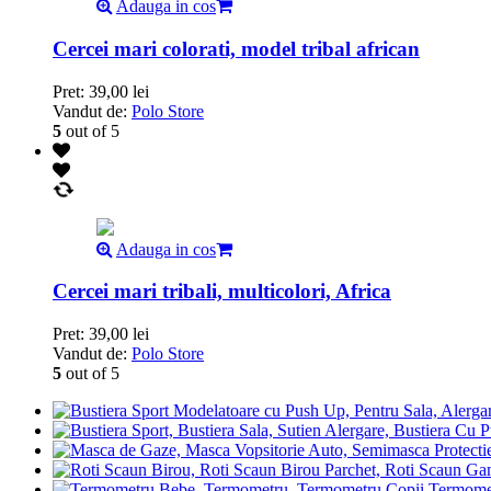
Adauga in cos
Cercei mari colorati, model tribal african
Pret:
39,00
lei
Vandut de:
Polo Store
5
out of 5
Adauga in cos
Cercei mari tribali, multicolori, Africa
Pret:
39,00
lei
Vandut de:
Polo Store
5
out of 5
Termomet