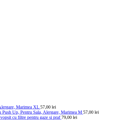
 Alergare, Marimea XL
57,00
lei
u Push Up, Pentru Sala, Alergare, Marimea M
57,00
lei
vopsit cu filtre pentru gaze si praf
79,00
lei