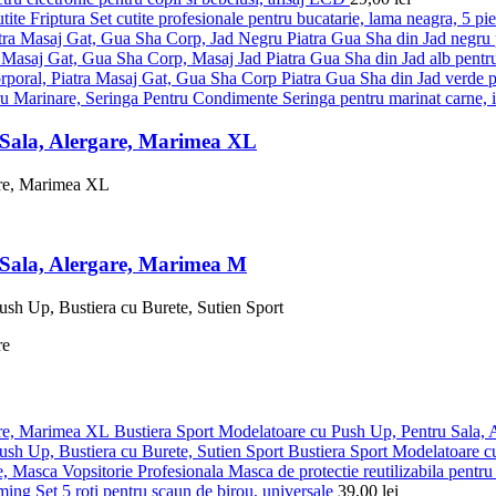
Set cutite profesionale pentru bucatarie, lama neagra, 5 pi
Piatra Gua Sha din Jad negru p
Piatra Gua Sha din Jad alb pentru
Piatra Gua Sha din Jad verde pe
Seringa pentru marinat carne, 
 Sala, Alergare, Marimea XL
 Sala, Alergare, Marimea M
Bustiera Sport Modelatoare cu Push Up, Pentru Sala,
Bustiera Sport Modelatoare c
Masca de protectie reutilizabila pentru 
Set 5 roti pentru scaun de birou, universale
39,00
lei