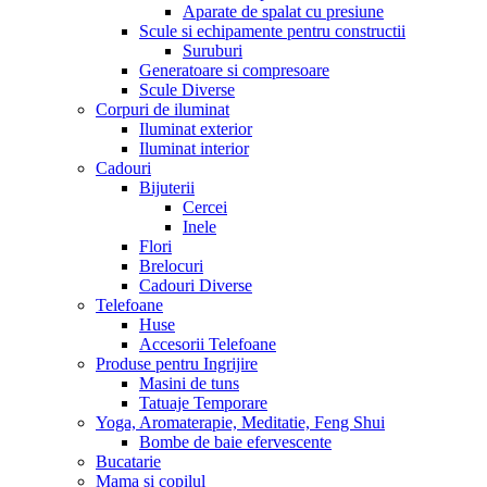
Aparate de spalat cu presiune
Scule si echipamente pentru constructii
Suruburi
Generatoare si compresoare
Scule Diverse
Corpuri de iluminat
Iluminat exterior
Iluminat interior
Cadouri
Bijuterii
Cercei
Inele
Flori
Brelocuri
Cadouri Diverse
Telefoane
Huse
Accesorii Telefoane
Produse pentru Ingrijire
Masini de tuns
Tatuaje Temporare
Yoga, Aromaterapie, Meditatie, Feng Shui
Bombe de baie efervescente
Bucatarie
Mama si copilul