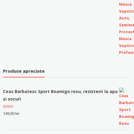
Produse apreciate
Ceas Barbatesc Sport Boamigo rosu, rezistent la apa
si socuri
Evaluat la
149,00
lei
5.00
stele
din 5