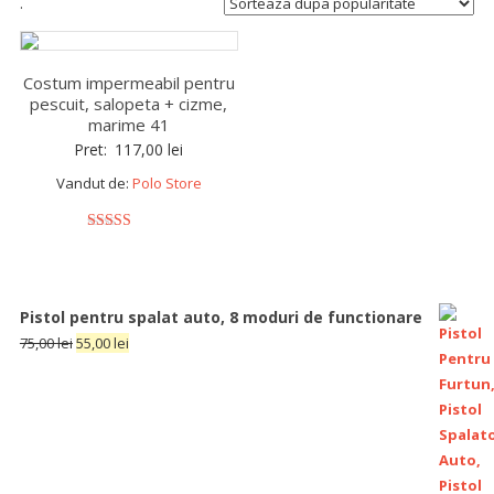
.
Costum impermeabil pentru
pescuit, salopeta + cizme,
marime 41
Pret:
117,00
lei
Vandut de:
Polo Store
5
out of 5
Pistol pentru spalat auto, 8 moduri de functionare
75,00
lei
55,00
lei