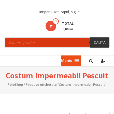
Skip
to
Cumperi usor, rapid, sigur!
content
0
TOTAL
0,00 lei
Products
search
CAUTA
Meniu
Costum Impermeabil Pescuit
PoloShop
/ Produse etichetate “Costum Impermeabil Pescuit”