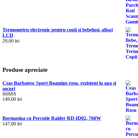
Termometru electronic pentru copii si bebelusi, afisaj
LCD
29,00
lei
Produse apreciate
Ceas Barbatesc Sport Boamigo rosu, rezistent la apa si
socuri
149,00
lei
Evaluat la
5.00
stele din
5
Bormasina cu Percutie Raider RD-ID02, 760W
147,00
lei