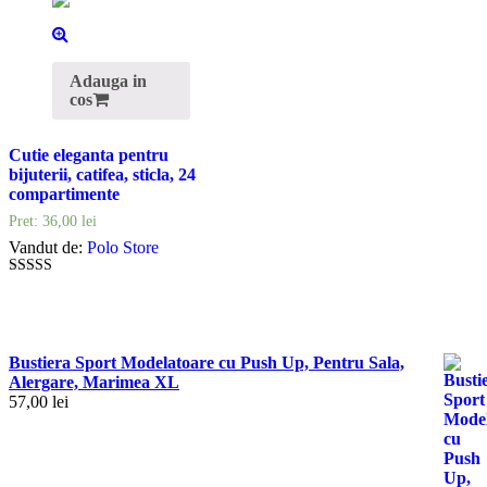
Adauga in
cos
Cutie eleganta pentru
bijuterii, catifea, sticla, 24
compartimente
Pret:
36,00
lei
Vandut de:
Polo Store
5
out of 5
Bustiera Sport Modelatoare cu Push Up, Pentru Sala,
Alergare, Marimea XL
57,00
lei