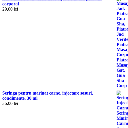
corporal
29,00
lei
Seringa pentru marinat carne, injectare sosuri,
condimente, 30 ml
36,00
lei