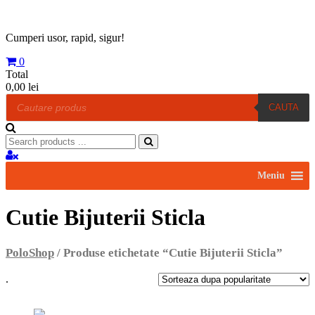
Skip
to
content
Cumperi usor, rapid, sigur!
0
Total
0,00 lei
Products
CAUTA
search
Search
for:
Meniu
Cutie Bijuterii Sticla
PoloShop
/ Produse etichetate “Cutie Bijuterii Sticla”
.