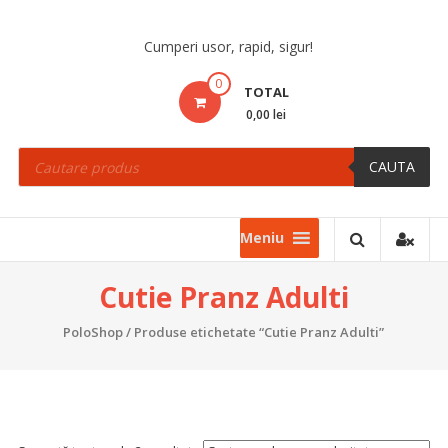
Skip
to
Cumperi usor, rapid, sigur!
content
0
TOTAL
0,00 lei
Products
search
CAUTA
Meniu
Cutie Pranz Adulti
PoloShop
/ Produse etichetate “Cutie Pranz Adulti”