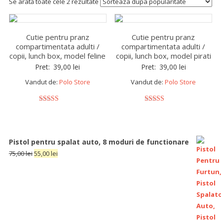
Se arată toate cele 2 rezultate
Cutie pentru pranz
Cutie pentru pranz
compartimentata adulti /
compartimentata adulti /
copii, lunch box, model feline
copii, lunch box, model pirati
Pret:
39,00
lei
Pret:
39,00
lei
Vandut de:
Polo Store
Vandut de:
Polo Store
5
5
out of 5
out of 5
Pistol pentru spalat auto, 8 moduri de functionare
75,00
lei
55,00
lei