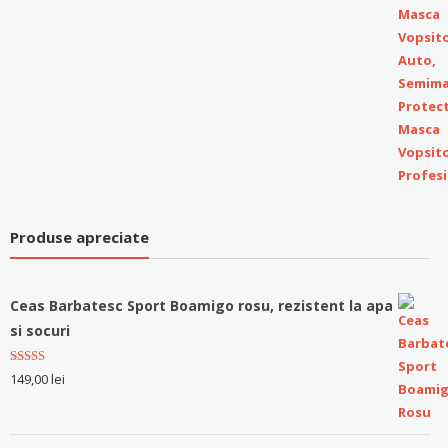
Produse apreciate
Ceas Barbatesc Sport Boamigo rosu, rezistent la apa
si socuri
Evaluat la
149,00
lei
5.00
stele
din 5