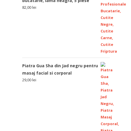
bucatarie, lama neagra, 5 piese
82,00
lei
Piatra Gua Sha din Jad negru pentru
masaj facial si corporal
29,00
lei