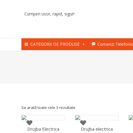
Skip
to
Cumperi usor, rapid, sigur!
content
CATEGORII DE PRODUSE
Comenzi Telefoni
Se arată toate cele 3 rezultate
Drujba Electrica
Drujba electrica