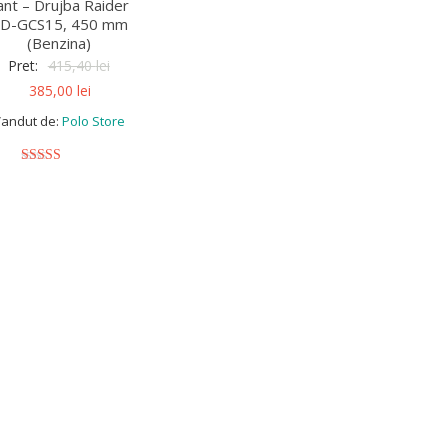
ant – Drujba Raider
D-GCS15, 450 mm
(Benzina)
Pret:
415,40
lei
385,00
lei
andut de:
Polo Store
5
out of 5