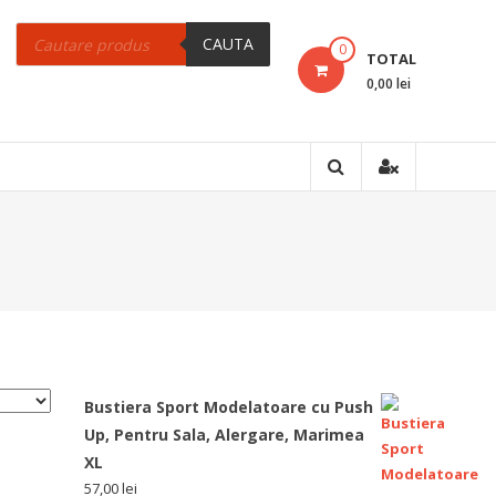
Products
search
CAUTA
0
TOTAL
0,00 lei
Bustiera Sport Modelatoare cu Push
Up, Pentru Sala, Alergare, Marimea
XL
57,00
lei