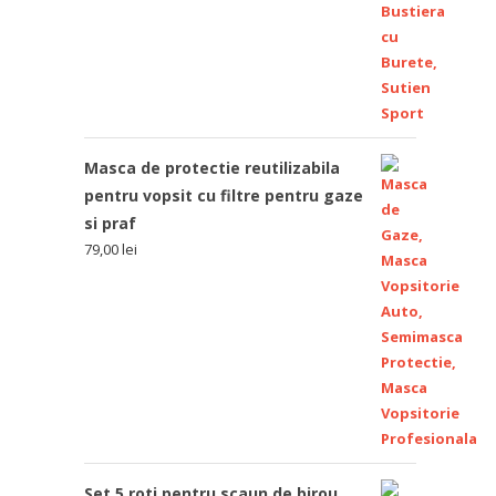
Masca de protectie reutilizabila
pentru vopsit cu filtre pentru gaze
si praf
79,00
lei
Set 5 roti pentru scaun de birou,