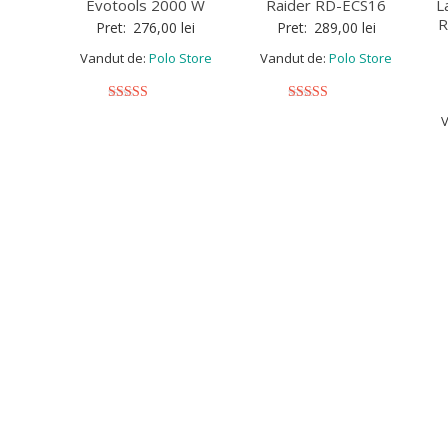
Evotools 2000 W
Raider RD-ECS16
L
R
Pret:
276,00
lei
Pret:
289,00
lei
Vandut de:
Polo Store
Vandut de:
Polo Store
5
5
V
out of 5
out of 5