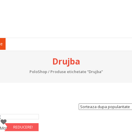
ce
Drujba
PoloShop
/ Produse etichetate “Drujba”
REDUCERE!
Motoferastrau cu