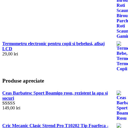
Termometru electronic pentru copii si bebelusi, afisaj
LCD
29,00
lei
Produse apreciate
Ceas Barbatesc Sport Boamigo rosu, rezistent la apa si
socuri
149,00
lei
Evaluat la
5.00
stele din
5
Cric Mecanic Clasic Strend Pro T10202 Tip Foarfeca -