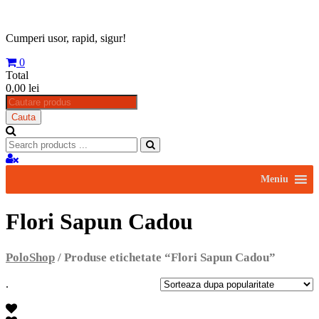
Skip
to
content
Cumperi usor, rapid, sigur!
0
Total
0,00 lei
Products
search
Cauta
Search
for:
Meniu
Flori Sapun Cadou
PoloShop
/ Produse etichetate “Flori Sapun Cadou”
.