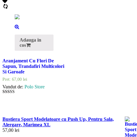
Adauga in
cos
Aranjament Cu Flori De
Sapun, Trandafiri Multicolori
Si Garoafe
Pret:
67,00
lei
Vandut de:
Polo Store
5
out of 5
Bustiera Sport Modelatoare cu Push Up, Pentru Sala,
Alergare, Marimea XL
57,00
lei