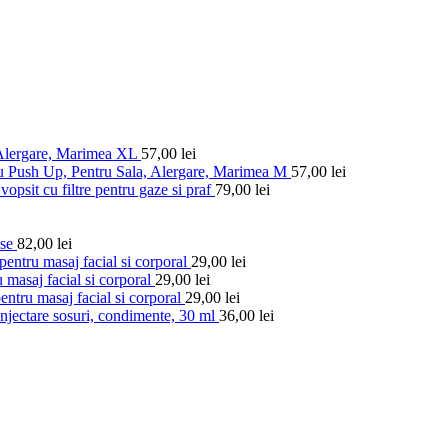
 Alergare, Marimea XL
57,00
lei
u Push Up, Pentru Sala, Alergare, Marimea M
57,00
lei
vopsit cu filtre pentru gaze si praf
79,00
lei
ese
82,00
lei
entru masaj facial si corporal
29,00
lei
 masaj facial si corporal
29,00
lei
ntru masaj facial si corporal
29,00
lei
injectare sosuri, condimente, 30 ml
36,00
lei