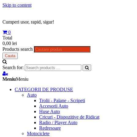
Skip to content
Cumperi usor, rapid, sigur!
0
Total
0,00 lei
Products search
Cauta
Search for:
Meniu
Meniu
CATEGORII DE PRODUSE
Auto
Trolii - Palane - Scripeti
Accesorii Auto
Huse Auto
Cricuri - Dispozitive de Ridicat
Radio / Player Auto
Redresoare
Motociclete