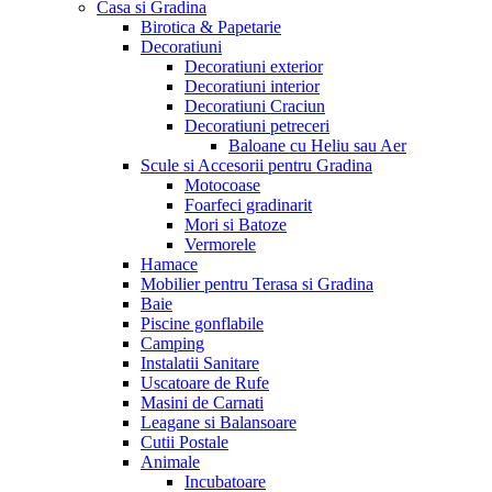
Casa si Gradina
Birotica & Papetarie
Decoratiuni
Decoratiuni exterior
Decoratiuni interior
Decoratiuni Craciun
Decoratiuni petreceri
Baloane cu Heliu sau Aer
Scule si Accesorii pentru Gradina
Motocoase
Foarfeci gradinarit
Mori si Batoze
Vermorele
Hamace
Mobilier pentru Terasa si Gradina
Baie
Piscine gonflabile
Camping
Instalatii Sanitare
Uscatoare de Rufe
Masini de Carnati
Leagane si Balansoare
Cutii Postale
Animale
Incubatoare