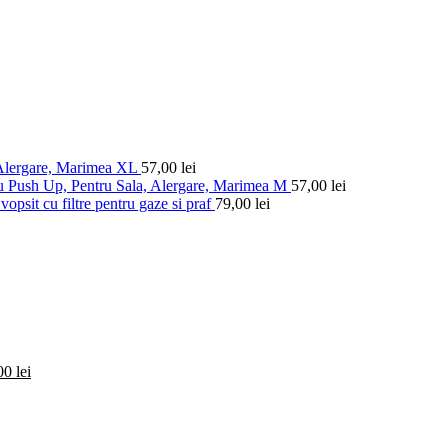
 Alergare, Marimea XL
57,00
lei
u Push Up, Pentru Sala, Alergare, Marimea M
57,00
lei
vopsit cu filtre pentru gaze si praf
79,00
lei
,00
lei