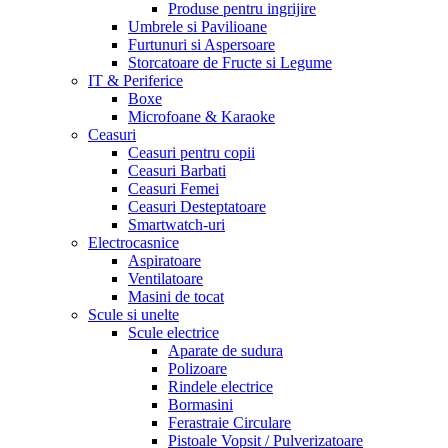
Produse pentru ingrijire
Umbrele si Pavilioane
Furtunuri si Aspersoare
Storcatoare de Fructe si Legume
IT & Periferice
Boxe
Microfoane & Karaoke
Ceasuri
Ceasuri pentru copii
Ceasuri Barbati
Ceasuri Femei
Ceasuri Desteptatoare
Smartwatch-uri
Electrocasnice
Aspiratoare
Ventilatoare
Masini de tocat
Scule si unelte
Scule electrice
Aparate de sudura
Polizoare
Rindele electrice
Bormasini
Ferastraie Circulare
Pistoale Vopsit / Pulverizatoare