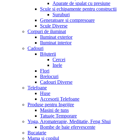
Aparate de spalat cu presiune
Scule si echipamente pentru constructii
Suruburi
Generatoare si compresoare
Scule Diverse
Corpuri de iluminat
Iluminat exterior
Iluminat interior
Cadouri
Bijuterii
Cercei
Inele
Flori
Brelocuri
Cadouri Diverse
Telefoane
Huse
Accesorii Telefoane
Produse pentru Ingrijire
Masini de tuns
Tatuaje Temporare
Yoga, Aromaterapie, Meditatie, Feng Shui
Bombe de baie efervescente
Bucatarie
Mama si copilul