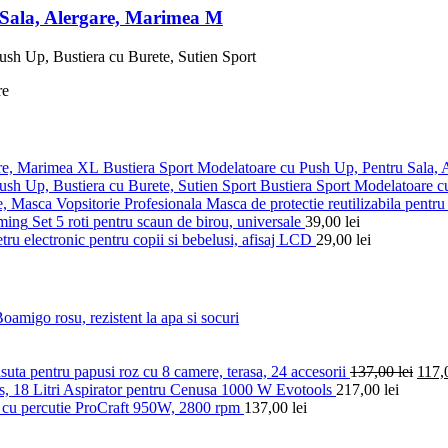
 Sala, Alergare, Marimea M
Bustiera Sport Modelatoare cu Push Up, Pentru Sala,
Bustiera Sport Modelatoare c
Masca de protectie reutilizabila pentru 
Set 5 roti pentru scaun de birou, universale
39,00
lei
ru electronic pentru copii si bebelusi, afisaj LCD
29,00
lei
amigo rosu, rezistent la apa si socuri
suta pentru papusi roz cu 8 camere, terasa, 24 accesorii
137,00
lei
117
Aspirator pentru Cenusa 1000 W Evotools
217,00
lei
cu percutie ProCraft 950W, 2800 rpm
137,00
lei