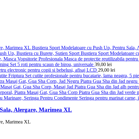
Bustiera Sport Modelatoare cu Push Up, Pentru Sala,
Bustiera Sport Modelatoare c
Masca de protectie reutilizabila pentru 
Set 5 roti pentru scaun de birou, universale
39,00
lei
ru electronic pentru copii si bebelusi, afisaj LCD
29,00
lei
Set cutite profesionale pentru bucatarie, lama neagra, 5 pi
Piatra Gua Sha din Jad negru p
Piatra Gua Sha din Jad alb pentru
Piatra Gua Sha din Jad verde pe
Seringa pentru marinat carne, 
 Sala, Alergare, Marimea XL