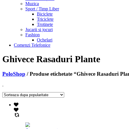
Muzica
Sport / Timp Liber
Biciclete
Triciclete
Trotinete
Jucarii si jocuri
Fashion
Ochelari
Comenzi Telefonice
Ghivece Rasaduri Plante
PoloShop
/ Produse etichetate “Ghivece Rasaduri Pla
.