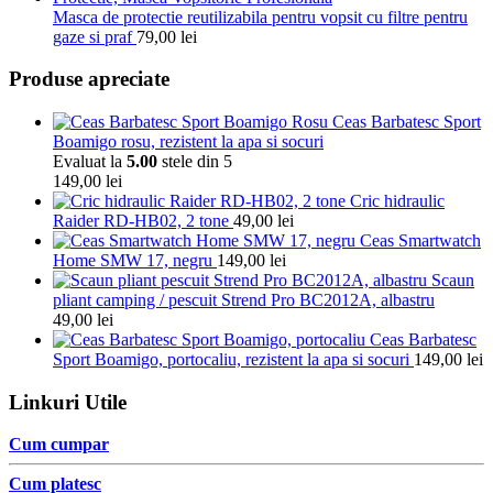
Masca de protectie reutilizabila pentru vopsit cu filtre pentru
gaze si praf
79,00
lei
Produse apreciate
Ceas Barbatesc Sport
Boamigo rosu, rezistent la apa si socuri
Evaluat la
5.00
stele din 5
149,00
lei
Cric hidraulic
Raider RD-HB02, 2 tone
49,00
lei
Ceas Smartwatch
Home SMW 17, negru
149,00
lei
Scaun
pliant camping / pescuit Strend Pro BC2012A, albastru
49,00
lei
Ceas Barbatesc
Sport Boamigo, portocaliu, rezistent la apa si socuri
149,00
lei
Linkuri Utile
Cum cumpar
Cum platesc