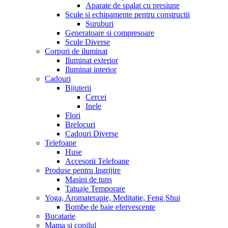
Aparate de spalat cu presiune
Scule si echipamente pentru constructii
Suruburi
Generatoare si compresoare
Scule Diverse
Corpuri de iluminat
Iluminat exterior
Iluminat interior
Cadouri
Bijuterii
Cercei
Inele
Flori
Brelocuri
Cadouri Diverse
Telefoane
Huse
Accesorii Telefoane
Produse pentru Ingrijire
Masini de tuns
Tatuaje Temporare
Yoga, Aromaterapie, Meditatie, Feng Shui
Bombe de baie efervescente
Bucatarie
Mama si copilul