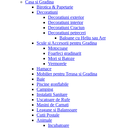
Casa si Gradina
Birotica & Papetarie
Decoratiuni
Decoratiuni exterior
Decoratiuni interior
Decoratiuni Craciun
Decoratiuni petreceri
Baloane cu Heliu sau Aer
Scule si Accesorii pentru Gradina
Motocoase
Foarfeci gradinarit
Mori si Batoze
Vermorele
Hamace
Mobilier pentru Terasa si Gradina
Baie
Piscine gonflabile
Camping
Instalatii Sanitare
Uscatoare de Rufe
Masini de Carnati
Leagane si Balansoare
Cutii Postale
Animale
Incubatoare