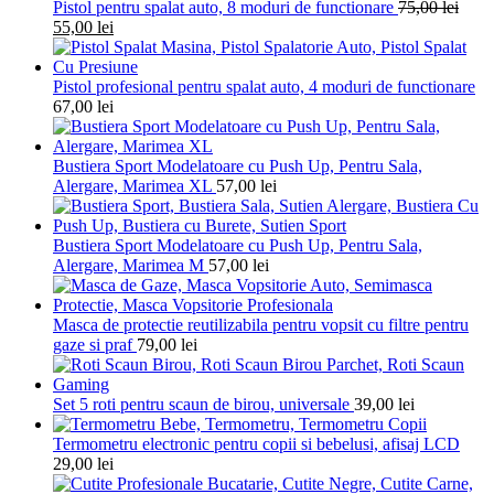
Pistol pentru spalat auto, 8 moduri de functionare
75,00
lei
55,00
lei
Pistol profesional pentru spalat auto, 4 moduri de functionare
67,00
lei
Bustiera Sport Modelatoare cu Push Up, Pentru Sala,
Alergare, Marimea XL
57,00
lei
Bustiera Sport Modelatoare cu Push Up, Pentru Sala,
Alergare, Marimea M
57,00
lei
Masca de protectie reutilizabila pentru vopsit cu filtre pentru
gaze si praf
79,00
lei
Set 5 roti pentru scaun de birou, universale
39,00
lei
Termometru electronic pentru copii si bebelusi, afisaj LCD
29,00
lei