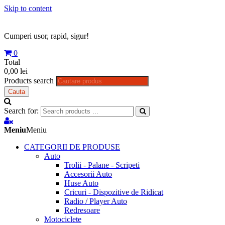
Skip to content
Cumperi usor, rapid, sigur!
0
Total
0,00 lei
Products search
Cauta
Search for:
Meniu
Meniu
CATEGORII DE PRODUSE
Auto
Trolii - Palane - Scripeti
Accesorii Auto
Huse Auto
Cricuri - Dispozitive de Ridicat
Radio / Player Auto
Redresoare
Motociclete