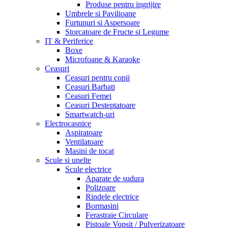
Produse pentru ingrijire
Umbrele si Pavilioane
Furtunuri si Aspersoare
Storcatoare de Fructe si Legume
IT & Periferice
Boxe
Microfoane & Karaoke
Ceasuri
Ceasuri pentru copii
Ceasuri Barbati
Ceasuri Femei
Ceasuri Desteptatoare
Smartwatch-uri
Electrocasnice
Aspiratoare
Ventilatoare
Masini de tocat
Scule si unelte
Scule electrice
Aparate de sudura
Polizoare
Rindele electrice
Bormasini
Ferastraie Circulare
Pistoale Vopsit / Pulverizatoare