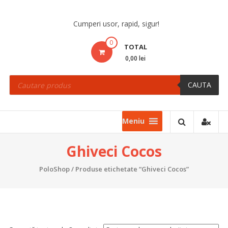
Skip
to
Cumperi usor, rapid, sigur!
content
0
TOTAL
0,00 lei
Products
search
CAUTA
Meniu
Ghiveci Cocos
PoloShop
/ Produse etichetate “Ghiveci Cocos”