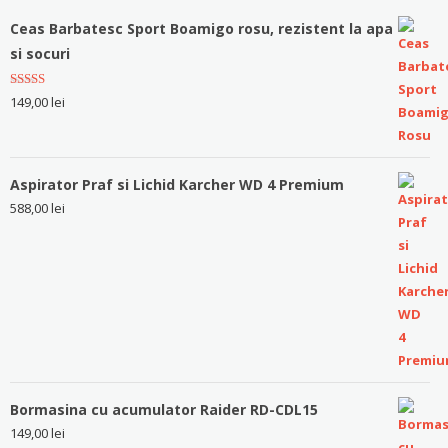
Ceas Barbatesc Sport Boamigo rosu, rezistent la apa
si socuri
Evaluat la
149,00
lei
5.00
stele
din 5
Aspirator Praf si Lichid Karcher WD 4 Premium
588,00
lei
Bormasina cu acumulator Raider RD-CDL15
149,00
lei