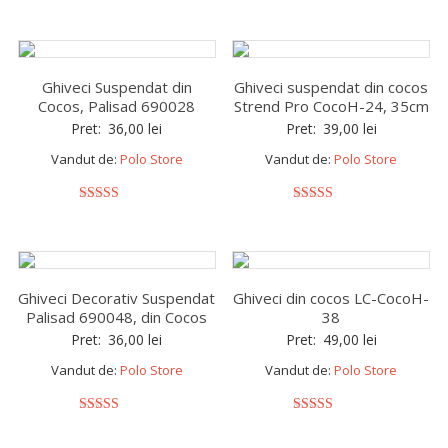
5
out of 5
Ghiveci Suspendat din
Ghiveci suspendat din cocos
Cocos, Palisad 690028
Strend Pro CocoH-24, 35cm
Pret:
36,00
lei
Pret:
39,00
lei
Vandut de:
Polo Store
Vandut de:
Polo Store
5
5
out of 5
out of 5
Ghiveci Decorativ Suspendat
Ghiveci din cocos LC-CocoH-
Palisad 690048, din Cocos
38
Pret:
36,00
lei
Pret:
49,00
lei
Vandut de:
Polo Store
Vandut de:
Polo Store
5
5
out of 5
out of 5