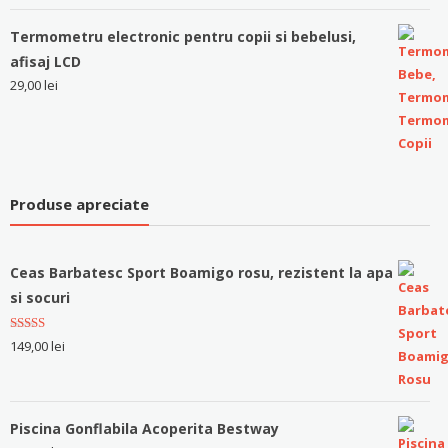
Termometru electronic pentru copii si bebelusi,
afisaj LCD
29,00
lei
Produse apreciate
Ceas Barbatesc Sport Boamigo rosu, rezistent la apa
si socuri
Evaluat la
149,00
lei
5.00
stele
din 5
Piscina Gonflabila Acoperita Bestway