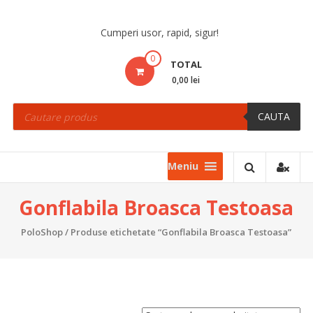
Skip
to
Cumperi usor, rapid, sigur!
content
0
TOTAL
0,00 lei
Products
search
CAUTA
Meniu
Gonflabila Broasca Testoasa
PoloShop
/ Produse etichetate “Gonflabila Broasca Testoasa”