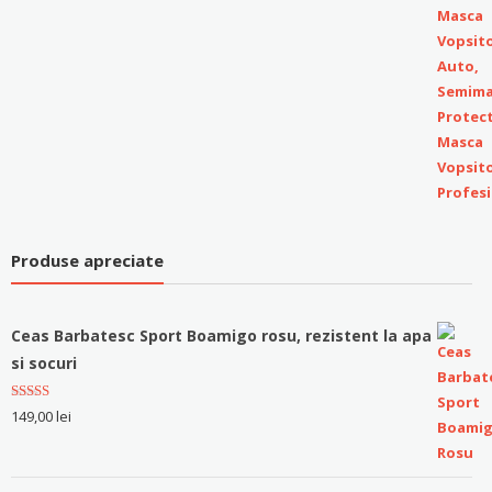
Produse apreciate
Ceas Barbatesc Sport Boamigo rosu, rezistent la apa
si socuri
Evaluat la
149,00
lei
5.00
stele
din 5