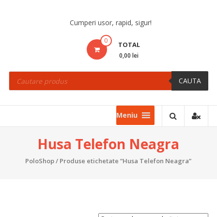
Skip
to
Cumperi usor, rapid, sigur!
content
0
TOTAL
0,00 lei
Products
search
CAUTA
Meniu
Husa Telefon Neagra
PoloShop
/ Produse etichetate “Husa Telefon Neagra”