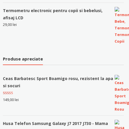
Termometru electronic pentru copii si bebelusi,
afisaj LCD
29,00
lei
Produse apreciate
Ceas Barbatesc Sport Boamigo rosu, rezistent la apa
si socuri
Evaluat la
149,00
lei
5.00
stele
din 5
Husa Telefon Samsung Galaxy J7 2017 J730 - Mama