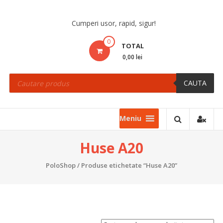
Skip
to
Cumperi usor, rapid, sigur!
content
0
TOTAL
0,00 lei
Products
search
CAUTA
Meniu
Huse A20
PoloShop
/ Produse etichetate “Huse A20”