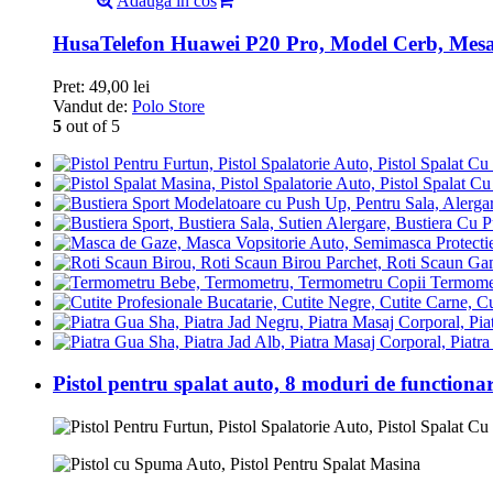
Adauga in cos
HusaTelefon Huawei P20 Pro, Model Cerb, Mesa
Pret:
49,00
lei
Vandut de:
Polo Store
5
out of 5
Termomet
Pistol pentru spalat auto, 8 moduri de functiona