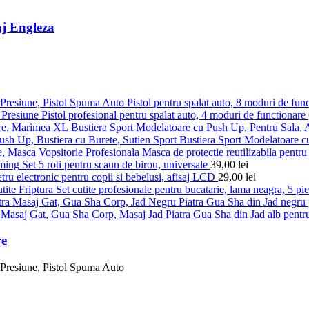
j Engleza
Pistol pentru spalat auto, 8 moduri de fun
Pistol profesional pentru spalat auto, 4 moduri de functionare
Bustiera Sport Modelatoare cu Push Up, Pentru Sala,
Bustiera Sport Modelatoare c
Masca de protectie reutilizabila pentru 
Set 5 roti pentru scaun de birou, universale
39,00
lei
ru electronic pentru copii si bebelusi, afisaj LCD
29,00
lei
Set cutite profesionale pentru bucatarie, lama neagra, 5 pi
Piatra Gua Sha din Jad negru p
Piatra Gua Sha din Jad alb pentru
re