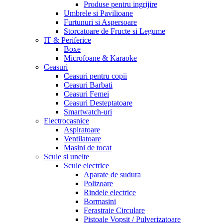
Produse pentru ingrijire
Umbrele si Pavilioane
Furtunuri si Aspersoare
Storcatoare de Fructe si Legume
IT & Periferice
Boxe
Microfoane & Karaoke
Ceasuri
Ceasuri pentru copii
Ceasuri Barbati
Ceasuri Femei
Ceasuri Desteptatoare
Smartwatch-uri
Electrocasnice
Aspiratoare
Ventilatoare
Masini de tocat
Scule si unelte
Scule electrice
Aparate de sudura
Polizoare
Rindele electrice
Bormasini
Ferastraie Circulare
Pistoale Vopsit / Pulverizatoare