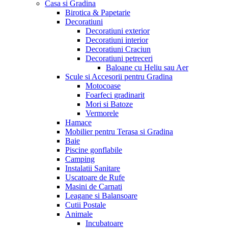
Casa si Gradina
Birotica & Papetarie
Decoratiuni
Decoratiuni exterior
Decoratiuni interior
Decoratiuni Craciun
Decoratiuni petreceri
Baloane cu Heliu sau Aer
Scule si Accesorii pentru Gradina
Motocoase
Foarfeci gradinarit
Mori si Batoze
Vermorele
Hamace
Mobilier pentru Terasa si Gradina
Baie
Piscine gonflabile
Camping
Instalatii Sanitare
Uscatoare de Rufe
Masini de Carnati
Leagane si Balansoare
Cutii Postale
Animale
Incubatoare