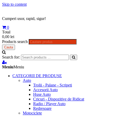
Skip to content
Cumperi usor, rapid, sigur!
0
Total
0,00 lei
Products search
Cauta
Search for:
Meniu
Meniu
CATEGORII DE PRODUSE
Auto
Trolii - Palane - Scripeti
Accesorii Auto
Huse Auto
Cricuri - Dispozitive de Ridicat
Radio / Player Auto
Redresoare
Motociclete