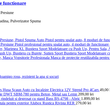
e functionare
Pistol pentru spalat auto, 8 moduri de fun
Pistol profesional pentru spalat auto, 4 moduri de functionare
Bustiera Sport Modelatoare cu Push Up, Pentru Sala,
Bustiera Sport Modelatoare c
Masca de protectie reutilizabila pentru 
amigo rosu, rezistent la apa si socuri
Husa Scaun Auto cu Incalzire Electrica 12V Strend Pro 4Cars
49,00
tie DWT SBM-780 pentru Beton, Metal sau Lemn
209,00
lei
rindeluit si degrosat cu stand Bass BS-4798 - Abric
1.899,00
lei
tala pentru exterior Alubox Rustica Rivista RER
279,00
lei