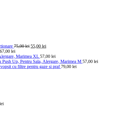
ctionare
75,00
lei
55,00
lei
67,00
lei
 Alergare, Marimea XL
57,00
lei
u Push Up, Pentru Sala, Alergare, Marimea M
57,00
lei
vopsit cu filtre pentru gaze si praf
79,00
lei
lei