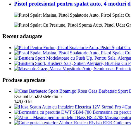
Pistol profesional pentru spalat auto, 4 moduri d
Recent adaugate
Produse apreciate
Ceas Barbatesc Sport Bo
Evaluat la
5.00
stele din 5
149,00
lei
Bormasina cu percu
Masina pentru 
Cutie pos