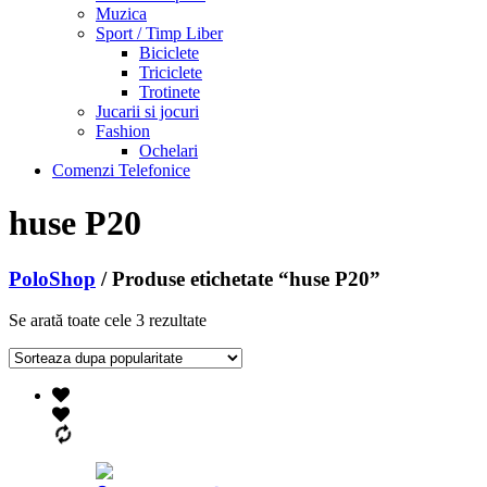
Muzica
Sport / Timp Liber
Biciclete
Triciclete
Trotinete
Jucarii si jocuri
Fashion
Ochelari
Comenzi Telefonice
huse P20
PoloShop
/ Produse etichetate “huse P20”
Se arată toate cele 3 rezultate