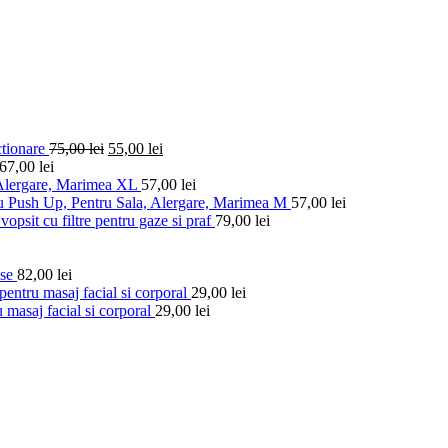
ctionare
75,00
lei
55,00
lei
67,00
lei
 Alergare, Marimea XL
57,00
lei
u Push Up, Pentru Sala, Alergare, Marimea M
57,00
lei
vopsit cu filtre pentru gaze si praf
79,00
lei
ese
82,00
lei
entru masaj facial si corporal
29,00
lei
 masaj facial si corporal
29,00
lei