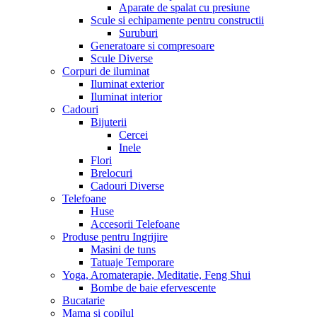
Aparate de spalat cu presiune
Scule si echipamente pentru constructii
Suruburi
Generatoare si compresoare
Scule Diverse
Corpuri de iluminat
Iluminat exterior
Iluminat interior
Cadouri
Bijuterii
Cercei
Inele
Flori
Brelocuri
Cadouri Diverse
Telefoane
Huse
Accesorii Telefoane
Produse pentru Ingrijire
Masini de tuns
Tatuaje Temporare
Yoga, Aromaterapie, Meditatie, Feng Shui
Bombe de baie efervescente
Bucatarie
Mama si copilul