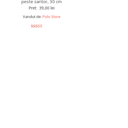
peste saritor, 30 cm
Pret:
39,00
lei
Vandut de:
Polo Store
5
out of 5