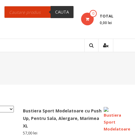
Products
search
CAUTA
0
TOTAL
0,00 lei
Bustiera Sport Modelatoare cu Push
Up, Pentru Sala, Alergare, Marimea
XL
57,00
lei