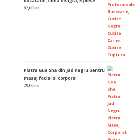
bucatarie, lama neagra, 5 piese
82,00
lei
Piatra Gua Sha din Jad negru pentru
masaj facial si corporal
29,00
lei