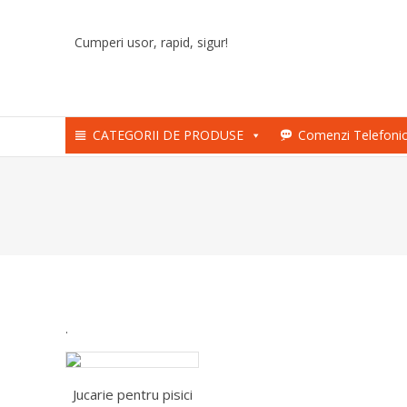
Skip
to
Cumperi usor, rapid, sigur!
content
CATEGORII DE PRODUSE
Comenzi Telefoni
.
Jucarie pentru pisici