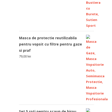
Masca de protectie reutilizabila
pentru vopsit cu filtre pentru gaze
si praf
79,00
lei
Set 5 roti pentru scaun de birou,