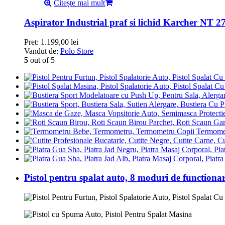
Citește mai mult
Aspirator Industrial praf si lichid Karcher NT 2
Pret:
1.199,00
lei
Vandut de:
Polo Store
5
out of 5
Termomet
Pistol pentru spalat auto, 8 moduri de functiona