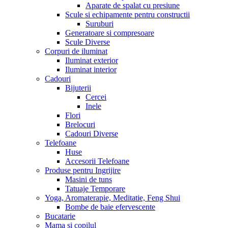
Aparate de spalat cu presiune
Scule si echipamente pentru constructii
Suruburi
Generatoare si compresoare
Scule Diverse
Corpuri de iluminat
Iluminat exterior
Iluminat interior
Cadouri
Bijuterii
Cercei
Inele
Flori
Brelocuri
Cadouri Diverse
Telefoane
Huse
Accesorii Telefoane
Produse pentru Ingrijire
Masini de tuns
Tatuaje Temporare
Yoga, Aromaterapie, Meditatie, Feng Shui
Bombe de baie efervescente
Bucatarie
Mama si copilul