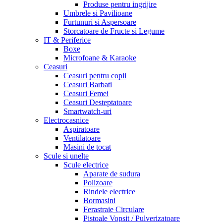
Produse pentru ingrijire
Umbrele si Pavilioane
Furtunuri si Aspersoare
Storcatoare de Fructe si Legume
IT & Periferice
Boxe
Microfoane & Karaoke
Ceasuri
Ceasuri pentru copii
Ceasuri Barbati
Ceasuri Femei
Ceasuri Desteptatoare
Smartwatch-uri
Electrocasnice
Aspiratoare
Ventilatoare
Masini de tocat
Scule si unelte
Scule electrice
Aparate de sudura
Polizoare
Rindele electrice
Bormasini
Ferastraie Circulare
Pistoale Vopsit / Pulverizatoare