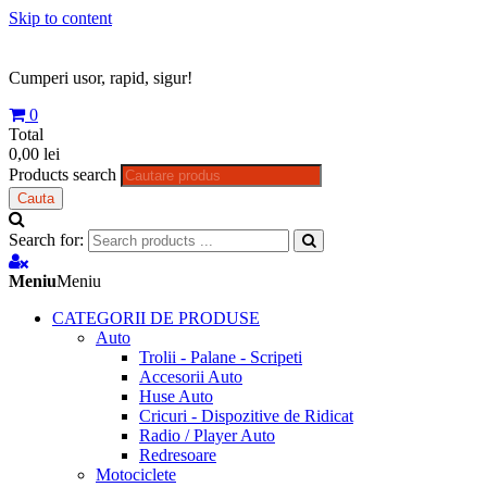
Skip to content
Cumperi usor, rapid, sigur!
0
Total
0,00 lei
Products search
Cauta
Search for:
Meniu
Meniu
CATEGORII DE PRODUSE
Auto
Trolii - Palane - Scripeti
Accesorii Auto
Huse Auto
Cricuri - Dispozitive de Ridicat
Radio / Player Auto
Redresoare
Motociclete