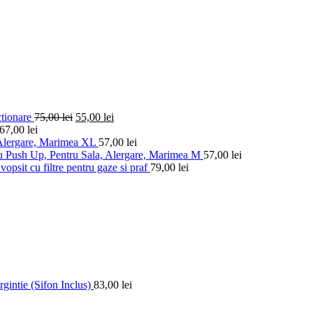
ctionare
75,00
lei
55,00
lei
67,00
lei
 Alergare, Marimea XL
57,00
lei
u Push Up, Pentru Sala, Alergare, Marimea M
57,00
lei
vopsit cu filtre pentru gaze si praf
79,00
lei
gintie (Sifon Inclus)
83,00
lei