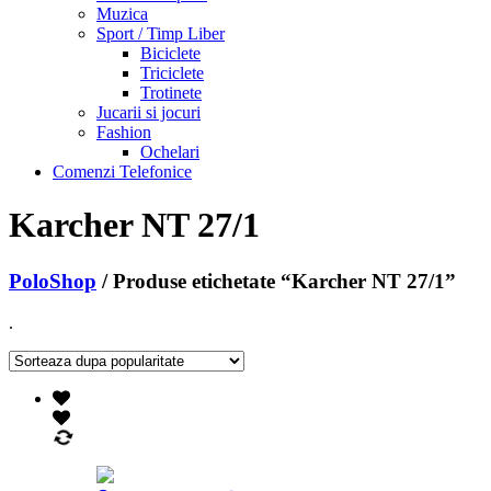
Muzica
Sport / Timp Liber
Biciclete
Triciclete
Trotinete
Jucarii si jocuri
Fashion
Ochelari
Comenzi Telefonice
Karcher NT 27/1
PoloShop
/ Produse etichetate “Karcher NT 27/1”
.