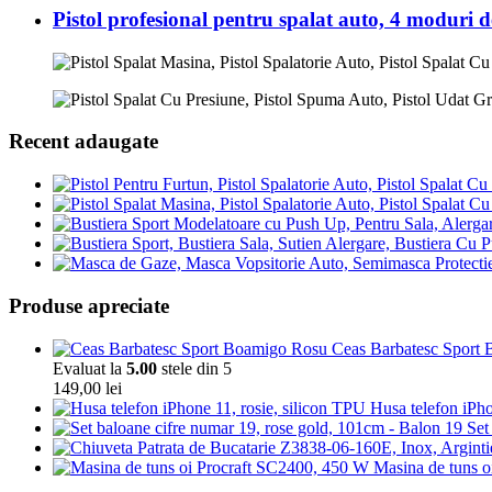
Pistol profesional pentru spalat auto, 4 moduri d
Recent adaugate
Produse apreciate
Ceas Barbatesc Sport Bo
Evaluat la
5.00
stele din 5
149,00
lei
Husa telefon iPho
Set
Masina de tuns 