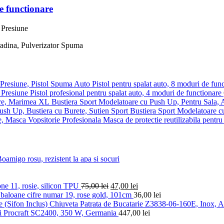
e functionare
Pistol pentru spalat auto, 8 moduri de fun
Pistol profesional pentru spalat auto, 4 moduri de functionare
Bustiera Sport Modelatoare cu Push Up, Pentru Sala,
Bustiera Sport Modelatoare c
Masca de protectie reutilizabila pentru 
amigo rosu, rezistent la apa si socuri
ne 11, rosie, silicon TPU
75,00
lei
47,00
lei
 baloane cifre numar 19, rose gold, 101cm
36,00
lei
Chiuveta Patrata de Bucatarie Z3838-06-160E, Inox, Ar
oi Procraft SC2400, 350 W, Germania
447,00
lei