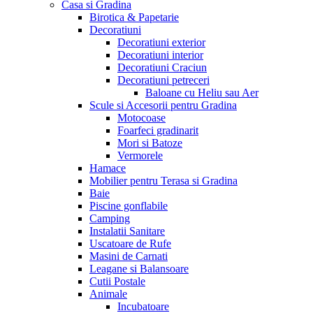
Casa si Gradina
Birotica & Papetarie
Decoratiuni
Decoratiuni exterior
Decoratiuni interior
Decoratiuni Craciun
Decoratiuni petreceri
Baloane cu Heliu sau Aer
Scule si Accesorii pentru Gradina
Motocoase
Foarfeci gradinarit
Mori si Batoze
Vermorele
Hamace
Mobilier pentru Terasa si Gradina
Baie
Piscine gonflabile
Camping
Instalatii Sanitare
Uscatoare de Rufe
Masini de Carnati
Leagane si Balansoare
Cutii Postale
Animale
Incubatoare