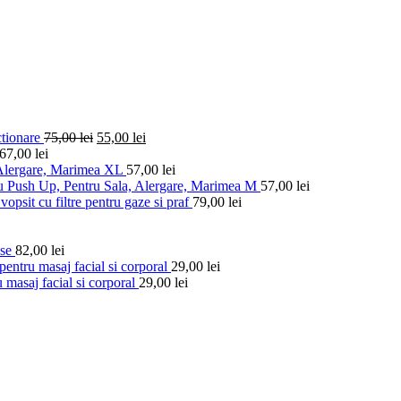
ctionare
75,00
lei
55,00
lei
67,00
lei
 Alergare, Marimea XL
57,00
lei
u Push Up, Pentru Sala, Alergare, Marimea M
57,00
lei
vopsit cu filtre pentru gaze si praf
79,00
lei
ese
82,00
lei
entru masaj facial si corporal
29,00
lei
 masaj facial si corporal
29,00
lei