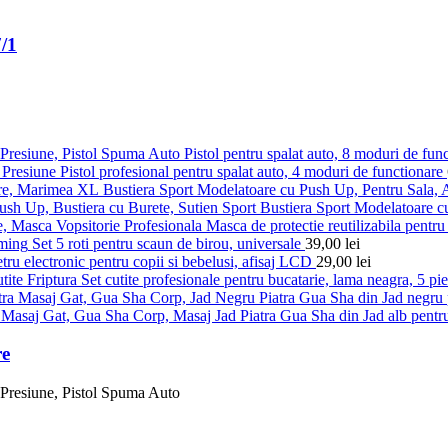
7/1
Pistol pentru spalat auto, 8 moduri de fun
Pistol profesional pentru spalat auto, 4 moduri de functionare
Bustiera Sport Modelatoare cu Push Up, Pentru Sala,
Bustiera Sport Modelatoare c
Masca de protectie reutilizabila pentru 
Set 5 roti pentru scaun de birou, universale
39,00
lei
ru electronic pentru copii si bebelusi, afisaj LCD
29,00
lei
Set cutite profesionale pentru bucatarie, lama neagra, 5 pi
Piatra Gua Sha din Jad negru p
Piatra Gua Sha din Jad alb pentru
re