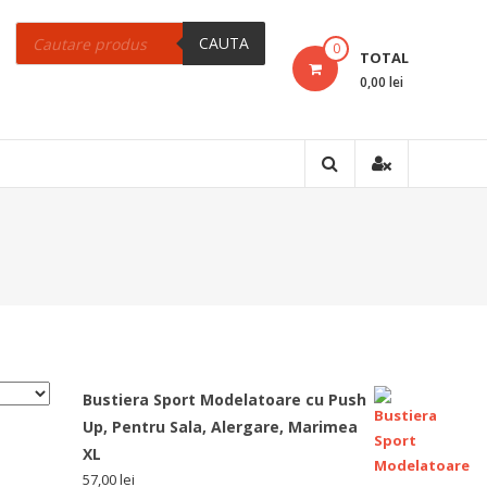
Products
search
CAUTA
0
TOTAL
0,00 lei
Bustiera Sport Modelatoare cu Push
Up, Pentru Sala, Alergare, Marimea
XL
57,00
lei