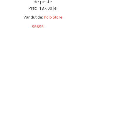
de peste
Pret:
187,00
lei
Vandut de:
Polo Store
5
out of 5