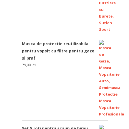
Masca de protectie reutilizabila
pentru vopsit cu filtre pentru gaze
si praf
79,00
lei
Set 5 roti pentru scaun de birou,