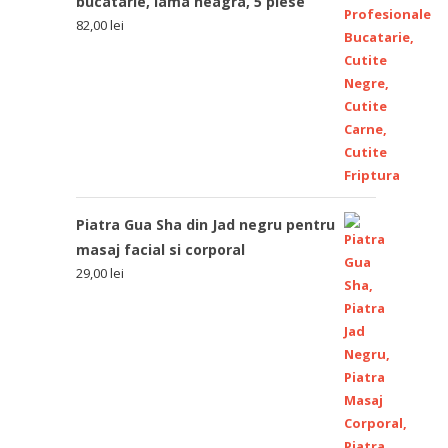
bucatarie, lama neagra, 5 piese
82,00
lei
Piatra Gua Sha din Jad negru pentru
masaj facial si corporal
29,00
lei