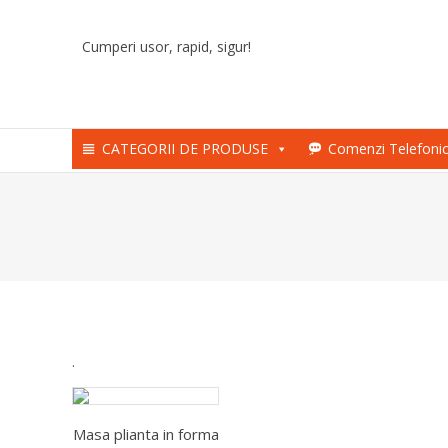
Skip
to
Cumperi usor, rapid, sigur!
content
CATEGORII DE PRODUSE
Comenzi Telefoni
.
Masa plianta in forma