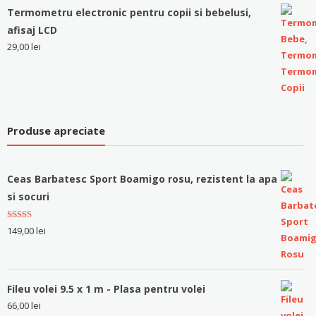
Termometru electronic pentru copii si bebelusi,
afisaj LCD
29,00
lei
Produse apreciate
Ceas Barbatesc Sport Boamigo rosu, rezistent la apa
si socuri
Evaluat la
149,00
lei
5.00
stele
din 5
Fileu volei 9.5 x 1 m - Plasa pentru volei
66,00
lei