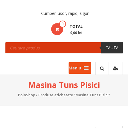
Skip
to
Cumperi usor, rapid, sigur!
content
0
TOTAL
0,00 lei
Products
search
CAUTA
Meniu
Masina Tuns Pisici
PoloShop
/ Produse etichetate “Masina Tuns Pisici”