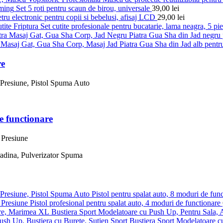
Set 5 roti pentru scaun de birou, universale
39,00
lei
ru electronic pentru copii si bebelusi, afisaj LCD
29,00
lei
Set cutite profesionale pentru bucatarie, lama neagra, 5 pi
Piatra Gua Sha din Jad negru p
Piatra Gua Sha din Jad alb pentru
re
e functionare
Pistol pentru spalat auto, 8 moduri de fun
Pistol profesional pentru spalat auto, 4 moduri de functionare
Bustiera Sport Modelatoare cu Push Up, Pentru Sala,
Bustiera Sport Modelatoare c