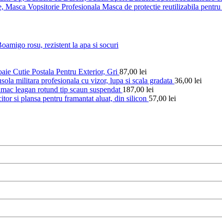
Masca de protectie reutilizabila pentru 
amigo rosu, rezistent la apa si socuri
Cutie Postala Pentru Exterior, Gri
87,00
lei
sola militara profesionala cu vizor, lupa si scala gradata
36,00
lei
mac leagan rotund tip scaun suspendat
187,00
lei
itor si plansa pentru framantat aluat, din silicon
57,00
lei