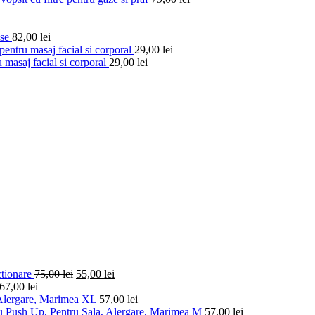
ese
82,00
lei
entru masaj facial si corporal
29,00
lei
 masaj facial si corporal
29,00
lei
ctionare
75,00
lei
55,00
lei
67,00
lei
 Alergare, Marimea XL
57,00
lei
u Push Up, Pentru Sala, Alergare, Marimea M
57,00
lei