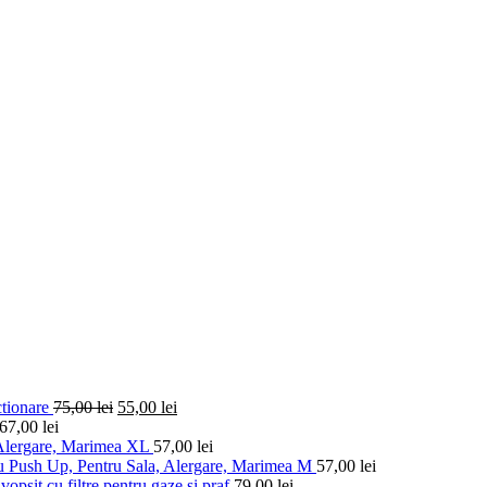
ctionare
75,00
lei
55,00
lei
67,00
lei
 Alergare, Marimea XL
57,00
lei
u Push Up, Pentru Sala, Alergare, Marimea M
57,00
lei
vopsit cu filtre pentru gaze si praf
79,00
lei