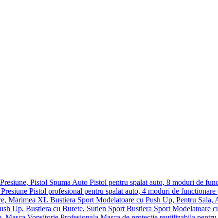
Pistol pentru spalat auto, 8 moduri de fun
Pistol profesional pentru spalat auto, 4 moduri de functionare
Bustiera Sport Modelatoare cu Push Up, Pentru Sala,
Bustiera Sport Modelatoare c
Masca de protectie reutilizabila pentru 