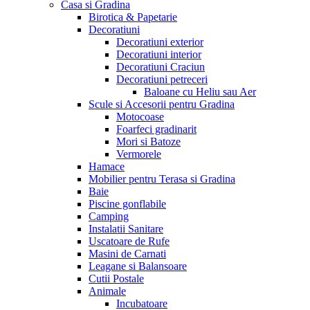
Casa si Gradina
Birotica & Papetarie
Decoratiuni
Decoratiuni exterior
Decoratiuni interior
Decoratiuni Craciun
Decoratiuni petreceri
Baloane cu Heliu sau Aer
Scule si Accesorii pentru Gradina
Motocoase
Foarfeci gradinarit
Mori si Batoze
Vermorele
Hamace
Mobilier pentru Terasa si Gradina
Baie
Piscine gonflabile
Camping
Instalatii Sanitare
Uscatoare de Rufe
Masini de Carnati
Leagane si Balansoare
Cutii Postale
Animale
Incubatoare