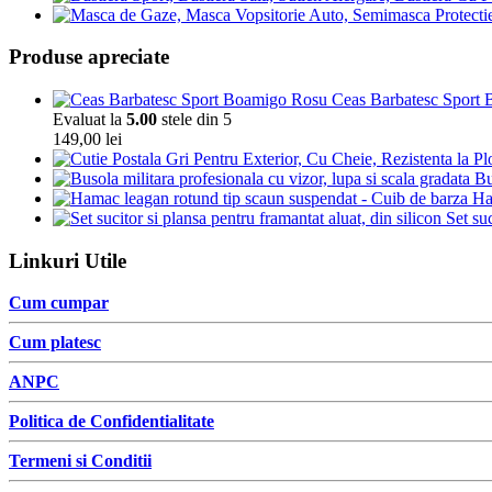
Produse apreciate
Ceas Barbatesc Sport Bo
Evaluat la
5.00
stele din 5
149,00
lei
Bu
Ha
Set suc
Linkuri Utile
Cum cumpar
Cum platesc
ANPC
Politica de Confidentialitate
Termeni si Conditii