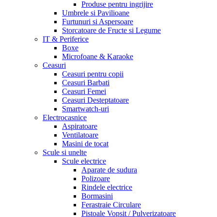
Produse pentru ingrijire
Umbrele si Pavilioane
Furtunuri si Aspersoare
Storcatoare de Fructe si Legume
IT & Periferice
Boxe
Microfoane & Karaoke
Ceasuri
Ceasuri pentru copii
Ceasuri Barbati
Ceasuri Femei
Ceasuri Desteptatoare
Smartwatch-uri
Electrocasnice
Aspiratoare
Ventilatoare
Masini de tocat
Scule si unelte
Scule electrice
Aparate de sudura
Polizoare
Rindele electrice
Bormasini
Ferastraie Circulare
Pistoale Vopsit / Pulverizatoare