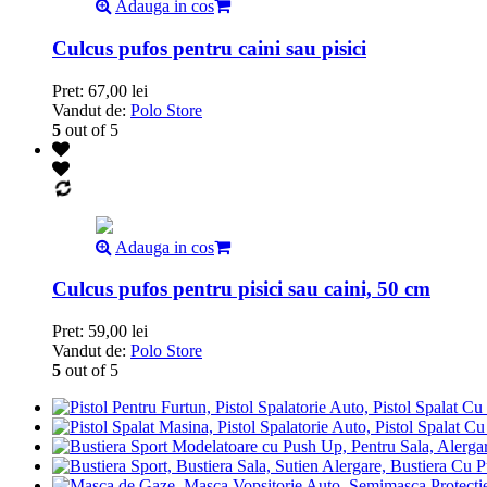
Adauga in cos
Culcus pufos pentru caini sau pisici
Pret:
67,00
lei
Vandut de:
Polo Store
5
out of 5
Adauga in cos
Culcus pufos pentru pisici sau caini, 50 cm
Pret:
59,00
lei
Vandut de:
Polo Store
5
out of 5