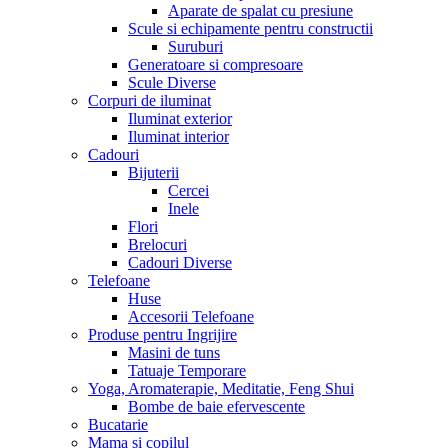
Aparate de spalat cu presiune
Scule si echipamente pentru constructii
Suruburi
Generatoare si compresoare
Scule Diverse
Corpuri de iluminat
Iluminat exterior
Iluminat interior
Cadouri
Bijuterii
Cercei
Inele
Flori
Brelocuri
Cadouri Diverse
Telefoane
Huse
Accesorii Telefoane
Produse pentru Ingrijire
Masini de tuns
Tatuaje Temporare
Yoga, Aromaterapie, Meditatie, Feng Shui
Bombe de baie efervescente
Bucatarie
Mama si copilul