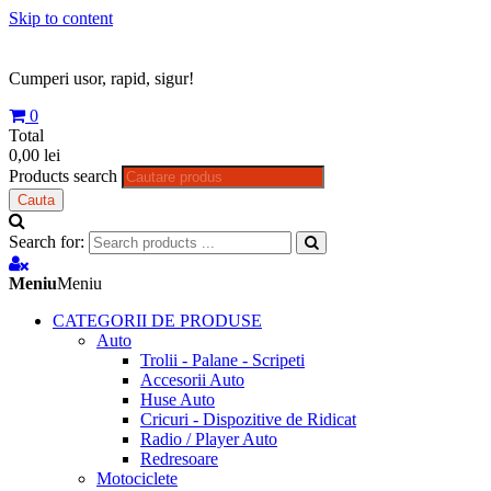
Skip to content
Cumperi usor, rapid, sigur!
0
Total
0,00 lei
Products search
Cauta
Search for:
Meniu
Meniu
CATEGORII DE PRODUSE
Auto
Trolii - Palane - Scripeti
Accesorii Auto
Huse Auto
Cricuri - Dispozitive de Ridicat
Radio / Player Auto
Redresoare
Motociclete