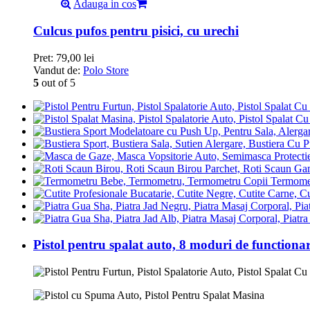
Adauga in cos
Culcus pufos pentru pisici, cu urechi
Pret:
79,00
lei
Vandut de:
Polo Store
5
out of 5
Termomet
Pistol pentru spalat auto, 8 moduri de functiona