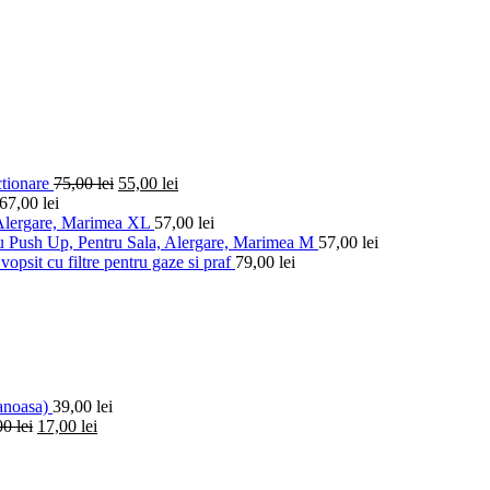
ctionare
75,00
lei
55,00
lei
67,00
lei
 Alergare, Marimea XL
57,00
lei
u Push Up, Pentru Sala, Alergare, Marimea M
57,00
lei
vopsit cu filtre pentru gaze si praf
79,00
lei
anoasa)
39,00
lei
00
lei
17,00
lei