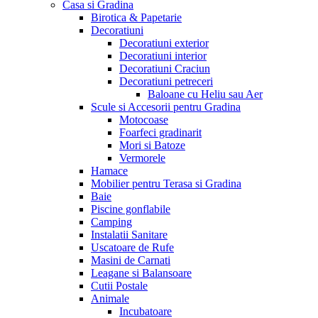
Casa si Gradina
Birotica & Papetarie
Decoratiuni
Decoratiuni exterior
Decoratiuni interior
Decoratiuni Craciun
Decoratiuni petreceri
Baloane cu Heliu sau Aer
Scule si Accesorii pentru Gradina
Motocoase
Foarfeci gradinarit
Mori si Batoze
Vermorele
Hamace
Mobilier pentru Terasa si Gradina
Baie
Piscine gonflabile
Camping
Instalatii Sanitare
Uscatoare de Rufe
Masini de Carnati
Leagane si Balansoare
Cutii Postale
Animale
Incubatoare