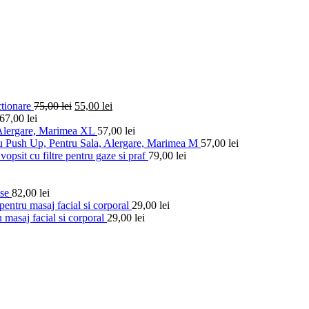
ctionare
75,00
lei
55,00
lei
67,00
lei
 Alergare, Marimea XL
57,00
lei
u Push Up, Pentru Sala, Alergare, Marimea M
57,00
lei
vopsit cu filtre pentru gaze si praf
79,00
lei
ese
82,00
lei
entru masaj facial si corporal
29,00
lei
 masaj facial si corporal
29,00
lei