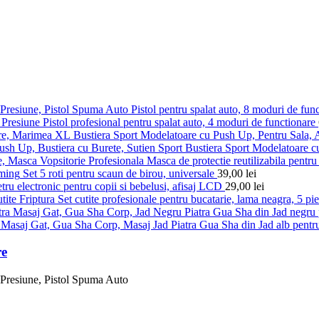
Pistol pentru spalat auto, 8 moduri de fun
Pistol profesional pentru spalat auto, 4 moduri de functionare
Bustiera Sport Modelatoare cu Push Up, Pentru Sala,
Bustiera Sport Modelatoare c
Masca de protectie reutilizabila pentru 
Set 5 roti pentru scaun de birou, universale
39,00
lei
ru electronic pentru copii si bebelusi, afisaj LCD
29,00
lei
Set cutite profesionale pentru bucatarie, lama neagra, 5 pi
Piatra Gua Sha din Jad negru p
Piatra Gua Sha din Jad alb pentru
re