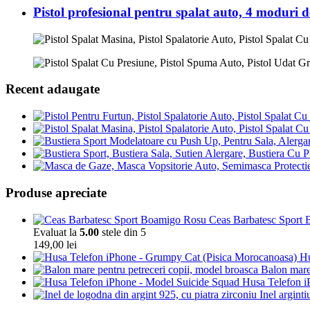
Pistol profesional pentru spalat auto, 4 moduri d
Recent adaugate
Produse apreciate
Ceas Barbatesc Sport Bo
Evaluat la
5.00
stele din 5
149,00
lei
Hu
Balon mare 
Husa Telefon i
Inel argint