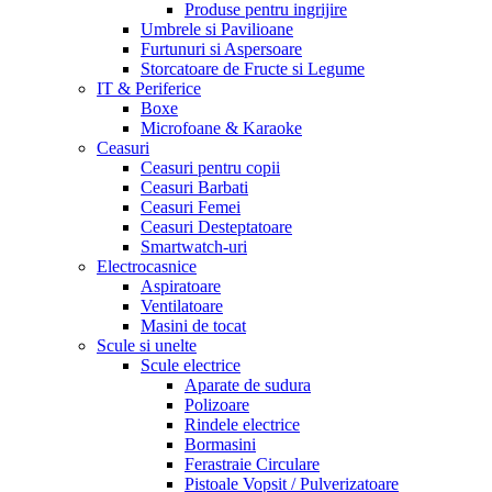
Produse pentru ingrijire
Umbrele si Pavilioane
Furtunuri si Aspersoare
Storcatoare de Fructe si Legume
IT & Periferice
Boxe
Microfoane & Karaoke
Ceasuri
Ceasuri pentru copii
Ceasuri Barbati
Ceasuri Femei
Ceasuri Desteptatoare
Smartwatch-uri
Electrocasnice
Aspiratoare
Ventilatoare
Masini de tocat
Scule si unelte
Scule electrice
Aparate de sudura
Polizoare
Rindele electrice
Bormasini
Ferastraie Circulare
Pistoale Vopsit / Pulverizatoare