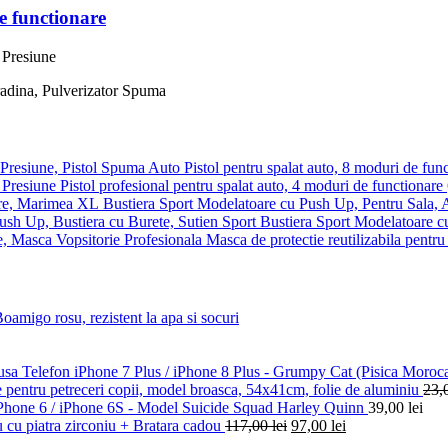
e functionare
Pistol pentru spalat auto, 8 moduri de fun
Pistol profesional pentru spalat auto, 4 moduri de functionare
Bustiera Sport Modelatoare cu Push Up, Pentru Sala,
Bustiera Sport Modelatoare c
Masca de protectie reutilizabila pentru 
amigo rosu, rezistent la apa si socuri
sa Telefon iPhone 7 Plus / iPhone 8 Plus - Grumpy Cat (Pisica Moroc
pentru petreceri copii, model broasca, 54x41cm, folie de aluminiu
23,
Phone 6 / iPhone 6S - Model Suicide Squad Harley Quinn
39,00
lei
iu cu piatra zirconiu + Bratara cadou
117,00
lei
97,00
lei