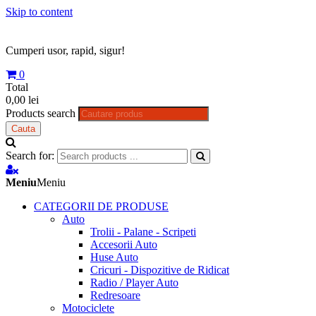
Skip to content
Cumperi usor, rapid, sigur!
0
Total
0,00 lei
Products search
Cauta
Search for:
Meniu
Meniu
CATEGORII DE PRODUSE
Auto
Trolii - Palane - Scripeti
Accesorii Auto
Huse Auto
Cricuri - Dispozitive de Ridicat
Radio / Player Auto
Redresoare
Motociclete