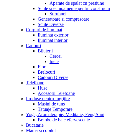
Aparate de spalat cu presiune
Scule si echipamente pentru constructii
Suruburi
Generatoare si compresoare
Scule Diverse
Corpuri de iluminat
Iluminat exterior
Iluminat interior
Cadouri
Bijuterii
Cercei
Inele
Flori
Brelocuri
Cadouri Diverse
Telefoane
Huse
Accesorii Telefoane
Produse pentru Ingrijire
Masini de tuns
Tatuaje Temporare
Yoga, Aromaterapie, Meditatie, Feng Shui
Bombe de baie efervescente
Bucatarie
Mama si copilul