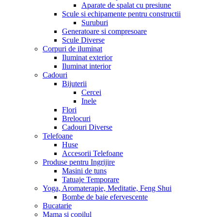
Aparate de spalat cu presiune
Scule si echipamente pentru constructii
Suruburi
Generatoare si compresoare
Scule Diverse
Corpuri de iluminat
Iluminat exterior
Iluminat interior
Cadouri
Bijuterii
Cercei
Inele
Flori
Brelocuri
Cadouri Diverse
Telefoane
Huse
Accesorii Telefoane
Produse pentru Ingrijire
Masini de tuns
Tatuaje Temporare
Yoga, Aromaterapie, Meditatie, Feng Shui
Bombe de baie efervescente
Bucatarie
Mama si copilul