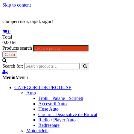
Skip to content
Cumperi usor, rapid, sigur!
0
Total
0,00 lei
Products search
Cauta
Search for:
Meniu
Meniu
CATEGORII DE PRODUSE
Auto
Trolii - Palane - Scripeti
Accesorii Auto
Huse Auto
Cricuri - Dispozitive de Ridicat
Radio / Player Auto
Redresoare
Motociclete