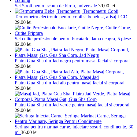
Set 5 roti pentru scaun de birou, universale
39,00
lei
Termometru electronic pentru copii si bebelusi, afisaj LCD
29,00
lei
Set cutite profesionale pentru bucatarie, lama neagra, 5 piese
82,00
lei
Piatra Gua Sha din Jad negru pentru masaj facial si corporal
29,00
lei
Piatra Gua Sha din Jad alb pentru masaj facial si corporal
29,00
lei
Piatra Gua Sha din Jad verde pentru masaj facial si corporal
29,00
lei
Seringa pentru marinat carne, injectare sosuri, condimente, 30
ml
36,00
lei