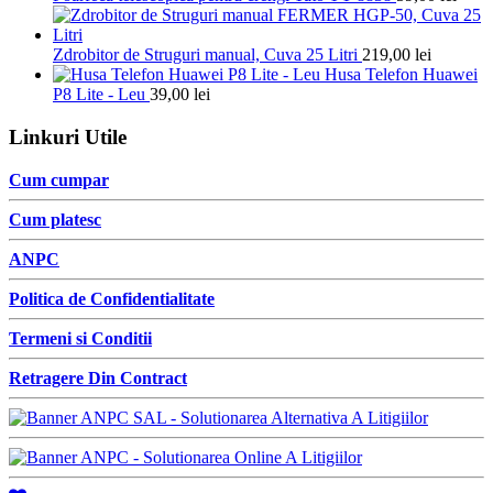
Zdrobitor de Struguri manual, Cuva 25 Litri
219,00
lei
Husa Telefon Huawei
P8 Lite - Leu
39,00
lei
Linkuri Utile
Cum cumpar
Cum platesc
ANPC
Politica de Confidentialitate
Termeni si Conditii
Retragere Din Contract