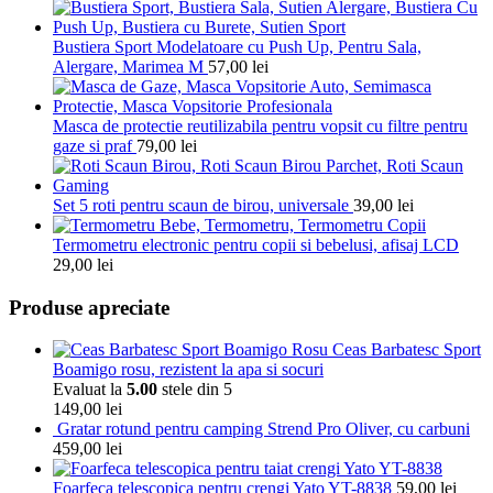
Bustiera Sport Modelatoare cu Push Up, Pentru Sala,
Alergare, Marimea M
57,00
lei
Masca de protectie reutilizabila pentru vopsit cu filtre pentru
gaze si praf
79,00
lei
Set 5 roti pentru scaun de birou, universale
39,00
lei
Termometru electronic pentru copii si bebelusi, afisaj LCD
29,00
lei
Produse apreciate
Ceas Barbatesc Sport
Boamigo rosu, rezistent la apa si socuri
Evaluat la
5.00
stele din 5
149,00
lei
Gratar rotund pentru camping Strend Pro Oliver, cu carbuni
459,00
lei
Foarfeca telescopica pentru crengi Yato YT-8838
59,00
lei