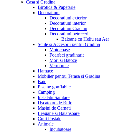
Casa si Gradina
Birotica & Papetarie
Decoratiuni
Decoratiuni exterior
Decoratiuni interior
Decoratiuni Craciun
Decoratiuni petreceri
Baloane cu Heliu sau Aer
Scule si Accesorii pentru Gradina
Motocoase
Foarfeci gradinarit
Mori si Batoze
Vermorele
Hamace
Mobilier pentru Terasa si Gradina
Baie
Piscine gonflabile
Camping
Instalatii Sanitare
Uscatoare de Rufe
Masini de Carnati
Leagane si Balansoare
Cutii Postale
Animale
Incubatoare