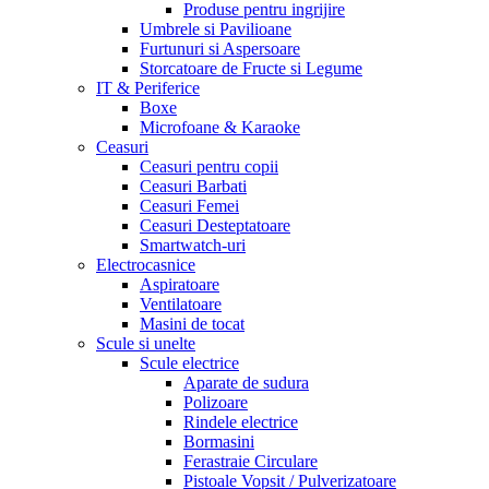
Produse pentru ingrijire
Umbrele si Pavilioane
Furtunuri si Aspersoare
Storcatoare de Fructe si Legume
IT & Periferice
Boxe
Microfoane & Karaoke
Ceasuri
Ceasuri pentru copii
Ceasuri Barbati
Ceasuri Femei
Ceasuri Desteptatoare
Smartwatch-uri
Electrocasnice
Aspiratoare
Ventilatoare
Masini de tocat
Scule si unelte
Scule electrice
Aparate de sudura
Polizoare
Rindele electrice
Bormasini
Ferastraie Circulare
Pistoale Vopsit / Pulverizatoare